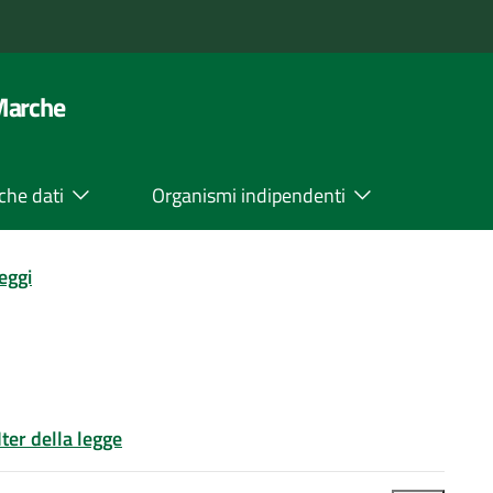
 Marche
che dati
Organismi indipendenti
leggi
Iter della legge