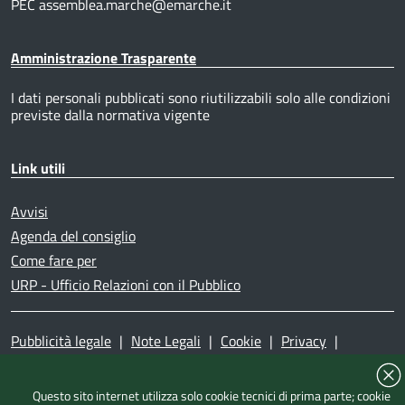
PEC assemblea.marche@emarche.it
Amministrazione Trasparente
I dati personali pubblicati sono riutilizzabili solo alle condizioni
previste dalla normativa vigente
Link utili
Avvisi
Agenda del consiglio
Come fare per
URP - Ufficio Relazioni con il Pubblico
Pubblicità legale
|
Note Legali
|
Cookie
|
Privacy
|
Accessibilità
|
Dichiarazione di accessibilità
|
Mappa del
sito
|
Questo sito internet utilizza solo cookie tecnici di prima parte; cookie