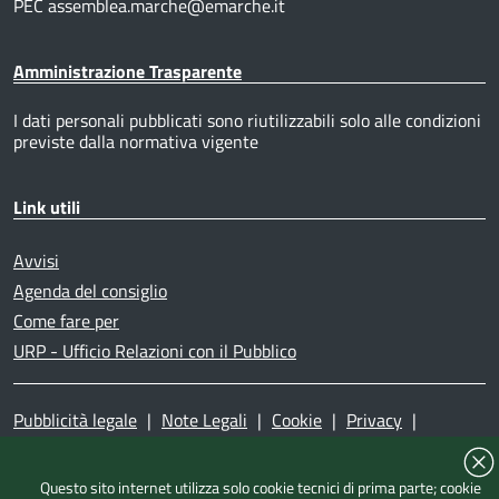
PEC assemblea.marche@emarche.it
Amministrazione Trasparente
I dati personali pubblicati sono riutilizzabili solo alle condizioni
previste dalla normativa vigente
Link utili
Avvisi
Agenda del consiglio
Come fare per
URP - Ufficio Relazioni con il Pubblico
Pubblicità legale
|
Note Legali
|
Cookie
|
Privacy
|
Accessibilità
|
Dichiarazione di accessibilità
|
Mappa del
sito
|
Questo sito internet utilizza solo cookie tecnici di prima parte; cookie