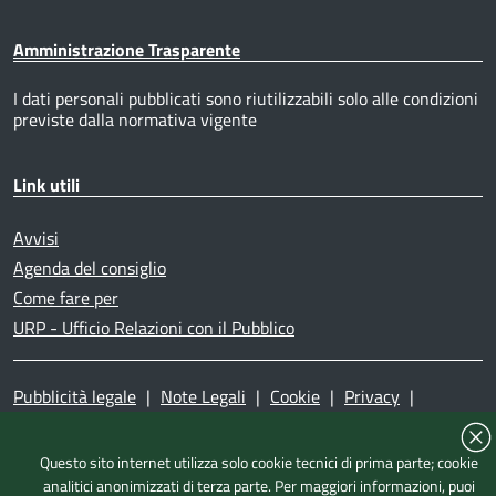
Amministrazione Trasparente
I dati personali pubblicati sono riutilizzabili solo alle condizioni
previste dalla normativa vigente
Link utili
Avvisi
Agenda del consiglio
Come fare per
URP - Ufficio Relazioni con il Pubblico
Pubblicità legale
|
Note Legali
|
Cookie
|
Privacy
|
Accessibilità
|
Dichiarazione di accessibilità
|
Mappa del
sito
|
Questo sito internet utilizza solo cookie tecnici di prima parte; cookie
analitici anonimizzati di terza parte. Per maggiori informazioni, puoi