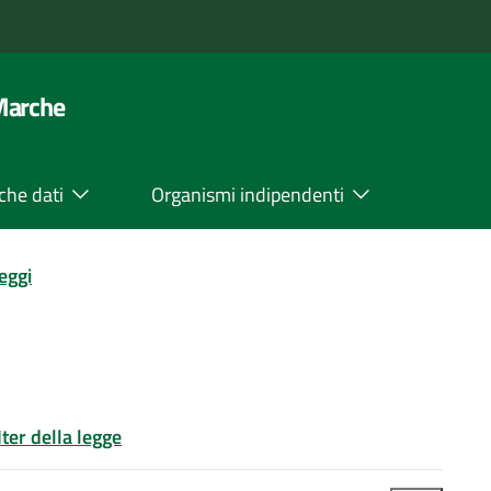
 Marche
che dati
Organismi indipendenti
leggi
Iter della legge