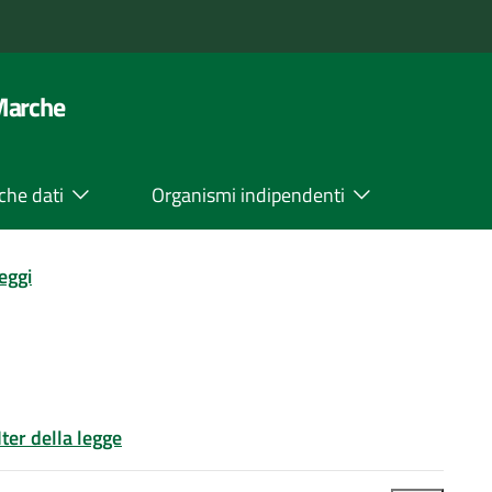
 Marche
che dati
Organismi indipendenti
leggi
Iter della legge