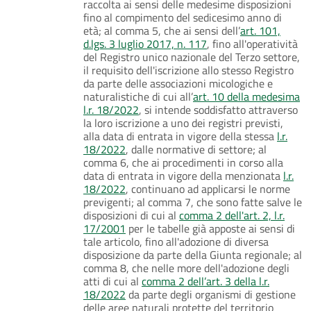
raccolta ai sensi delle medesime disposizioni
fino al compimento del sedicesimo anno di
età; al comma 5, che ai sensi dell’
art. 101,
d.lgs. 3 luglio 2017, n. 117
, fino all'operatività
del Registro unico nazionale del Terzo settore,
il requisito dell'iscrizione allo stesso Registro
da parte delle associazioni micologiche e
naturalistiche di cui all’
art. 10 della medesima
l.r. 18/2022
, si intende soddisfatto attraverso
la loro iscrizione a uno dei registri previsti,
alla data di entrata in vigore della stessa
l.r.
18/2022
, dalle normative di settore; al
comma 6, che ai procedimenti in corso alla
data di entrata in vigore della menzionata
l.r.
18/2022
, continuano ad applicarsi le norme
previgenti; al comma 7, che sono fatte salve le
disposizioni di cui al
comma 2 dell'art. 2, l.r.
17/2001
per le tabelle già apposte ai sensi di
tale articolo, fino all'adozione di diversa
disposizione da parte della Giunta regionale; al
comma 8, che nelle more dell'adozione degli
atti di cui al
comma 2 dell’art. 3 della l.r.
18/2022
da parte degli organismi di gestione
delle aree naturali protette del territorio