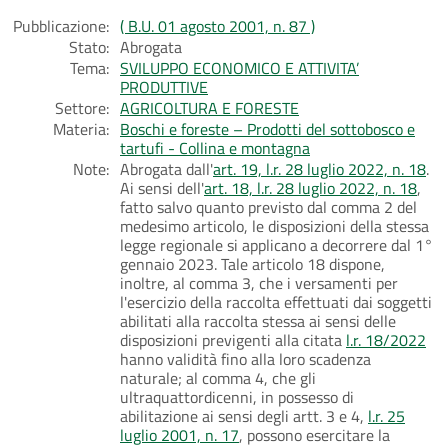
Pubblicazione:
( B.U. 01 agosto 2001, n. 87 )
Stato:
Abrogata
Tema:
SVILUPPO ECONOMICO E ATTIVITA’
PRODUTTIVE
Settore:
AGRICOLTURA E FORESTE
Materia:
Boschi e foreste – Prodotti del sottobosco e
tartufi - Collina e montagna
Note:
Abrogata dall'
art. 19, l.r. 28 luglio 2022, n. 18
.
Ai sensi dell'
art. 18, l.r. 28 luglio 2022, n. 18
,
fatto salvo quanto previsto dal comma 2 del
medesimo articolo, le disposizioni della stessa
legge regionale si applicano a decorrere dal 1°
gennaio 2023. Tale articolo 18 dispone,
inoltre, al comma 3, che i versamenti per
l'esercizio della raccolta effettuati dai soggetti
abilitati alla raccolta stessa ai sensi delle
disposizioni previgenti alla citata
l.r. 18/2022
hanno validità fino alla loro scadenza
naturale; al comma 4, che gli
ultraquattordicenni, in possesso di
abilitazione ai sensi degli artt. 3 e 4,
l.r. 25
luglio 2001, n. 17
, possono esercitare la