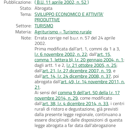
Pubblicazione:
( B.U. 11 aprile 2002, n. 52 )
Stato:
Abrogata
Tema:
SVILUPPO ECONOMICO E ATTIVITA’
PRODUTTIVE
Settore:
TURISMO
Materia:
Agriturismo – Turismo rurale
Note:
Errata corrige nel b.u.r. n. 57 del 24 aprile
2002.
Prima modificata dall'art. 1, commi da 1 a 3,
l.r. 6 novembre 2002, n. 22
; dall'
art. 15,
comma 1, lettera b), l.r. 20 gennaio 2004, n. 1
;
dagli artt. 1 e 2,
l.r. 21 ottobre 2005, n. 25
;
dall'
art. 21, l.r. 27 dicembre 2007, n. 19
, e
dall'
art. 14, l.r. 24 dicembre 2008, n. 37
, poi
abrogata dall'
art. 49, l.r. 14 novembre 2011, n.
21
.
Ai sensi del
comma 9 dell'art. 50 della l.r. 17
novembre 2014, n. 29
, come modificato
dall'
art. 38, l.r. 4 dicembre 2014, n. 33
, i centri
rurali di ristoro e degustazione, già previsti
dalla presente legge regionale, continuano a
essere disciplinati dalle disposizioni di questa
legge abrogata a far data dall'abrogazione