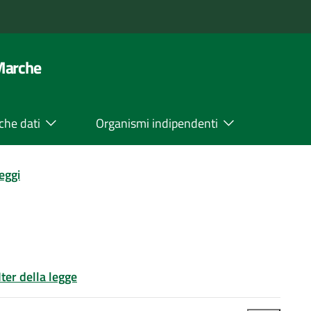
 Marche
che dati
Organismi indipendenti
leggi
Iter della legge