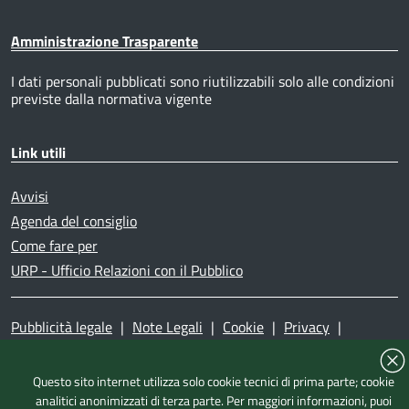
Amministrazione Trasparente
I dati personali pubblicati sono riutilizzabili solo alle condizioni
previste dalla normativa vigente
Link utili
Avvisi
Agenda del consiglio
Come fare per
URP - Ufficio Relazioni con il Pubblico
Pubblicità legale
|
Note Legali
|
Cookie
|
Privacy
|
Accessibilità
|
Dichiarazione di accessibilità
|
Mappa del
sito
|
Questo sito internet utilizza solo cookie tecnici di prima parte; cookie
analitici anonimizzati di terza parte. Per maggiori informazioni, puoi