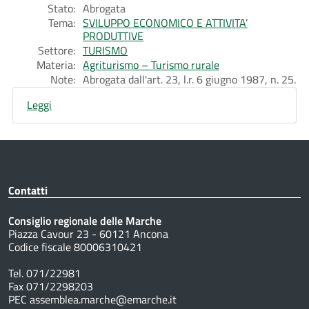
Stato:
Abrogata
Tema:
SVILUPPO ECONOMICO E ATTIVITA’
PRODUTTIVE
Settore:
TURISMO
Materia:
Agriturismo – Turismo rurale
Note:
Abrogata dall'art. 23, l.r. 6 giugno 1987, n. 25.
Leggi
Contatti
Consiglio regionale delle Marche
Piazza Cavour 23 - 60121 Ancona
Codice fiscale 80006310421
Tel. 071/22981
Fax 071/2298203
PEC assemblea.marche@emarche.it