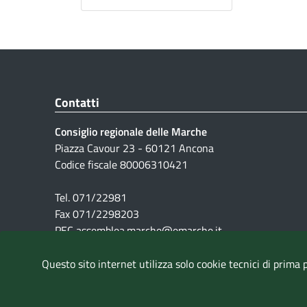
Contatti
Consiglio regionale delle Marche
Piazza Cavour 23 - 60121 Ancona
Codice fiscale 80006310421
Tel. 071/22981
Fax 071/2298203
PEC assemblea.marche@emarche.it
Questo sito internet utilizza solo cookie tecnici di prima 
Pubblicità legale
|
Note Legali
|
Cookie
|
Privacy
|