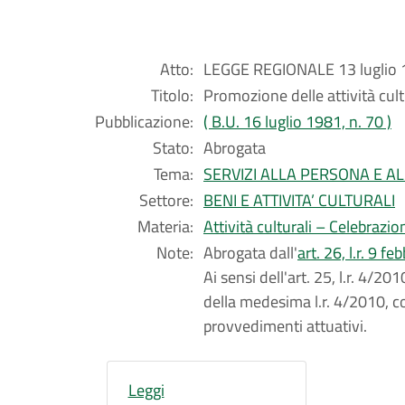
Atto:
LEGGE REGIONALE 13 luglio 1
Titolo:
Promozione delle attività cult
Pubblicazione:
( B.U. 16 luglio 1981, n. 70 )
Stato:
Abrogata
Tema:
SERVIZI ALLA PERSONA E A
Settore:
BENI E ATTIVITA’ CULTURALI
Materia:
Attività culturali – Celebrazio
Note:
Abrogata dall'
art. 26, l.r. 9 f
Ai sensi dell'art. 25, l.r. 4/201
della medesima l.r. 4/2010, co
provvedimenti attuativi.
Leggi