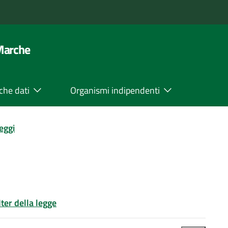
 Marche
che dati
Organismi indipendenti
leggi
Iter della legge