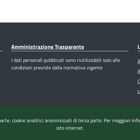
Amministrazione Trasparente
L
I dati personali pubblicati sono riutilizzabili solo alle
A
condizioni previste dalla normativa vigente
A
C
U
parte; cookie analitici anonimizzati di terza parte. Per maggiori in
sito internet.
Accessibilità
|
Dichiarazione di accessibilità
|
Mappa del sito
|