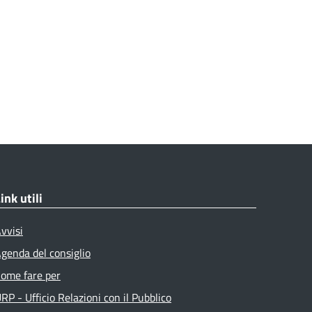
ink utili
vvisi
genda del consiglio
ome fare per
RP - Ufficio Relazioni con il Pubblico