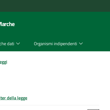
 Marche
che dati
Organismi indipendenti
leggi
Iter della legge