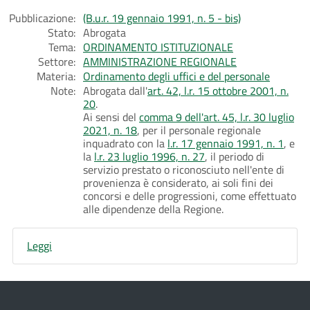
Pubblicazione:
(B.u.r. 19 gennaio 1991, n. 5 - bis)
Stato:
Abrogata
Tema:
ORDINAMENTO ISTITUZIONALE
Settore:
AMMINISTRAZIONE REGIONALE
Materia:
Ordinamento degli uffici e del personale
Note:
Abrogata dall'
art. 42, l.r. 15 ottobre 2001, n.
20
.
Ai sensi del
comma 9 dell'art. 45, l.r. 30 luglio
2021, n. 18
, per il personale regionale
inquadrato con la
l.r. 17 gennaio 1991, n. 1
, e
la
l.r. 23 luglio 1996, n. 27
, il periodo di
servizio prestato o riconosciuto nell'ente di
provenienza è considerato, ai soli fini dei
concorsi e delle progressioni, come effettuato
alle dipendenze della Regione.
Leggi