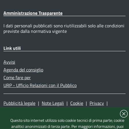
Amministrazione Trasparente
I dati personali pubblicati sono riutilizzabili solo alle condizioni
previste dalla normativa vigente
Link utili
Avvisi
Agenda del consiglio
Come fare per
URP - Ufficio Relazioni con il Pubblico
Pubblicità legale
|
Note Legali
|
Cookie
|
Privacy
|
Accessibilità
|
Dichiarazione di accessibilità
|
Mappa del
sito
|
Questo sito internet utilizza solo cookie tecnici di prima parte; cookie
analitici anonimizzati di terza parte. Per maggiori informazioni, puoi