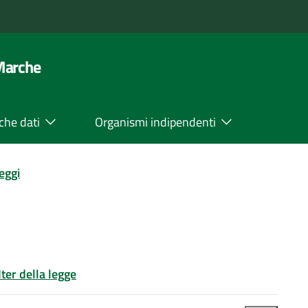
 Marche
che dati
Organismi indipendenti
leggi
Iter della legge