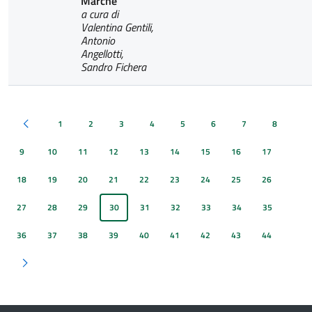
Marche
a cura di
Valentina Gentili,
Antonio
Angellotti,
Sandro Fichera
1
2
3
4
5
6
7
8
Pagina precedente
9
10
11
12
13
14
15
16
17
18
19
20
21
22
23
24
25
26
27
28
29
30
31
32
33
34
35
36
37
38
39
40
41
42
43
44
Pagina successiva