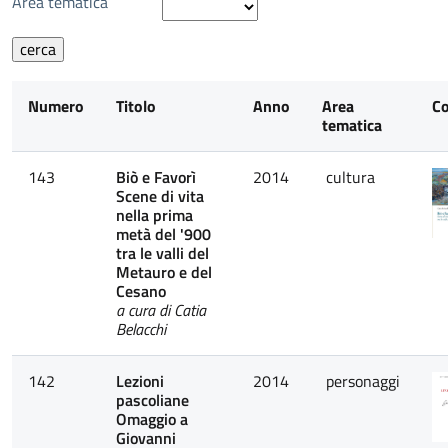
Area tematica
Numero
Titolo
Anno
Area
Co
tematica
143
Biò e Favorì
2014
cultura
Scene di vita
nella prima
metà del '900
tra le valli del
Metauro e del
Cesano
a cura di Catia
Belacchi
142
Lezioni
2014
personaggi
pascoliane
Omaggio a
Giovanni