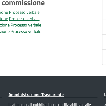
la commissione
ione
Processo verbale
ione
Processo verbale
zione
Processo verbale
zione
Processo verbale
Amministrazione Trasparente
L
I dati personali pubblicati sono riutilizzabili solo alle
A