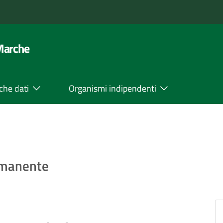
 Marche
che dati
Organismi indipendenti
rmanente