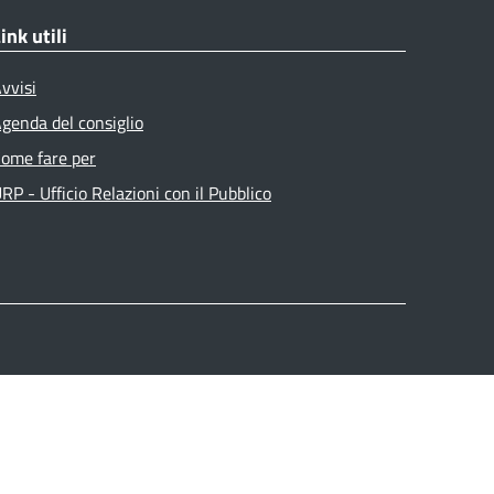
ink utili
vvisi
genda del consiglio
ome fare per
RP - Ufficio Relazioni con il Pubblico