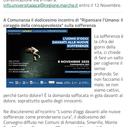
info.universitapace@regione.marche.it
entro il 12 Novembre.
A Comunanza il dodicesimo incontro di "Ripensare l'Umano: il
coraggio della consapevolezza" sulla sofferenza
La sofferenza è
la cifra dei
giorni della
vita, ci chiede
di fare un salto
per coglierne il
senso
profondo. Se
non facciamo il
male, se non
siamo cattivi,
perchè tanto dolore? È la domanda soffocata in gola davanti al
dolore, soprattutto quello degli innocenti.
Ne discuteremo all'ncontro "L'uomo d'oggi davanti alle nuove
sofferenze: come prendersene cura", il dodicesimo del
Convegno diffuso nei Comuni di Amandola, Smerillo, Monte