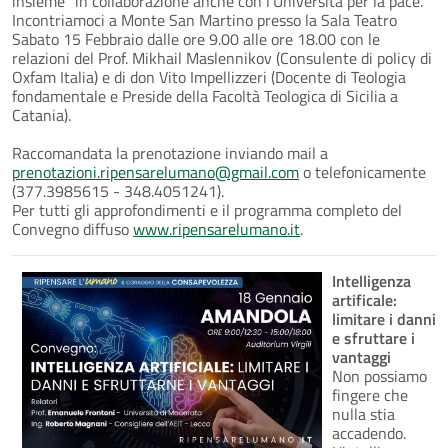
insieme" in collaborazione anche con l'Università per la pace.
Incontriamoci a Monte San Martino presso la Sala Teatro
Sabato 15 Febbraio dalle ore 9.00 alle ore 18.00 con le
relazioni del Prof. Mikhail Maslennikov (Consulente di policy di
Oxfam Italia) e di don Vito Impellizzeri (Docente di Teologia
fondamentale e Preside della Facoltà Teologica di Sicilia a
Catania).
Raccomandata la prenotazione inviando mail a
prenotazioni.ripensarelumano@gmail.com
o telefonicamente
(377.3985615 - 348.4051241).
Per tutti gli approfondimenti e il programma completo del
Convegno diffuso
www.ripensarelumano.it
.
Intelligenza
artificale:
limitare i danni
e sfruttare i
vantaggi
Non possiamo
fingere che
nulla stia
accadendo.