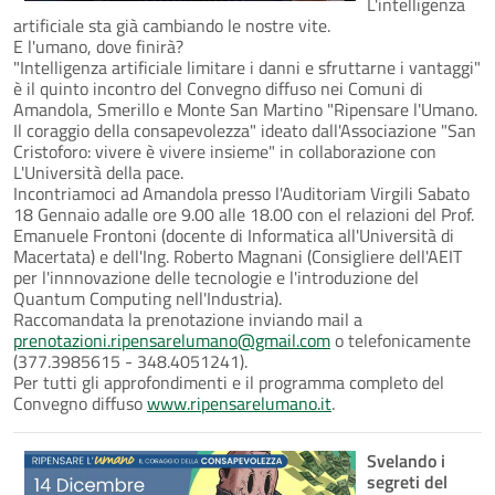
L'intelligenza
artificiale sta già cambiando le nostre vite.
E l'umano, dove finirà?
"Intelligenza artificiale limitare i danni e sfruttarne i vantaggi"
è il quinto incontro del Convegno diffuso nei Comuni di
Amandola, Smerillo e Monte San Martino "Ripensare l'Umano.
Il coraggio della consapevolezza" ideato dall'Associazione "San
Cristoforo: vivere è vivere insieme" in collaborazione con
L'Università della pace.
Incontriamoci ad Amandola presso l'Auditoriam Virgili Sabato
18 Gennaio adalle ore 9.00 alle 18.00 con el relazioni del Prof.
Emanuele Frontoni (docente di Informatica all'Università di
Macertata) e dell'Ing. Roberto Magnani (Consigliere dell'AEIT
per l'innnovazione delle tecnologie e l'introduzione del
Quantum Computing nell'Industria).
Raccomandata la prenotazione inviando mail a
prenotazioni.ripensarelumano@gmail.com
o telefonicamente
(377.3985615 - 348.4051241).
Per tutti gli approfondimenti e il programma completo del
Convegno diffuso
www.ripensarelumano.it
.
Svelando i
segreti del