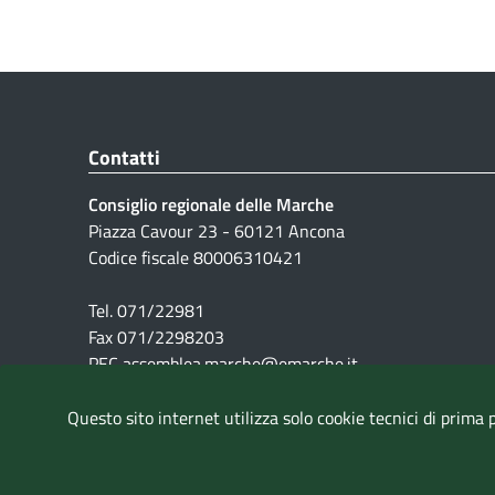
Contatti
Consiglio regionale delle Marche
Piazza Cavour 23 - 60121 Ancona
Codice fiscale 80006310421
Tel. 071/22981
Fax 071/2298203
PEC assemblea.marche@emarche.it
Questo sito internet utilizza solo cookie tecnici di prima 
Pubblicità legale
|
Note Legali
|
Cookie
|
Privacy
|