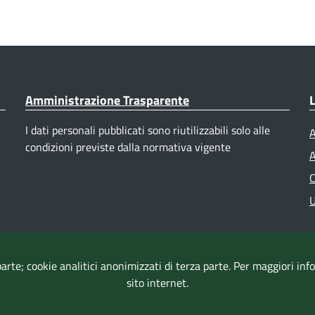
Amministrazione Trasparente
L
I dati personali pubblicati sono riutilizzabili solo alle
A
condizioni previste dalla normativa vigente
A
C
U
parte; cookie analitici anonimizzati di terza parte. Per maggiori in
sito internet.
Accessibilità
|
Dichiarazione di accessibilità
|
Mappa del sito
|