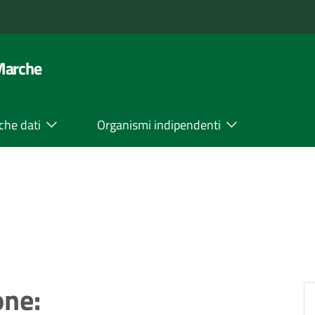
 Marche
che dati
Organismi indipendenti
one: