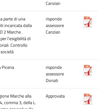
Canzian
a parte di una
risponde
ti incaricata dalla
assessore
TO 2 Marche .
Canzian
er l'esigibilità di
riali. Controllo
a società
a Picena
risponde
assessore
Donati
gione Marche alla
Approvata
4, comma 3, della L.