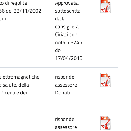
 di regolità
Approvata,
266 del 22/11/2002
sottoscritta
oni
dalla
consigliera
Ciriaci con
nota n 3245
del
17/04/2013
lettromagnetiche:
risponde
a salute, della
assessore
Picena e dei
Donati
A
risponde
assessore