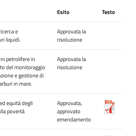
Esito
Testo
ricerca e
Approvata la
i liquidi.
risoluzione
ni petrolifere in
Approvata la
nto del monitoraggio
risoluzione
nzione e gestione di
carburi in mare.
ed equità degli
Approvata,
lla povertà
approvato
emendamento