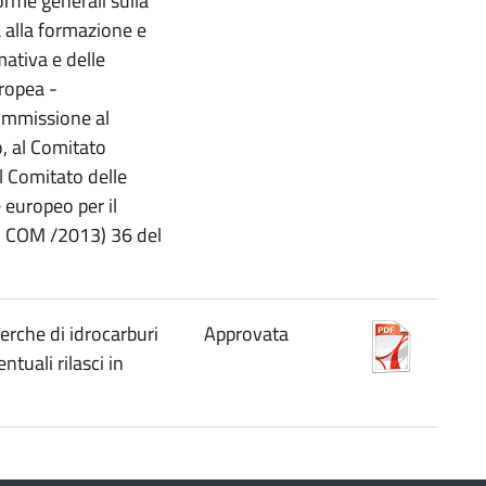
rme generali sulla
a alla formazione e
mativa e delle
uropea -
ommissione al
o, al Comitato
l Comitato delle
 europeo per il
- COM /2013) 36 del
cerche di idrocarburi
Approvata
ntuali rilasci in