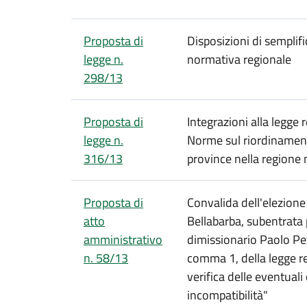
Proposta di
Disposizioni di sempli
legge n.
normativa regionale
298/13
Proposta di
Integrazioni alla legge
legge n.
Norme sul riordinamento
316/13
province nella regione
Proposta di
Convalida dell'elezione 
atto
Bellabarba, subentrata 
amministrativo
dimissionario Paolo Petr
n. 58/13
comma 1, della legge r
verifica delle eventuali
incompatibilità"