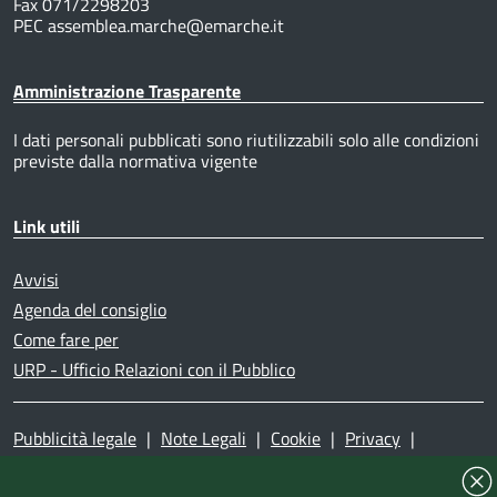
Fax 071/2298203
PEC assemblea.marche@emarche.it
Amministrazione Trasparente
I dati personali pubblicati sono riutilizzabili solo alle condizioni
previste dalla normativa vigente
Link utili
Avvisi
Agenda del consiglio
Come fare per
URP - Ufficio Relazioni con il Pubblico
Pubblicità legale
|
Note Legali
|
Cookie
|
Privacy
|
Accessibilità
|
Dichiarazione di accessibilità
|
Mappa del
sito
|