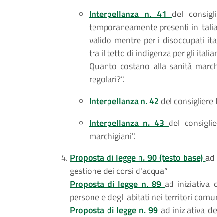
Interpellanza n. 41
del consigl
temporaneamente presenti in Italia
valido mentre per i disoccupati it
tra il tetto di indigenza per gli ital
Quanto costano alla sanità marchi
regolari?".
Interpellanza n. 42
del consigliere 
Interpellanza n. 43
del consigli
marchigiani".
Proposta di legge n. 90 (testo base)
ad 
gestione dei corsi d'acqua”
Proposta di legge n. 89
ad iniziativa 
persone e degli abitati nei territori comu
Proposta di legge n. 99
ad iniziativa de