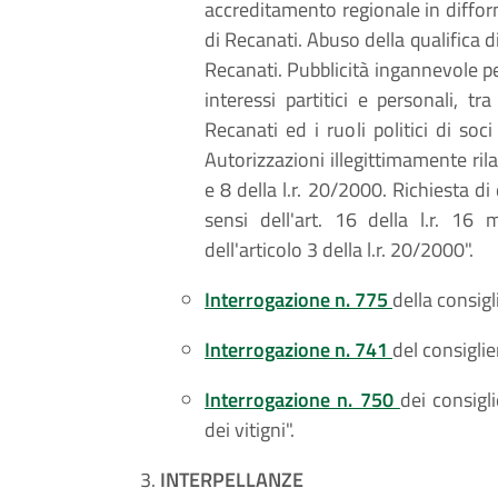
accreditamento regionale in difform
di Recanati. Abuso della qualifica d
Recanati. Pubblicità ingannevole pe
interessi partitici e personali, t
Recanati ed i ruoli politici di so
Autorizzazioni illegittimamente ril
e 8 della l.r. 20/2000. Richiesta d
sensi dell'art. 16 della l.r. 16
dell'articolo 3 della l.r. 20/2000".
Interrogazione n. 775
della consigl
Interrogazione n. 741
del consiglie
Interrogazione n. 750
dei consigli
dei vitigni".
INTERPELLANZE