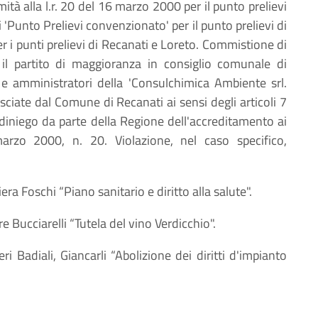
ità alla l.r. 20 del 16 marzo 2000 per il punto prelievi
i 'Punto Prelievi convenzionato' per il punto prelievi di
r i punti prelievi di Recanati e Loreto. Commistione di
ra il partito di maggioranza in consiglio comunale di
ci e amministratori della 'Consulchimica Ambiente srl.
asciate dal Comune di Recanati ai sensi degli articoli 7
i diniego da parte della Regione dell'accreditamento ai
 marzo 2000, n. 20. Violazione, nel caso specifico,
iera Foschi “Piano sanitario e diritto alla salute".
re Bucciarelli “Tutela del vino Verdicchio".
eri Badiali, Giancarli “Abolizione dei diritti d'impianto