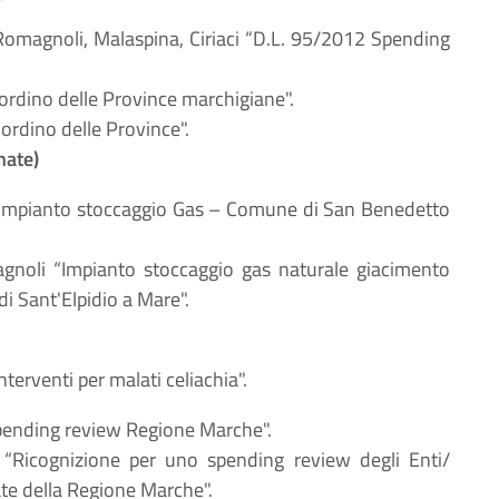
, Romagnoli, Malaspina, Ciriaci “D.L. 95/2012 Spending
Riordino delle Province marchigiane".
Riordino delle Province".
nate)
i “Impianto stoccaggio Gas – Comune di San Benedetto
agnoli “Impianto stoccaggio gas naturale giacimento
 Sant'Elpidio a Mare".
Interventi per malati celiachia".
“Spending review Regione Marche".
i “Ricognizione per uno spending review degli Enti/
ate della Regione Marche".