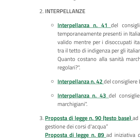
INTERPELLANZE
Interpellanza n. 41
del consigl
temporaneamente presenti in Italia
valido mentre per i disoccupati it
tra il tetto di indigenza per gli ital
Quanto costano alla sanità marchi
regolari?".
Interpellanza n. 42
del consigliere 
Interpellanza n. 43
del consigli
marchigiani".
Proposta di legge n. 90 (testo base)
ad 
gestione dei corsi d'acqua”
Proposta di legge n. 89
ad iniziativa 