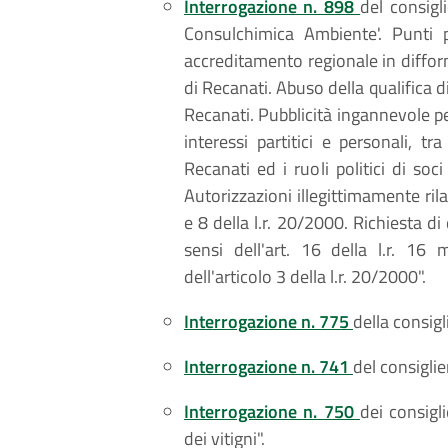
Interrogazione n. 898
del consigl
Consulchimica Ambiente'. Punti p
accreditamento regionale in difform
di Recanati. Abuso della qualifica d
Recanati. Pubblicità ingannevole pe
interessi partitici e personali, t
Recanati ed i ruoli politici di so
Autorizzazioni illegittimamente ril
e 8 della l.r. 20/2000. Richiesta d
sensi dell'art. 16 della l.r. 16
dell'articolo 3 della l.r. 20/2000".
Interrogazione n. 775
della consigl
Interrogazione n. 741
del consiglie
Interrogazione n. 750
dei consigli
dei vitigni".