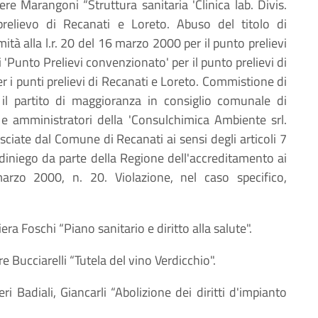
iere Marangoni “Struttura sanitaria 'Clinica lab. Divis.
relievo di Recanati e Loreto. Abuso del titolo di
ità alla l.r. 20 del 16 marzo 2000 per il punto prelievi
i 'Punto Prelievi convenzionato' per il punto prelievi di
r i punti prelievi di Recanati e Loreto. Commistione di
ra il partito di maggioranza in consiglio comunale di
ci e amministratori della 'Consulchimica Ambiente srl.
asciate dal Comune di Recanati ai sensi degli articoli 7
i diniego da parte della Regione dell'accreditamento ai
 marzo 2000, n. 20. Violazione, nel caso specifico,
iera Foschi “Piano sanitario e diritto alla salute".
re Bucciarelli “Tutela del vino Verdicchio".
eri Badiali, Giancarli “Abolizione dei diritti d'impianto