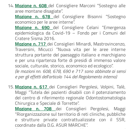
Mozione n. 608
del Consigliere Marconi “Sostegno alle
aree montane disagiate”.
Mozione n. 678
del Consigliere Bisonni “Sostegno
economico per le aree interne”.
Mozione n. 690
del Consigliere Celani “Emergenza
epidemiologica da Covid-19 – Fondo per i Comuni del
Cratere Sisma 2016.
Mozione n. 717
dei Consiglieri Minardi, Mastrovincenzo,
Traversini, Micucci “Nuova vita per le aree interne
struttura portante del paesaggio italiano e marchigiano
e per una ripartenza forte di presidi di immenso valore
sociale, culturale, storico, economico ed ecologico”.
(le mozioni nn. 608, 678, 690 e 717 sono abbinate ai sensi
e per gli effetti dell'articolo 144 del Regolamento interno)
Mozione n. 617
dei Consiglieri Pergolesi, Volpini, Talè,
Maggi “Tutela dei pazienti disabili con il potenziamento
del centro di riferimento regionale Odontostomatologia
Chirurgica e Speciale di Torrette”.
Mozione n. 708
dei Consiglieri Pergolesi, Maggi
“Riorganizzazione sul territorio di reti cliniche, pubbliche
e strutture private contrattualizzate con il SSR,
coordinate dalla D.G. ASUR MARCHE”.