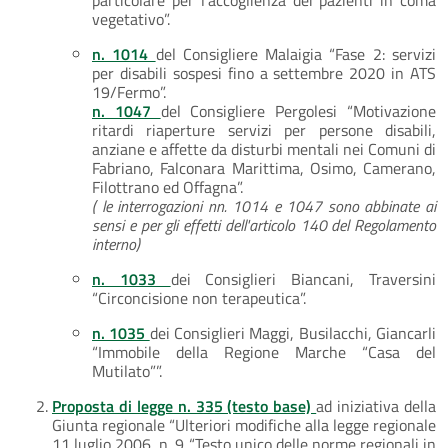
vegetativo”.
n. 1014
del Consigliere Malaigia “Fase 2: servizi
per disabili sospesi fino a settembre 2020 in ATS
19/Fermo”.
n. 1047
del Consigliere Pergolesi “Motivazione
ritardi riaperture servizi per persone disabili,
anziane e affette da disturbi mentali nei Comuni di
Fabriano, Falconara Marittima, Osimo, Camerano,
Filottrano ed Offagna”.
( le interrogazioni nn. 1014 e 1047 sono abbinate ai
sensi e per gli effetti dell'articolo 140 del Regolamento
interno)
n. 1033
dei Consiglieri Biancani, Traversini
“Circoncisione non terapeutica”.
n. 1035
dei Consiglieri Maggi, Busilacchi, Giancarli
“Immobile della Regione Marche “Casa del
Mutilato””.
Proposta di legge n. 335 (testo base)
ad iniziativa della
Giunta regionale “Ulteriori modifiche alla legge regionale
11 luglio 2006, n. 9 “Testo unico delle norme regionali in