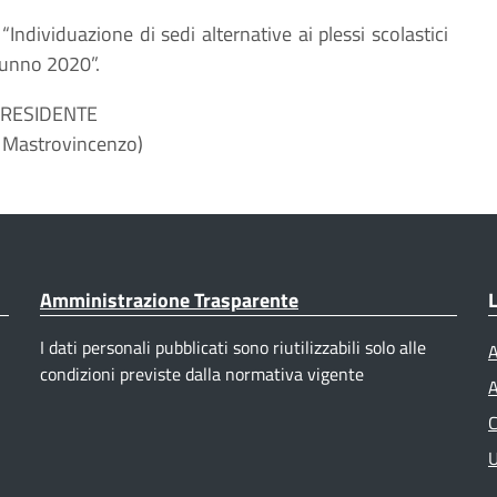
“Individuazione di sedi alternative ai plessi scolastici
utunno 2020”.
PRESIDENTE
 Mastrovincenzo)
Amministrazione Trasparente
L
I dati personali pubblicati sono riutilizzabili solo alle
A
condizioni previste dalla normativa vigente
A
C
U