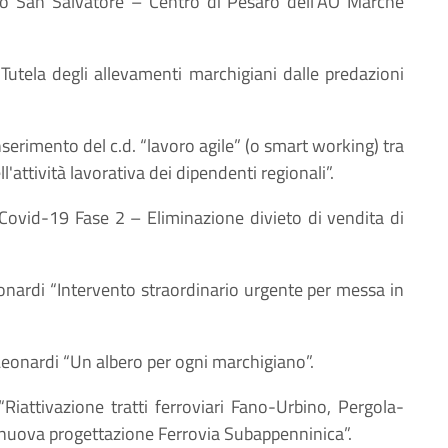
dio San Salvatore – Centro di Pesaro dell’AO Marche
“Tutela degli allevamenti marchigiani dalle predazioni
nserimento del c.d. “lavoro agile” (o smart working) tra
'attività lavorativa dei dipendenti regionali”.
“Covid-19 Fase 2 – Eliminazione divieto di vendita di
eonardi “Intervento straordinario urgente per messa in
 Leonardi “Un albero per ogni marchigiano”.
“Riattivazione tratti ferroviari Fano-Urbino, Pergola-
 nuova progettazione Ferrovia Subappenninica”.