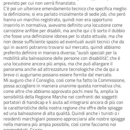
previsto per cui non verrà finanziato.
C'è poi un ulteriore emendamento tecnico che specifica meglio
la definizione, si era parlato inizialmente di sedie job, che però
hanno un marchio registrato, quindi non era opportuno
inserirlo in normativa, avevamo definito una locuzione come
carrozzine anfibie per disabili, ma anche qui c'è sorto il dubbio
che fosse una definizione idonea per lo stato attuale, ma che
non desse sufficiente spazio ad eventuali ausili tecnici che da
qui in avanti potranno trovarsi sul mercato, quindi abbiamo
preferito definire in maniera diversa: “ausili speciali per la
mobilità alla balneazione delle persone con disabilità”, che è
una locuzione ancora più ampia, ma che può allargare il
panorama anche ad attrezzature tecnologiche che da qui a
breve ci auguriamo possano essere fornite dal mercato.
Mi auguro che il Consiglio, così come ha fatto la Commissione,
possa accogliere in maniera unanime questa normativa che,
come altre che abbiamo approvato pochi mesi fa, amplia la
sensibilità della Regione Marche nei confronti dei soggetti
portatori di handicap e li aiuta ad integrarsi ancora di più con
le caratteristiche della nostra regione che offre delle spiagge
ed una balneazione di alta qualità. Quindi anche i turisti o i
residenti marchigiani possono approcciarsi alle nostre spiagge
nella maniera più ampia possibile, così come facciamo noi
normodotati. Grazie.