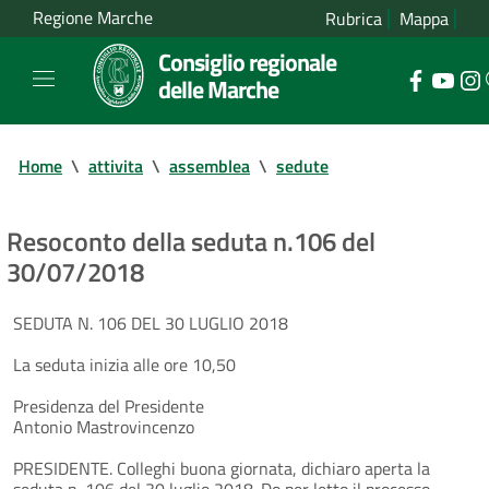
Regione Marche
Rubrica
Mappa
Consiglio regionale
delle Marche
Home
\
attivita
\
assemblea
\
sedute
Resoconto della seduta n.106 del
30/07/2018
SEDUTA N. 106 DEL 30 LUGLIO 2018
La seduta inizia alle ore 10,50
Presidenza del Presidente
Antonio Mastrovincenzo
PRESIDENTE. Colleghi buona giornata, dichiaro aperta la
seduta n. 106 del 30 luglio 2018. Do per letto il processo