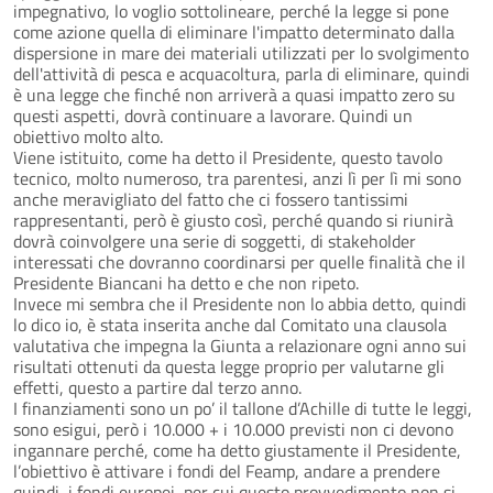
impegnativo, lo voglio sottolineare, perché la legge si pone
come azione quella di eliminare l'impatto determinato dalla
dispersione in mare dei materiali utilizzati per lo svolgimento
dell'attività di pesca e acquacoltura, parla di eliminare, quindi
è una legge che finché non arriverà a quasi impatto zero su
questi aspetti, dovrà continuare a lavorare. Quindi un
obiettivo molto alto.
Viene istituito, come ha detto il Presidente, questo tavolo
tecnico, molto numeroso, tra parentesi, anzi lì per lì mi sono
anche meravigliato del fatto che ci fossero tantissimi
rappresentanti, però è giusto così, perché quando si riunirà
dovrà coinvolgere una serie di soggetti, di stakeholder
interessati che dovranno coordinarsi per quelle finalità che il
Presidente Biancani ha detto e che non ripeto.
Invece mi sembra che il Presidente non lo abbia detto, quindi
lo dico io, è stata inserita anche dal Comitato una clausola
valutativa che impegna la Giunta a relazionare ogni anno sui
risultati ottenuti da questa legge proprio per valutarne gli
effetti, questo a partire dal terzo anno.
I finanziamenti sono un po’ il tallone d’Achille di tutte le leggi,
sono esigui, però i 10.000 + i 10.000 previsti non ci devono
ingannare perché, come ha detto giustamente il Presidente,
l’obiettivo è attivare i fondi del Feamp, andare a prendere
quindi, i fondi europei, per cui questo provvedimento non si