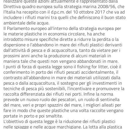
realizzare queste azioni attualmente è rappresentato dalla
Direttiva quadro europea sulla strategia marina 2008/56, che
l'Italia ha recepito con il d.p.c.m. del 10 ottobre 2017 che va ad
includere i rifiuti marini tra quelli che definiscono il buon stato
ambientale delle acque.
Il Parlamento europeo all'interno della strategia europea per
le materie plastiche in economia circolare, ha anche
introdotto misure specifiche dirette a ridurre la perdita o la
dispersione o l'abbandono in mare dei rifiuti plastici derivanti
dall'attività di pesca e di acquacoltura, tanto da vietare per i
prossimi anni anche la produzione di alcuni materiali in
maniera tale che questi non vengano abbandonati in mare.
I punti di forza di questa legge sono il fishing for litter, cioè il
conferimento in porto dei rifiuti pescati accidentalmente, il
contrasto all'abbandono in mare dei materiali utilizzati dalla
pesca o dalla acquacoltura, il sostegno per gli investimenti in
tecniche di pesca più sostenibili, l'incentivare e promuovere la
raccolta differenziata dei rifiuti nei porti. Infine la norma
prevede un nuovo ruolo dei pescatori, un ruolo di sentinella
del mare, veri e propri spazzini del mare, i migliori alleati per
fare in modo che queste plastiche una volta raccolte vengano
portate in porto e poi smaltite.
L'obiettivo di questa legge è la riduzione dei rifiuti plastici
nelle spiagge e nelle acque marchigiane. La lotta alla plastica