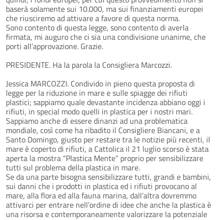
baserà solamente sui 10.000, ma sui finanziamenti europei
che riusciremo ad attivare a favore di questa norma.
Sono contento di questa legge, sono contento di averla
firmata, mi auguro che ci sia una condivisione unanime, che
porti all’approvazione. Grazie.
PRESIDENTE. Ha la parola la Consigliera Marcozzi.
Jessica MARCOZZI. Condivido in pieno questa proposta di
legge per la riduzione in mare e sulle spiagge dei rifiuti
plastici; sappiamo quale devastante incidenza abbiano oggi i
rifiuti, in special modo quelli in plastica per i nostri mari.
Sappiamo anche di essere dinanzi ad una problematica
mondiale, così come ha ribadito il Consigliere Biancani, e a
Santo Domingo, giusto per restare tra le notizie più recenti, il
mare è coperto di rifiuti, a Cattolica il 21 luglio scorso è stata
aperta la mostra “Plastica Mente” proprio per sensibilizzare
tutti sul problema della plastica in mare.
Se da una parte bisogna sensibilizzare tutti, grandi e bambini,
sui danni che i prodotti in plastica ed i rifiuti provocano al
mare, alla flora ed alla fauna marina, dall’altra dovremmo
attivarci per entrare nell’ordine di idee che anche la plastica è
una risorsa e contemporaneamente valorizzare la potenziale