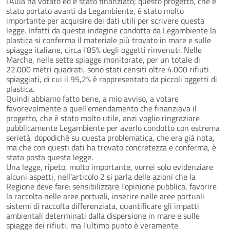
l'Aula ha votato ed è stato finanziato; questo progetto, che è
stato portato avanti da Legambiente, è stato molto
importante per acquisire dei dati utili per scrivere questa
legge. Infatti da questa indagine condotta da Legambiente la
plastica si conferma il materiale più trovato in mare e sulle
spiagge italiane, circa l'85% degli oggetti rinvenuti. Nelle
Marche, nelle sette spiagge monitorate, per un totale di
22.000 metri quadrati, sono stati censiti oltre 4.000 rifiuti
spiaggiati, di cui il 95,2% è rappresentato da piccoli oggetti di
plastica.
Quindi abbiamo fatto bene, a mio avviso, a votare
favorevolmente a quell'emendamento che finanziava il
progetto, che è stato molto utile, anzi voglio ringraziare
pubblicamente Legambiente per averlo condotto con estrema
serietà, dopodiché su questa problematica, che era già nota,
ma che con questi dati ha trovato concretezza e conferma, è
stata posta questa legge.
Una legge, ripeto, molto importante, vorrei solo evidenziare
alcuni aspetti, nell'articolo 2 si parla delle azioni che la
Regione deve fare: sensibilizzare l'opinione pubblica, favorire
la raccolta nelle aree portuali, inserire nelle aree portuali
sistemi di raccolta differenziata, quantificare gli impatti
ambientali determinati dalla dispersione in mare e sulle
spiagge dei rifiuti, ma l'ultimo punto è veramente