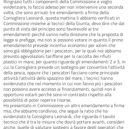
Ringrazio tutti i componenti della Commissione e voglio
evidenziare, lo faccio adesso per non intervenire una seconda
volta, che sono arrivati tre emendamenti a firma della
Consigliera Leonardi, questa mattina li abbiamo verificati in
Commissione insieme ai tecnici della Giunta, devo dire che dal
punto di vista del principio sono favorevole ai tre
emendamenti perché vanno nella direzione che la proposta di
legge si prefigge, ma non si possono votare in quanto il primo
emendamento prevede incentivi economici per azioni che
sono già obbligatorie per i pescatori, per le quali noi abbiamo
previsto agevolazioni tariffarie per la raccolta dei rifiuti
plastici in mare; per quanto riguarda gli emendamenti 2 e 3, in
cui la Consigliera prevede un sostegno per convertire l'attività
della pesca, oppure che i pescatori facciano come principale
attività l'attività dello spazzino del mare, i tecnici hanno
evidenziato che nel momento in cui non fanno più i pescatori
non possono avere accesso ai finanziamenti, quindi non è
opportuno votarli perché sono in contrasto rispetto alla
possibilità di poter reperire risorse.
Ho presentato in Commissione un altro emendamento a firma
mia, che abbiamo condiviso, che segue la ratio che ha
evidenziato la Consigliera Leonardi, che riguarda il tavolo
tecnico che è tra le misure che dovrà portare avanti, consideri
anche, quelle di valutare sostegni a favore degli operatori che