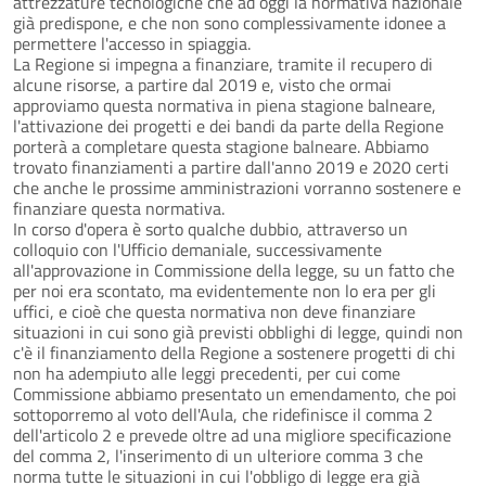
attrezzature tecnologiche che ad oggi la normativa nazionale
già predispone, e che non sono complessivamente idonee a
permettere l'accesso in spiaggia.
La Regione si impegna a finanziare, tramite il recupero di
alcune risorse, a partire dal 2019 e, visto che ormai
approviamo questa normativa in piena stagione balneare,
l'attivazione dei progetti e dei bandi da parte della Regione
porterà a completare questa stagione balneare. Abbiamo
trovato finanziamenti a partire dall'anno 2019 e 2020 certi
che anche le prossime amministrazioni vorranno sostenere e
finanziare questa normativa.
In corso d'opera è sorto qualche dubbio, attraverso un
colloquio con l'Ufficio demaniale, successivamente
all'approvazione in Commissione della legge, su un fatto che
per noi era scontato, ma evidentemente non lo era per gli
uffici, e cioè che questa normativa non deve finanziare
situazioni in cui sono già previsti obblighi di legge, quindi non
c'è il finanziamento della Regione a sostenere progetti di chi
non ha adempiuto alle leggi precedenti, per cui come
Commissione abbiamo presentato un emendamento, che poi
sottoporremo al voto dell'Aula, che ridefinisce il comma 2
dell'articolo 2 e prevede oltre ad una migliore specificazione
del comma 2, l'inserimento di un ulteriore comma 3 che
norma tutte le situazioni in cui l'obbligo di legge era già