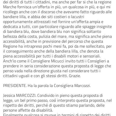
dei diritti di tutti i cittadini, ma anche per far si che la regione
Marche fornisca un'offerta in più, un qualcosa in più, e qui mi
ricollego anche con il discorso che avevamo fatto riguardo alle
bandiere lilla, e abbia dei siti costieri o lacustri
opportunamente attrezzati nel fornire un'offerta ampia e
dedicata a tutti, con particolare riguardo alle spiagge insignite
di bandiera blu, dove bandiera blu non significa soltanto
bellezza della costa, pulizia del mare, ma significa anche piena
accessibilità, anche in previsione del percorso che questa
Regione ha intrapreso pochi mesi fa, poi da me sollecitato, per
il conseguimento anche della bandiera lilla, che denota la
piena accessibilità per tutti i disabili motori e sensoriali.
Anch'io come il Consigliere Micucci invito tutti i Consiglieri a
prendere in seria considerazione questa proposta di legge che
penso vada nella direzione giusta nel considerare tutti i
cittadini uguali e con gli stessi diritti. Grazie.
PRESIDENTE. Ha la parola la Consigliera Marcozzi.
Jessica MARCOZZI. Condivido in pieno questa proposta di
legge, un bel primo passo, così interpreto questa proposta, nel
rispetto dei diritti, perché di questo stiamo parlando, delle
persone affette da disabilità.
Finalmente qualcosa si muove in termini di rispetto dei diritti