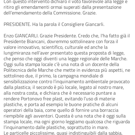
Con questo intervento dichiaro il voto favorevole alla legge e
ritiro gli emendamenti ormai superati dalla presentazione
dell’emendamento della Commissione. Grazie.
PRESIDENTE. Ha la parola il Consigliere Giancarli.
Enzo GIANCARLI. Grazie Presidente. Credo che, l'ha fatto già il
Presidente Biancani, dovremmo sottolineare con forza il
valore innovativo, scientifico, culturale ed anche la
lungimiranza nell’aver presentato questa proposta di legge,
che penso che oggi diventi una legge regionale delle Marche.
Oggi sulla stampa locale c’è una nota di un docente della
Politecnica delle Marche che mette in evidenza più aspetti, ne
sottolineo due, il primo, la campagna mondiale di
sensibilizzazione contro l’inquinamento ambientale provocato
dalla plastica; il secondo è più locale, legato al nostro mare,
alla nostra costa, e dichiara che è necessario puntare a
rendere Portonovo free plast, evitando l’uso di materie
plastiche, e porta ad esempio le buone pratiche di alcuni
operatori della baia, come quello di fornire una borraccia
riempibile agli avventori. Questa è una nota che è oggi sulla
stampa locale, ma ogni giorno leggiamo qualcosa che riguarda
l’inquinamento dalle plastiche, soprattutto in mare.
Le particelle piccolissime, quasi indistinguibili dalla sabbia,