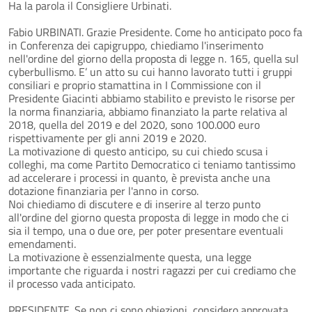
Ha la parola il Consigliere Urbinati.
Fabio URBINATI. Grazie Presidente. Come ho anticipato poco fa
in Conferenza dei capigruppo, chiediamo l'inserimento
nell'ordine del giorno della proposta di legge n. 165, quella sul
cyberbullismo. E’ un atto su cui hanno lavorato tutti i gruppi
consiliari e proprio stamattina in I Commissione con il
Presidente Giacinti abbiamo stabilito e previsto le risorse per
la norma finanziaria, abbiamo finanziato la parte relativa al
2018, quella del 2019 e del 2020, sono 100.000 euro
rispettivamente per gli anni 2019 e 2020.
La motivazione di questo anticipo, su cui chiedo scusa i
colleghi, ma come Partito Democratico ci teniamo tantissimo
ad accelerare i processi in quanto, è prevista anche una
dotazione finanziaria per l'anno in corso.
Noi chiediamo di discutere e di inserire al terzo punto
all'ordine del giorno questa proposta di legge in modo che ci
sia il tempo, una o due ore, per poter presentare eventuali
emendamenti.
La motivazione è essenzialmente questa, una legge
importante che riguarda i nostri ragazzi per cui crediamo che
il processo vada anticipato.
PRESIDENTE. Se non ci sono obiezioni, considero approvata