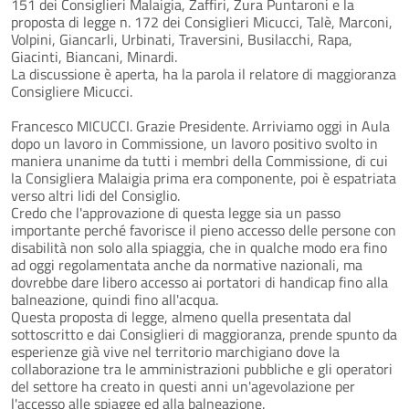
151 dei Consiglieri Malaigia, Zaffiri, Zura Puntaroni e la
proposta di legge n. 172 dei Consiglieri Micucci, Talè, Marconi,
Volpini, Giancarli, Urbinati, Traversini, Busilacchi, Rapa,
Giacinti, Biancani, Minardi.
La discussione è aperta, ha la parola il relatore di maggioranza
Consigliere Micucci.
Francesco MICUCCI. Grazie Presidente. Arriviamo oggi in Aula
dopo un lavoro in Commissione, un lavoro positivo svolto in
maniera unanime da tutti i membri della Commissione, di cui
la Consigliera Malaigia prima era componente, poi è espatriata
verso altri lidi del Consiglio.
Credo che l'approvazione di questa legge sia un passo
importante perché favorisce il pieno accesso delle persone con
disabilità non solo alla spiaggia, che in qualche modo era fino
ad oggi regolamentata anche da normative nazionali, ma
dovrebbe dare libero accesso ai portatori di handicap fino alla
balneazione, quindi fino all'acqua.
Questa proposta di legge, almeno quella presentata dal
sottoscritto e dai Consiglieri di maggioranza, prende spunto da
esperienze già vive nel territorio marchigiano dove la
collaborazione tra le amministrazioni pubbliche e gli operatori
del settore ha creato in questi anni un'agevolazione per
l'accesso alle spiagge ed alla balneazione.