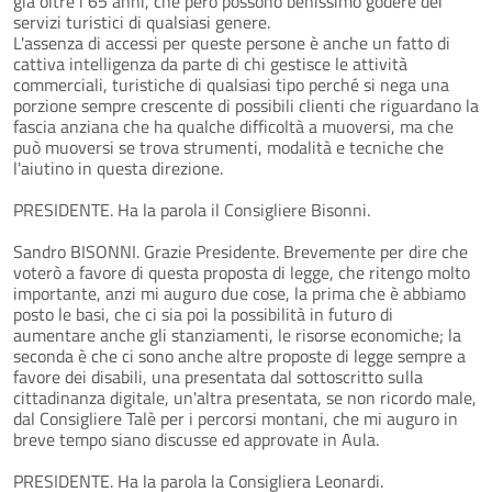
già oltre i 65 anni, che però possono benissimo godere dei
servizi turistici di qualsiasi genere.
L'assenza di accessi per queste persone è anche un fatto di
cattiva intelligenza da parte di chi gestisce le attività
commerciali, turistiche di qualsiasi tipo perché si nega una
porzione sempre crescente di possibili clienti che riguardano la
fascia anziana che ha qualche difficoltà a muoversi, ma che
può muoversi se trova strumenti, modalità e tecniche che
l'aiutino in questa direzione.
PRESIDENTE. Ha la parola il Consigliere Bisonni.
Sandro BISONNI. Grazie Presidente. Brevemente per dire che
voterò a favore di questa proposta di legge, che ritengo molto
importante, anzi mi auguro due cose, la prima che è abbiamo
posto le basi, che ci sia poi la possibilità in futuro di
aumentare anche gli stanziamenti, le risorse economiche; la
seconda è che ci sono anche altre proposte di legge sempre a
favore dei disabili, una presentata dal sottoscritto sulla
cittadinanza digitale, un'altra presentata, se non ricordo male,
dal Consigliere Talè per i percorsi montani, che mi auguro in
breve tempo siano discusse ed approvate in Aula.
PRESIDENTE. Ha la parola la Consigliera Leonardi.