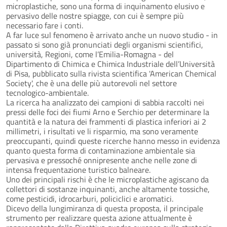
microplastiche, sono una forma di inquinamento elusivo e
pervasivo delle nostre spiagge, con cui è sempre più
necessario fare i conti.
A far luce sul fenomeno è arrivato anche un nuovo studio - in
passato si sono già pronunciati degli organismi scientifici,
università, Regioni, come l’Emilia-Romagna - del
Dipartimento di Chimica e Chimica Industriale dell’Università
di Pisa, pubblicato sulla rivista scientifica 'American Chemical
Society', che è una delle più autorevoli nel settore
tecnologico-ambientale.
La ricerca ha analizzato dei campioni di sabbia raccolti nei
pressi delle foci dei fiumi Arno e Serchio per determinare la
quantità e la natura dei frammenti di plastica inferiori ai 2
millimetri, i risultati ve li risparmio, ma sono veramente
preoccupanti, quindi queste ricerche hanno messo in evidenza
quanto questa forma di contaminazione ambientale sia
pervasiva e pressoché onnipresente anche nelle zone di
intensa frequentazione turistico balneare.
Uno dei principali rischi è che le microplastiche agiscano da
collettori di sostanze inquinanti, anche altamente tossiche,
come pesticidi, idrocarburi, policiclici e aromatici.
Dicevo della lungimiranza di questa proposta, il principale
strumento per realizzare questa azione attualmente è