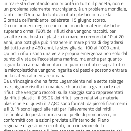
in mare sta diventando una priorità in tutto il pianeta, non è
un problema solamente marchigiano, è un problema mondiale,
tanto che l'Onu ha dedicato ai rifiuti plastici in mare la
Giornata dell'ambiente, celebrata il 5 giugno scorso.
Do due numeri, negli oceani e nei mari le materie plastiche
superano ormai l'80% dei rifiuti che vengono raccolti, per
smaltire una busta di plastica in mare occorrono dai 10 ai 20
anni, una bottiglia può rimanere in mare prima di degradarsi
del tutto anche 450 anni, le stoviglie dai 100 ai 1000 anni.
Quindi i rifiuti sono una vera e propria emergenza non solo dal
punto di vista dell'ecosistema marino, ma anche per quanto
riguarda la catena alimentare in quanto i rifiuti e soprattutto
le microplastiche vengono ingerite dai pesci e possono entrare
nella catena alimentare umana.
Da un'indagine che ha fatto Legambiente nelle sette spiagge
marchigiane risulta in maniera chiara che la gran parte dei
rifiuti che vengono raccolti sulla spiaggia sono rappresentati
da rifiuti plastici, il 95,2% dei rifiuti sono relativi a materie
plastiche e di questi il 77,8% sono formati da piccoli frammenti
e il 3,1% sono legati alle reti per l'allevamento dei mitili.
Le finalità di questa norma sono quelle di promuovere, in
conformità con le azioni previste all'interno del Piano
regionale di gestione dei rifiuti, una riduzione della
dispersione in mare e il loro conseguente spiaggiamento dei