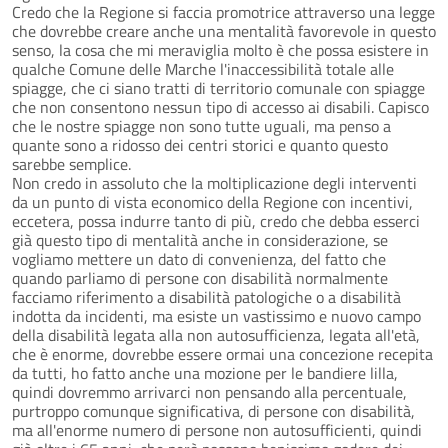
Credo che la Regione si faccia promotrice attraverso una legge
che dovrebbe creare anche una mentalità favorevole in questo
senso, la cosa che mi meraviglia molto è che possa esistere in
qualche Comune delle Marche l'inaccessibilità totale alle
spiagge, che ci siano tratti di territorio comunale con spiagge
che non consentono nessun tipo di accesso ai disabili. Capisco
che le nostre spiagge non sono tutte uguali, ma penso a
quante sono a ridosso dei centri storici e quanto questo
sarebbe semplice.
Non credo in assoluto che la moltiplicazione degli interventi
da un punto di vista economico della Regione con incentivi,
eccetera, possa indurre tanto di più, credo che debba esserci
già questo tipo di mentalità anche in considerazione, se
vogliamo mettere un dato di convenienza, del fatto che
quando parliamo di persone con disabilità normalmente
facciamo riferimento a disabilità patologiche o a disabilità
indotta da incidenti, ma esiste un vastissimo e nuovo campo
della disabilità legata alla non autosufficienza, legata all'età,
che è enorme, dovrebbe essere ormai una concezione recepita
da tutti, ho fatto anche una mozione per le bandiere lilla,
quindi dovremmo arrivarci non pensando alla percentuale,
purtroppo comunque significativa, di persone con disabilità,
ma all'enorme numero di persone non autosufficienti, quindi