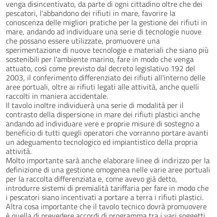
venga disincentivato, da parte di ogni cittadino oltre che dei
pescatori, l'abbandono dei rifiuti in mare, favorire la
conoscenza delle migliori pratiche per la gestione dei rifiuti in
mare, andando ad individuare una serie di tecnologie nuove
che possano essere utilizzate, promuovere una
sperimentazione di nuove tecnologie e materiali che siano più
sostenibili per l'ambiente marino, fare in modo che venga
attuato, così come previsto dal decreto legislativo 192 del
2003, il conferimento differenziato dei rifiuti all'interno delle
aree portuali, oltre ai rifiuti legati alle attività, anche quelli
raccolti in maniera accidentale.
Il tavolo inoltre individuerà una serie di modalità per il
contrasto della dispersione in mare dei rifiuti plastici anche
andando ad individuare vere e proprie misure di sostegno a
beneficio di tutti quegli operatori che vorranno portare avanti
un adeguamento tecnologico ed impiantistico della propria
attività.
Molto importante sarà anche elaborare linee di indirizzo per la
definizione di una gestione omogenea nelle varie aree portuali
per la raccolta differenziata e, come avevo già detto,
introdurre sistemi di premialità tariffaria per fare in modo che
i pescatori siano incentivati a portare a terra i rifiuti plastici.
Altra cosa importante che il tavolo tecnico dovrà promuovere
è quella di prevedere accordi di programma tra i vari soggetti