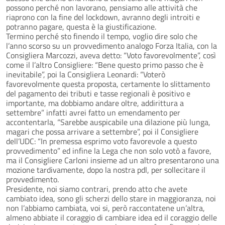
possono perché non lavorano, pensiamo alle attività che
riaprono con la fine del lockdown, avranno degli introiti e
potranno pagare, questa è la giustificazione.
Termino perché sto finendo il tempo, voglio dire solo che
l’anno scorso su un provvedimento analogo Forza Italia, con la
Consigliera Marcozzi, aveva detto: “Voto favorevolmente”, così
come il l’altro Consigliere: “Bene questo primo passo che è
inevitabile”, poi la Consigliera Leonardi: “Voterò
favorevolmente questa proposta, certamente lo slittamento
del pagamento dei tributi e tasse regionali è positivo e
importante, ma dobbiamo andare oltre, addirittura a
settembre” infatti avrei fatto un emendamento per
accontentarla, “Sarebbe auspicabile una dilazione più lunga,
magari che possa arrivare a settembre”, poi il Consigliere
dell’UDC: “In premessa esprimo voto favorevole a questo
provvedimento” ed infine la Lega che non solo votò a favore,
ma il Consigliere Carloni insieme ad un altro presentarono una
mozione tardivamente, dopo la nostra pdl, per sollecitare il
provvedimento.
Presidente, noi siamo contrari, prendo atto che avete
cambiato idea, sono gli scherzi dello stare in maggioranza, noi
non l’abbiamo cambiata, voi si, però raccontatene un’altra,
almeno abbiate il coraggio di cambiare idea ed il coraggio delle