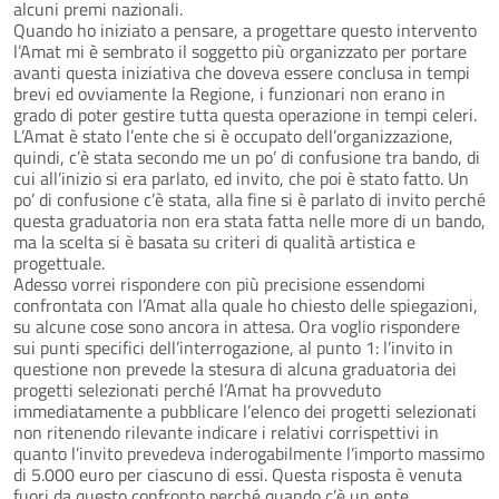
alcuni premi nazionali.
Quando ho iniziato a pensare, a progettare questo intervento
l’Amat mi è sembrato il soggetto più organizzato per portare
avanti questa iniziativa che doveva essere conclusa in tempi
brevi ed ovviamente la Regione, i funzionari non erano in
grado di poter gestire tutta questa operazione in tempi celeri.
L’Amat è stato l’ente che si è occupato dell’organizzazione,
quindi, c’è stata secondo me un po’ di confusione tra bando, di
cui all’inizio si era parlato, ed invito, che poi è stato fatto. Un
po’ di confusione c’è stata, alla fine si è parlato di invito perché
questa graduatoria non era stata fatta nelle more di un bando,
ma la scelta si è basata su criteri di qualità artistica e
progettuale.
Adesso vorrei rispondere con più precisione essendomi
confrontata con l’Amat alla quale ho chiesto delle spiegazioni,
su alcune cose sono ancora in attesa. Ora voglio rispondere
sui punti specifici dell’interrogazione, al punto 1: l’invito in
questione non prevede la stesura di alcuna graduatoria dei
progetti selezionati perché l’Amat ha provveduto
immediatamente a pubblicare l’elenco dei progetti selezionati
non ritenendo rilevante indicare i relativi corrispettivi in
quanto l’invito prevedeva inderogabilmente l’importo massimo
di 5.000 euro per ciascuno di essi. Questa risposta è venuta
fuori da questo confronto perché quando c’è un ente