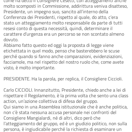
come ha detto il Consigliere Cesetti, con atteggiamenti anche
molto scomposti in Commissione, addirittura veniva disatteso,
Presidente, un impegno suo, sancito all’interno della
Conferenza dei Presidenti, rispetto al quale, do atto, c’era
stato un atteggiamento molto responsabile da parte di tutti
resesi conto di questa necessità, quindi, determinare il
carattere d’urgenza era un percorso se non scontato almeno
dovuto.
Abbiamo fatto questo ed oggi la proposta di legge viene
etichettata in quel modo, penso che basterebbero le scuse
perché quando si fanno anche comparazioni, evidenziazioni,
facciamole, ma nel rispetto del nostro ruolo che, come avete
visto, è molto importante.
PRESIDENTE. Ha la parola, per replica, il Consigliere Ciccioli.
Carlo CICCIOLI. Innanzitutto, Presidente, chiedo anche a lei di
rispettare il Regolamento, è la prima volta che sento una class
action, un’azione collettiva di difesa del gruppo.
Qui siamo in una Assemblea istituzionale che è anche politica,
non c’è stata nessuna accusa personale nei confronti del
Consigliere Mangialardi, né di altri, dico però che
l’atteggiamento del gruppo, ed è un giudizio politico, non sulla
persona, è ingiudicabile perché la richiesta di esaminare un