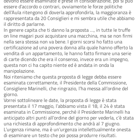
devono essere esaminate e prese in considerazione, poi si può
essere d’accordo o contrari, ovviamente le forze politiche
dell’Aula ritengono di doverla approfondirla, la maggioranza è
rappresentata da 20 Consiglieri e mi sembra utile che abbiamo
il diritto di parlarne.
In genere capita che ti danno la proposta …, in tutte le truffe
on line magari puoi acquistare una macchina, ma se non firmi
nella sera stessa non va bene. I giorni scorsi ho fatto una
certificazione ad una povera donna alla quale hanno offerto la
vendita di un appartamento, le hanno fatto firmare una serie
di carte dicendo che era il consenso, invece era un impegno,
questa non ci ha capito niente ed è andata in onda la
manipolazione.
Noi riteniamo che questa proposta di legge debba essere
esaminata correttamente, il Presidente della Commissione,
Consigliere Marinelli, che ringrazio, l’ha messa all’ordine del
giorno.
Vorrei sottolineare le date, la proposta di legge è stata
presentata il 17 maggio, l’abbiamo vista il 18, il 24 è stata
esaminata in Commissione, perché il Presidente Marinelli ha
anticipato altri punti all’ordine del giorno per vederla, c’è stata
una richiesta di approfondimento che andrà al 7 giugno.
L’urgenza rimane, ma è un’urgenza intellettualmente onesta
di esaminare un testo che poi possa produrre risultati.