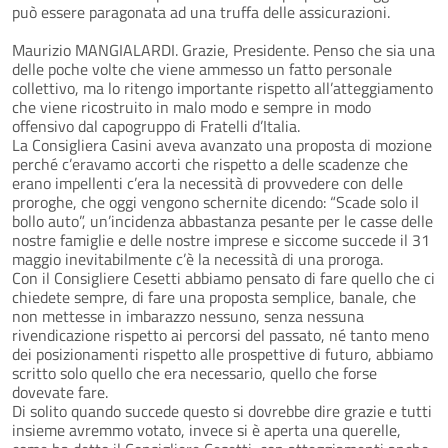
può essere paragonata ad una truffa delle assicurazioni.
Maurizio MANGIALARDI. Grazie, Presidente. Penso che sia una
delle poche volte che viene ammesso un fatto personale
collettivo, ma lo ritengo importante rispetto all’atteggiamento
che viene ricostruito in malo modo e sempre in modo
offensivo dal capogruppo di Fratelli d’Italia.
La Consigliera Casini aveva avanzato una proposta di mozione
perché c’eravamo accorti che rispetto a delle scadenze che
erano impellenti c’era la necessità di provvedere con delle
proroghe, che oggi vengono schernite dicendo: “Scade solo il
bollo auto”, un’incidenza abbastanza pesante per le casse delle
nostre famiglie e delle nostre imprese e siccome succede il 31
maggio inevitabilmente c’è la necessità di una proroga.
Con il Consigliere Cesetti abbiamo pensato di fare quello che ci
chiedete sempre, di fare una proposta semplice, banale, che
non mettesse in imbarazzo nessuno, senza nessuna
rivendicazione rispetto ai percorsi del passato, né tanto meno
dei posizionamenti rispetto alle prospettive di futuro, abbiamo
scritto solo quello che era necessario, quello che forse
dovevate fare.
Di solito quando succede questo si dovrebbe dire grazie e tutti
insieme avremmo votato, invece si è aperta una querelle,