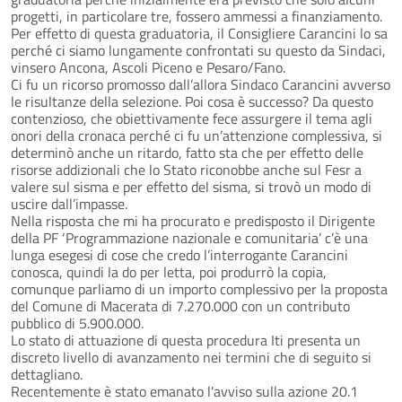
progetti, in particolare tre, fossero ammessi a finanziamento.
Per effetto di questa graduatoria, il Consigliere Carancini lo sa
perché ci siamo lungamente confrontati su questo da Sindaci,
vinsero Ancona, Ascoli Piceno e Pesaro/Fano.
Ci fu un ricorso promosso dall’allora Sindaco Carancini avverso
le risultanze della selezione. Poi cosa è successo? Da questo
contenzioso, che obiettivamente fece assurgere il tema agli
onori della cronaca perché ci fu un’attenzione complessiva, si
determinò anche un ritardo, fatto sta che per effetto delle
risorse addizionali che lo Stato riconobbe anche sul Fesr a
valere sul sisma e per effetto del sisma, si trovò un modo di
uscire dall’impasse.
Nella risposta che mi ha procurato e predisposto il Dirigente
della PF ‘Programmazione nazionale e comunitaria’ c’è una
lunga esegesi di cose che credo l’interrogante Carancini
conosca, quindi la do per letta, poi produrrò la copia,
comunque parliamo di un importo complessivo per la proposta
del Comune di Macerata di 7.270.000 con un contributo
pubblico di 5.900.000.
Lo stato di attuazione di questa procedura Iti presenta un
discreto livello di avanzamento nei termini che di seguito si
dettagliano.
Recentemente è stato emanato l'avviso sulla azione 20.1