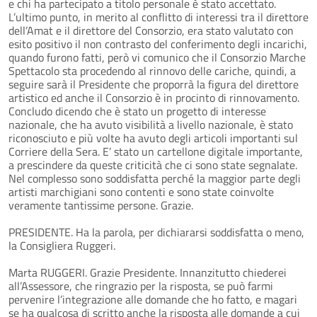
e chi ha partecipato a titolo personale è stato accettato.
L’ultimo punto, in merito al conflitto di interessi tra il direttore
dell’Amat e il direttore del Consorzio, era stato valutato con
esito positivo il non contrasto del conferimento degli incarichi,
quando furono fatti, però vi comunico che il Consorzio Marche
Spettacolo sta procedendo al rinnovo delle cariche, quindi, a
seguire sarà il Presidente che proporrà la figura del direttore
artistico ed anche il Consorzio è in procinto di rinnovamento.
Concludo dicendo che è stato un progetto di interesse
nazionale, che ha avuto visibilità a livello nazionale, è stato
riconosciuto e più volte ha avuto degli articoli importanti sul
Corriere della Sera. E’ stato un cartellone digitale importante,
a prescindere da queste criticità che ci sono state segnalate.
Nel complesso sono soddisfatta perché la maggior parte degli
artisti marchigiani sono contenti e sono state coinvolte
veramente tantissime persone. Grazie.
PRESIDENTE. Ha la parola, per dichiararsi soddisfatta o meno,
la Consigliera Ruggeri.
Marta RUGGERI. Grazie Presidente. Innanzitutto chiederei
all’Assessore, che ringrazio per la risposta, se può farmi
pervenire l’integrazione alle domande che ho fatto, e magari
se ha qualcosa di scritto anche la risposta alle domande a cui