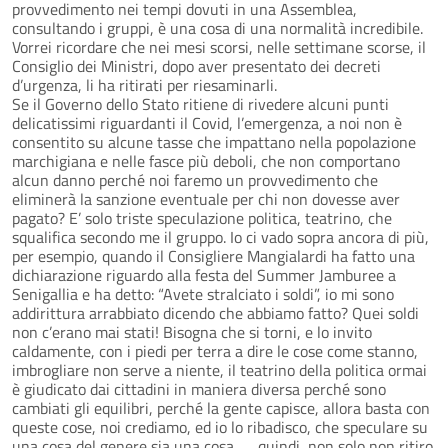
provvedimento nei tempi dovuti in una Assemblea,
consultando i gruppi, è una cosa di una normalità incredibile.
Vorrei ricordare che nei mesi scorsi, nelle settimane scorse, il
Consiglio dei Ministri, dopo aver presentato dei decreti
d’urgenza, li ha ritirati per riesaminarli.
Se il Governo dello Stato ritiene di rivedere alcuni punti
delicatissimi riguardanti il Covid, l’emergenza, a noi non è
consentito su alcune tasse che impattano nella popolazione
marchigiana e nelle fasce più deboli, che non comportano
alcun danno perché noi faremo un provvedimento che
eliminerà la sanzione eventuale per chi non dovesse aver
pagato? E’ solo triste speculazione politica, teatrino, che
squalifica secondo me il gruppo. Io ci vado sopra ancora di più,
per esempio, quando il Consigliere Mangialardi ha fatto una
dichiarazione riguardo alla festa del Summer Jamburee a
Senigallia e ha detto: “Avete stralciato i soldi”, io mi sono
addirittura arrabbiato dicendo che abbiamo fatto? Quei soldi
non c’erano mai stati! Bisogna che si torni, e lo invito
caldamente, con i piedi per terra a dire le cose come stanno,
imbrogliare non serve a niente, il teatrino della politica ormai
è giudicato dai cittadini in maniera diversa perché sono
cambiati gli equilibri, perché la gente capisce, allora basta con
queste cose, noi crediamo, ed io lo ribadisco, che speculare su
una cosa del genere sia una cosa …, quindi, non solo non ritiro