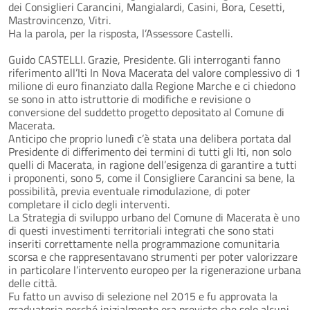
dei Consiglieri Carancini, Mangialardi, Casini, Bora, Cesetti,
Mastrovincenzo, Vitri.
Ha la parola, per la risposta, l’Assessore Castelli.
Guido CASTELLI. Grazie, Presidente. Gli interroganti fanno
riferimento all’Iti In Nova Macerata del valore complessivo di 1
milione di euro finanziato dalla Regione Marche e ci chiedono
se sono in atto istruttorie di modifiche e revisione o
conversione del suddetto progetto depositato al Comune di
Macerata.
Anticipo che proprio lunedì c’è stata una delibera portata dal
Presidente di differimento dei termini di tutti gli Iti, non solo
quelli di Macerata, in ragione dell’esigenza di garantire a tutti
i proponenti, sono 5, come il Consigliere Carancini sa bene, la
possibilità, previa eventuale rimodulazione, di poter
completare il ciclo degli interventi.
La Strategia di sviluppo urbano del Comune di Macerata è uno
di questi investimenti territoriali integrati che sono stati
inseriti correttamente nella programmazione comunitaria
scorsa e che rappresentavano strumenti per poter valorizzare
in particolare l’intervento europeo per la rigenerazione urbana
delle città.
Fu fatto un avviso di selezione nel 2015 e fu approvata la
graduatoria perché inizialmente era previsto che solo alcuni