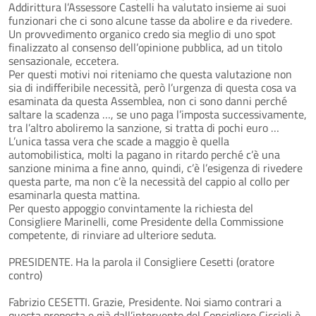
Addirittura l’Assessore Castelli ha valutato insieme ai suoi
funzionari che ci sono alcune tasse da abolire e da rivedere.
Un provvedimento organico credo sia meglio di uno spot
finalizzato al consenso dell’opinione pubblica, ad un titolo
sensazionale, eccetera.
Per questi motivi noi riteniamo che questa valutazione non
sia di indifferibile necessità, però l’urgenza di questa cosa va
esaminata da questa Assemblea, non ci sono danni perché
saltare la scadenza …, se uno paga l’imposta successivamente,
tra l’altro aboliremo la sanzione, si tratta di pochi euro …
L’unica tassa vera che scade a maggio è quella
automobilistica, molti la pagano in ritardo perché c’è una
sanzione minima a fine anno, quindi, c’è l’esigenza di rivedere
questa parte, ma non c’è la necessità del cappio al collo per
esaminarla questa mattina.
Per questo appoggio convintamente la richiesta del
Consigliere Marinelli, come Presidente della Commissione
competente, di rinviare ad ulteriore seduta.
PRESIDENTE. Ha la parola il Consigliere Cesetti (oratore
contro)
Fabrizio CESETTI. Grazie, Presidente. Noi siamo contrari a
questa proposta e già dall’intervento del Consigliere Ciccioli è