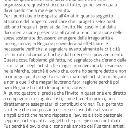
organizzatore questo si occupa di tutto, quindi sono qua a
dirvi quello che a me è pervenuto.
Per i punti due e tre: spetta all’Amat in quanto soggetto
attuatore del progetto verificare che i progetti selezionati
abbiano i requisiti previsti dall’invito. Nel caso in cui dalla
documentazione presentata all’Amat a rendicontazione delle
spese sostenute dovessero emergere delle irregolarità e
incongruenze, la Regione provvederà ad effettuare le
necessarie verifiche, a segnalare eventualmente le criticità
riscontrate ad Amat affinché adotti necessari provvedimenti.
Questa cosa l’abbiamo già fatta, ho segnalato che c’erano delle
criticità per degli artisti che magari non avevano la residenza
nelle Marche, perché è ovvio che, come ho sempre detto e non
lo rinnego qui, il progetto era destinato agli artisti marchigiani
e non a quelli che magari lavorano fuori regione perché poi
ogni Regione ha fatto le proprie iniziative.
Al punto quattro si precisa che l’invito in questione era diretto
a compagnie o a singoli artisti, come ho detto prima, non
direttamente assegnatari di contributi ordinari Fus, pertanto
si ritiene che non possono essere esclusi dalla selezione
singoli artisti che hanno risposto all’avviso a titolo personale,
seppure partecipanti a soggetti che percepiscono contributi
Fus perché è ovvio che ci sono nell’ambito del Fus tanti artisti