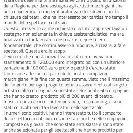
della Regione per dare sostegno agli artisti marchigiani che
purtroppo erano fermi per il prolungato lockdown e per la
chiusura dei teatri, che ha interessato per tantissimo tempo il
mondo dello spettacolo dal vivo.
Questo intervento da me richiesto e voluto rappresentava un
sostegno non solamente in chiave assistenzialistica, ma era
finalizzato a far lavorare i nostri artisti, questo era
fondamentale, che continuassero a produrre, a creare, a fare
spettacoli. Questa era lo scopo.
Devo dire che questa iniziativa inizialmente aveva uno
stanziamento di 120.000 euro integrato poi con un’ulteriore
variazione di 186.000 euro proprio perché c’erano state
tantissime adesioni da parte delle nostre compagnie
marchigiane. Alla fine con questa somma, visto che il massimo
dell’importo per ogni progetto poteva essere rivolto al singolo
artista o alla compagnia, sono state selezionate 60 compagnie
che hanno creato, prodotto più di 200 eventi di teatro,
musica, danza e circo contemporaneo, in streaming, e sono
stati coinvolti ben 145 lavoratori dello spettacolo.
I numeri sono positivi, hanno interessato tutto il comparto
dello spettacolo dal vivo, ci sono state anche delle compagnie
composte da giovani che sono state entusiaste e sono state
anche selezionate per gli spettacoli che hanno prodotto per