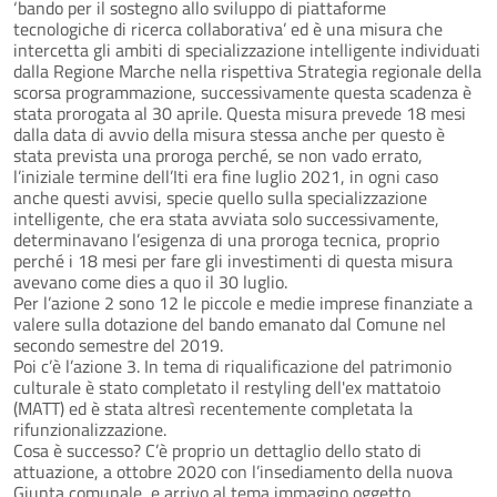
‘bando per il sostegno allo sviluppo di piattaforme
tecnologiche di ricerca collaborativa’ ed è una misura che
intercetta gli ambiti di specializzazione intelligente individuati
dalla Regione Marche nella rispettiva Strategia regionale della
scorsa programmazione, successivamente questa scadenza è
stata prorogata al 30 aprile. Questa misura prevede 18 mesi
dalla data di avvio della misura stessa anche per questo è
stata prevista una proroga perché, se non vado errato,
l’iniziale termine dell’Iti era fine luglio 2021, in ogni caso
anche questi avvisi, specie quello sulla specializzazione
intelligente, che era stata avviata solo successivamente,
determinavano l’esigenza di una proroga tecnica, proprio
perché i 18 mesi per fare gli investimenti di questa misura
avevano come dies a quo il 30 luglio.
Per l’azione 2 sono 12 le piccole e medie imprese finanziate a
valere sulla dotazione del bando emanato dal Comune nel
secondo semestre del 2019.
Poi c’è l’azione 3. In tema di riqualificazione del patrimonio
culturale è stato completato il restyling dell'ex mattatoio
(MATT) ed è stata altresì recentemente completata la
rifunzionalizzazione.
Cosa è successo? C’è proprio un dettaglio dello stato di
attuazione, a ottobre 2020 con l’insediamento della nuova
Giunta comunale, e arrivo al tema immagino oggetto