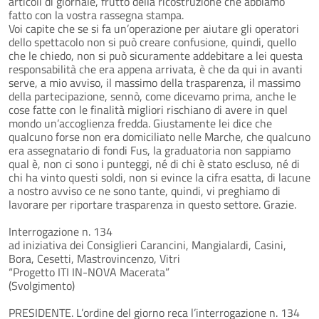
articoli di giornale, frutto della ricostruzione che abbiamo
fatto con la vostra rassegna stampa.
Voi capite che se si fa un’operazione per aiutare gli operatori
dello spettacolo non si può creare confusione, quindi, quello
che le chiedo, non si può sicuramente addebitare a lei questa
responsabilità che era appena arrivata, è che da qui in avanti
serve, a mio avviso, il massimo della trasparenza, il massimo
della partecipazione, sennò, come dicevamo prima, anche le
cose fatte con le finalità migliori rischiano di avere in quel
mondo un’accoglienza fredda. Giustamente lei dice che
qualcuno forse non era domiciliato nelle Marche, che qualcuno
era assegnatario di fondi Fus, la graduatoria non sappiamo
qual è, non ci sono i punteggi, né di chi è stato escluso, né di
chi ha vinto questi soldi, non si evince la cifra esatta, di lacune
a nostro avviso ce ne sono tante, quindi, vi preghiamo di
lavorare per riportare trasparenza in questo settore. Grazie.
Interrogazione n. 134
ad iniziativa dei Consiglieri Carancini, Mangialardi, Casini,
Bora, Cesetti, Mastrovincenzo, Vitri
“Progetto ITI IN-NOVA Macerata”
(Svolgimento)
PRESIDENTE. L’ordine del giorno reca l’interrogazione n. 134