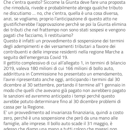
Che c’entra questo? Siccome la Giunta deve fare una proposta
che rimodula, rivede e probabilmente abroga qualche tributo
ne discutiamo … no, che c’entra, quella è una cosa diversa,
anzi, se vogliamo, proprio l’anticipazione di questo atto ne
giustificherebbe l’approvazione perchè se poi la Giunta elimina
dei tributi che nel frattempo non sono stati sospesi e vengono
pagati che facciamo, li restituiamo?
Questo è infatti un provvedimento di sospensione dei termini
degli adempimenti e dei versamenti tributari a favore dei
contribuenti e delle imprese residenti nella regione Marche a
seguito dell’emergenza Covid 19.
Il gettito complessivo di cui all’allegato 1, in termini di bilancio
2019, valeva 180 milioni di cui 166 milioni di bollo auto,
addirittura in Commissione ho presentato un emendamento,
l’avrei ripresentato anche oggi, anticipando i termini dal 30
dicembre al 30 settembre, portando il termine all’1 gennaio in
modo che quelli che avevano già pagato non avrebbero pagato
le sanzioni ed avremmo anticipato i tempi perché questo
avrebbe potuto determinare fino al 30 dicembre problemi di
cassa per la Regione.
E’ un provvedimento ad invarianza finanziaria, quindi a costo
zero, perché è una sospensione che però da una mano alle
famiglie, alle imprese. Il bollo auto scade il 31 maggio, è
adesso che diamo una mano a tutti coloro che magari non