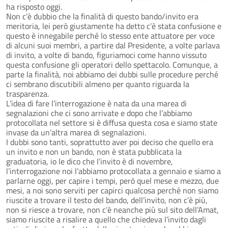
ha risposto oggi.
Non c’è dubbio che la finalità di questo bando/invito era
meritoria, lei però giustamente ha detto c’è stata confusione e
questo è innegabile perché lo stesso ente attuatore per voce
di alcuni suoi membri, a partire dal Presidente, a volte parlava
di invito, a volte di bando, figuriamoci come hanno vissuto
questa confusione gli operatori dello spettacolo. Comunque, a
parte la finalità, noi abbiamo dei dubbi sulle procedure perché
ci sembrano discutibili almeno per quanto riguarda la
trasparenza.
L’idea di fare l’interrogazione è nata da una marea di
segnalazioni che ci sono arrivate e dopo che l’abbiamo
protocollata nel settore si è diffusa questa cosa e siamo state
invase da un’altra marea di segnalazioni.
I dubbi sono tanti, soprattutto aver poi deciso che quello era
un invito e non un bando, non è stata pubblicata la
graduatoria, io le dico che l’invito è di novembre,
l’interrogazione noi l’abbiamo protocollata a gennaio e siamo a
parlarne oggi, per capire i tempi, però quel mese e mezzo, due
mesi, a noi sono serviti per capirci qualcosa perché non siamo
riuscite a trovare il testo del bando, dell’invito, non c’è più,
non si riesce a trovare, non c’è neanche più sul sito dell’Amat,
siamo riuscite a risalire a quello che chiedeva l’invito dagli