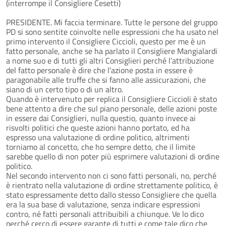
(interrompe il Consigliere Cesetti)
PRESIDENTE. Mi faccia terminare. Tutte le persone del gruppo
PD si sono sentite coinvolte nelle espressioni che ha usato nel
primo intervento il Consigliere Ciccioli, questo per me è un
fatto personale, anche se ha parlato il Consigliere Mangialardi
a nome suo e di tutti gli altri Consiglieri perché l’attribuzione
del fatto personale è dire che l’azione posta in essere è
paragonabile alle truffe che si fanno alle assicurazioni, che
siano di un certo tipo o di un altro.
Quando è intervenuto per replica il Consigliere Ciccioli è stato
bene attento a dire che sul piano personale, delle azioni poste
in essere dai Consiglieri, nulla questio, quanto invece ai
risvolti politici che queste azioni hanno portato, ed ha
espresso una valutazione di ordine politico, altrimenti
torniamo al concetto, che ho sempre detto, che il limite
sarebbe quello di non poter più esprimere valutazioni di ordine
politico.
Nel secondo intervento non ci sono fatti personali, no, perché
è rientrato nella valutazione di ordine strettamente politico, è
stato espressamente detto dallo stesso Consigliere che quella
era la sua base di valutazione, senza indicare espressioni
contro, né fatti personali attribuibili a chiunque. Ve lo dico
perché cerco di essere garante di tutti e come tale dico che