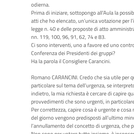
odierna.
Prima di iniziare, sottopongo all’Aula la possib
atti che ho elencato, un’unica votazione per l’
legge n. 40 e delle proposte di atto amministra
nn. 119, 100, 96, 91, 62, 74 e 83.
Ci sono interventi, uno a favore ed uno contro,
Conferenza dei Presidenti dei gruppi?
Ha la parola il Consigliere Carancini.
Romano CARANCINI. Credo che sia utile per q
particolare sul tema dell’urgenza, se interpre
indietro, la mia richiesta è cercare di capire q
provvedimenti che sono urgenti, in particolare
Per correttezza, capire cosa è urgente e cosa 
del giorno vengono predisposti all’ultimo min
l’annullamento del concetto di urgenza, che p
Non sono per votare tutto insieme, è inconcepi