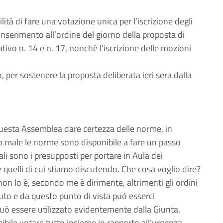
ilità di fare una votazione unica per l’iscrizione degli
inserimento all’ordine del giorno della proposta di
tivo n. 14 e n. 17, nonché l’iscrizione delle mozioni
 per sostenere la proposta deliberata ieri sera dalla
uesta Assemblea dare certezza delle norme, in
to male le norme sono disponibile a fare un passo
uali sono i presupposti per portare in Aula dei
 quelli di cui stiamo discutendo. Che cosa voglio dire?
non lo è, secondo me è dirimente, altrimenti gli ordini
uto e da questo punto di vista può esserci
uò essere utilizzato evidentemente dalla Giunta.
bile votare tutto insieme in rapporto all’urgenza,