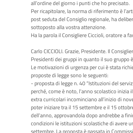
all’ordine del giorno i punti che ho precisato.
Per ricapitolare, la norma di riferimento è l’ar
post seduta del Consiglio regionale, ha delibe
sottoposto alla vostra attenzione.
Ha la parola il Consigliere Ciccioli, oratore a fa
Carlo CICCIOLI. Grazie, Presidente. Il Consigli
Presidenti dei gruppi in quanto il suo gruppo 
Le motivazioni di urgenza per cui è stata richi
proposte di legge sono le seguenti:
- proposta di legge n. 40 “Istituzioni del serviz
perché, come è noto, l’anno scolastico inizia il
extra curricolari incominciano all’inizio di n
poter iniziare tra il 15 settembre e il 15 ottobr
dell’anno, approvandola dopo andrebbe a finir
condizioni le istituzioni scolastiche di avere un
settembre. La proposta è passata in Commissio