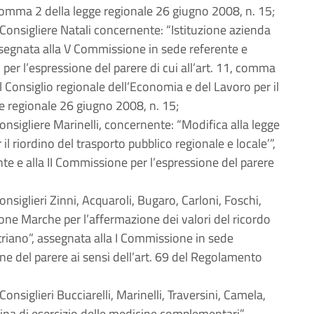
4, comma 2 della legge regionale 26 giugno 2008, n. 15;
 Consigliere Natali concernente: “Istituzione azienda
ssegnata alla V Commissione in sede referente e
per l’espressione del parere di cui all’art. 11, comma
al Consiglio regionale dell’Economia e del Lavoro per il
ge regionale 26 giugno 2008, n. 15;
Consigliere Marinelli, concernente: “Modifica alla legge
 riordino del trasporto pubblico regionale e locale’”,
te e alla II Commissione per l’espressione del parere
onsiglieri Zinni, Acquaroli, Bugaro, Carloni, Foschi,
ione Marche per l’affermazione dei valori del ricordo
triano”, assegnata alla I Commissione in sede
one del parere ai sensi dell’art. 69 del Regolamento
onsiglieri Bucciarelli, Marinelli, Traversini, Camela,
na di esercizio delle medicine complementari”,