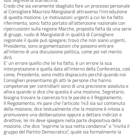
Credo che sia veramente sbagliato fare un processo personale
al Consigliere Maurizio Mangialardi attraverso l'introduzione
di questa mozione. Le motivazioni urgenti a cui lei ha fatto
riferimento, sono: fatto portato all'attenzione nazionale con
ripercussioni sulla regione Marche, proposta fatta da una serie
di gruppi, ruolo di Mangialardi in qualità di Consigliere
regionale il quale può spiegare; trovo che non siano urgenti,
Presidente, sono argomentazioni che possono entrare
all'interno di una discussione politica, come poi nel merito
dirò.
E’ un errore quello che lei ha fatto, è un errore la sua
interpretazione e quella data all'interno della Conferenza, così
come, Presidente, sono molto dispiaciuto perché quando noi
Consiglieri presentiamo gli atti le persone che hanno
competenze per controllarli sono di una precisione assoluta e
allora quando si dice che questa è una mozione, Segretario,
bisogna trovare la coerenza tra le parole e il Regolamento.
Il Regolamento, mi pare che l’articolo 143 sia sul contenuto
della mozione, dice testualmente che la mozione è intesa a
promuovere una deliberazione oppure a dettare indirizzi e
direttive, lei mi deve spiegare nella parte dispositiva della
mozione, che dice “esprime la sua netta condanna” o “invita il
gruppo del Partito Democratico”, quale sia formalmente la