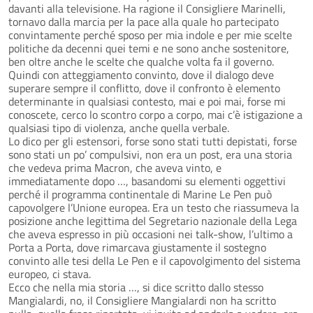
davanti alla televisione. Ha ragione il Consigliere Marinelli,
tornavo dalla marcia per la pace alla quale ho partecipato
convintamente perché sposo per mia indole e per mie scelte
politiche da decenni quei temi e ne sono anche sostenitore,
ben oltre anche le scelte che qualche volta fa il governo.
Quindi con atteggiamento convinto, dove il dialogo deve
superare sempre il conflitto, dove il confronto è elemento
determinante in qualsiasi contesto, mai e poi mai, forse mi
conoscete, cerco lo scontro corpo a corpo, mai c’è istigazione a
qualsiasi tipo di violenza, anche quella verbale.
Lo dico per gli estensori, forse sono stati tutti depistati, forse
sono stati un po’ compulsivi, non era un post, era una storia
che vedeva prima Macron, che aveva vinto, e
immediatamente dopo …, basandomi su elementi oggettivi
perché il programma continentale di Marine Le Pen può
capovolgere l’Unione europea. Era un testo che riassumeva la
posizione anche legittima del Segretario nazionale della Lega
che aveva espresso in più occasioni nei talk-show, l’ultimo a
Porta a Porta, dove rimarcava giustamente il sostegno
convinto alle tesi della Le Pen e il capovolgimento del sistema
europeo, ci stava.
Ecco che nella mia storia …, si dice scritto dallo stesso
Mangialardi, no, il Consigliere Mangialardi non ha scritto