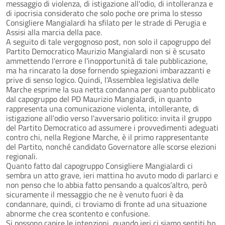
messaggio di violenza, di istigazione all'odio, di intolleranza e
di ipocrisia considerato che solo poche ore prima lo stesso
Consigliere Mangialardi ha sfilato per le strade di Perugia e
Assisi alla marcia della pace.
A seguito di tale vergognoso post, non solo il capogruppo del
Partito Democratico Maurizio Mangialardi non si è scusato
ammettendo l'errore e l'inopportunità di tale pubblicazione,
ma ha rincarato la dose fornendo spiegazioni imbarazzanti e
prive di senso logico. Quindi, l’Assemblea legislativa delle
Marche esprime la sua netta condanna per quanto pubblicato
dal capogruppo del PD Maurizio Mangialardi, in quanto
rappresenta una comunicazione violenta, intollerante, di
istigazione all'odio verso l'avversario politico: invita il gruppo
del Partito Democratico ad assumere i provvedimenti adeguati
contro chi, nella Regione Marche, è il primo rappresentante
del Partito, nonché candidato Governatore alle scorse elezioni
regionali.
Quanto fatto dal capogruppo Consigliere Mangialardi ci
sembra un atto grave, ieri mattina ho avuto modo di parlarci e
non penso che lo abbia fatto pensando a qualcos’altro, però
sicuramente il messaggio che ne è venuto fuori è da
condannare, quindi, ci troviamo di fronte ad una situazione
abnorme che crea scontento e confusione.
Si possono capire le intenzioni, quando ieri ci siamo sentiti ho