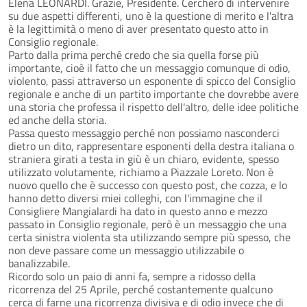
Elena LEONARDI. Grazie, Presidente. Cercherò di intervenire
su due aspetti differenti, uno è la questione di merito e l'altra
è la legittimità o meno di aver presentato questo atto in
Consiglio regionale.
Parto dalla prima perché credo che sia quella forse più
importante, cioè il fatto che un messaggio comunque di odio,
violento, passi attraverso un esponente di spicco del Consiglio
regionale e anche di un partito importante che dovrebbe avere
una storia che professa il rispetto dell'altro, delle idee politiche
ed anche della storia.
Passa questo messaggio perché non possiamo nasconderci
dietro un dito, rappresentare esponenti della destra italiana o
straniera girati a testa in giù è un chiaro, evidente, spesso
utilizzato volutamente, richiamo a Piazzale Loreto. Non è
nuovo quello che è successo con questo post, che cozza, e lo
hanno detto diversi miei colleghi, con l'immagine che il
Consigliere Mangialardi ha dato in questo anno e mezzo
passato in Consiglio regionale, però è un messaggio che una
certa sinistra violenta sta utilizzando sempre più spesso, che
non deve passare come un messaggio utilizzabile o
banalizzabile.
Ricordo solo un paio di anni fa, sempre a ridosso della
ricorrenza del 25 Aprile, perché costantemente qualcuno
cerca di farne una ricorrenza divisiva e di odio invece che di