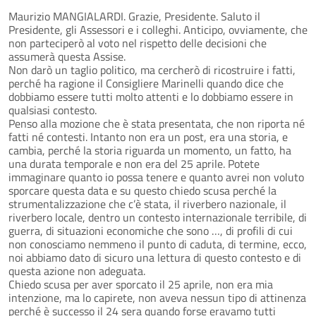
Maurizio MANGIALARDI. Grazie, Presidente. Saluto il
Presidente, gli Assessori e i colleghi. Anticipo, ovviamente, che
non parteciperò al voto nel rispetto delle decisioni che
assumerà questa Assise.
Non darò un taglio politico, ma cercherò di ricostruire i fatti,
perché ha ragione il Consigliere Marinelli quando dice che
dobbiamo essere tutti molto attenti e lo dobbiamo essere in
qualsiasi contesto.
Penso alla mozione che è stata presentata, che non riporta né
fatti né contesti. Intanto non era un post, era una storia, e
cambia, perché la storia riguarda un momento, un fatto, ha
una durata temporale e non era del 25 aprile. Potete
immaginare quanto io possa tenere e quanto avrei non voluto
sporcare questa data e su questo chiedo scusa perché la
strumentalizzazione che c’è stata, il riverbero nazionale, il
riverbero locale, dentro un contesto internazionale terribile, di
guerra, di situazioni economiche che sono …, di profili di cui
non conosciamo nemmeno il punto di caduta, di termine, ecco,
noi abbiamo dato di sicuro una lettura di questo contesto e di
questa azione non adeguata.
Chiedo scusa per aver sporcato il 25 aprile, non era mia
intenzione, ma lo capirete, non aveva nessun tipo di attinenza
perché è successo il 24 sera quando forse eravamo tutti