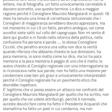
lettere, ma di fotografia, un fatto univocamente correlabile è
davvero scorretto, uso questo termine. Lo dico a maggior
ragione perché il Consigliere Maurizio Mangialardi in questi 18
mesi ha tenuto una linea di correttezza istituzionale che i
Consiglieri di maggioranza avrebbero dovuto apprezzare, ma
nel momento in cui c’è un fatto, peraltro ambiguo, voi come
avvoltoi siete saliti sul collo del capogruppo. Non mi sento di
dare qui giudizi e in fondo nella retorica della politica, nella
confusione fra persone e parole …, lo stesso Consigliere
Ciccioli, che peraltro ancora una volta non dice la verità
quando riferisce che abbiamo chiesto le sue dimissioni, ha
poca memoria, io sono matto come lui dice, ma lui ha poca
memoria e la poca memoria è peggio di uno che è matto. Io
avevo chiesto al Consiglio regionale con una interrogazione se
si riconosceva nelle sue parole, non ho fatto una mozione per
condannare cose ben più gravi e univocamente interpretabili
perché il Consiglio regionale ha un pavimento etico che
dovrebbe rispettare.
E’ legittimo che vi possa essere un attacco nei confronti del
Consigliere Maurizio Mangialardi per quello che ha scritto, non
per quello che voi volete attribuirgli, perché è normale,
avreste dovuto fare come ha fatto il Presidente Acquaroli che
stamattina ha fatto un post in cui condanna, ma non