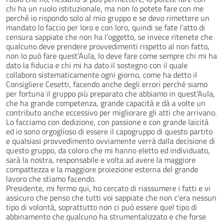
chi ha un ruolo istituzionale, ma non lo potete fare con me
perché io rispondo solo al mio gruppo e se devo rimettere un
mandato lo faccio per loro e con loro, quindi se fate l’atto di
censura sappiate che non ha l’oggetto, se invece ritenete che
qualcuno deve prendere provvedimenti rispetto al non fatto,
non lo può fare quest’Aula, lo deve fare come sempre chi mi ha
dato la fiducia e chi mi ha dato il sostegno con il quale
collaboro sistematicamente ogni giorno, come ha detto il
Consigliere Cesetti, facendo anche degli errori perché siamo
per fortuna il gruppo più preparato che abbiamo in quest’Aula,
che ha grande competenza, grande capacità e dà a volte un
contributo anche eccessivo per migliorare gli atti che arrivano.
Lo facciamo con dedizione, con passione e con grande laicità
ed io sono orgoglioso di essere il capogruppo di questo partito
e qualsiasi provvedimento ovviamente verrà dalla decisione di
questo gruppo, da coloro che mi hanno eletto ed individuato,
sarà la nostra, responsabile e volta ad avere la maggiore
compattezza e la maggiore proiezione esterna del grande
lavoro che stiamo facendo.
Presidente, mi fermo qui, ho cercato di riassumere i fatti e vi
assicuro che penso che tutti voi sappiate che non c’era nessun
tipo di volontà, soprattutto non ci può essere quel tipo di
abbinamento che qualcuno ha strumentalizzato e che forse