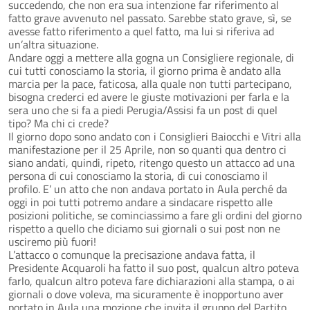
succedendo, che non era sua intenzione far riferimento al
fatto grave avvenuto nel passato. Sarebbe stato grave, sì, se
avesse fatto riferimento a quel fatto, ma lui si riferiva ad
un’altra situazione.
Andare oggi a mettere alla gogna un Consigliere regionale, di
cui tutti conosciamo la storia, il giorno prima è andato alla
marcia per la pace, faticosa, alla quale non tutti partecipano,
bisogna crederci ed avere le giuste motivazioni per farla e la
sera uno che si fa a piedi Perugia/Assisi fa un post di quel
tipo? Ma chi ci crede?
Il giorno dopo sono andato con i Consiglieri Baiocchi e Vitri alla
manifestazione per il 25 Aprile, non so quanti qua dentro ci
siano andati, quindi, ripeto, ritengo questo un attacco ad una
persona di cui conosciamo la storia, di cui conosciamo il
profilo. E’ un atto che non andava portato in Aula perché da
oggi in poi tutti potremo andare a sindacare rispetto alle
posizioni politiche, se cominciassimo a fare gli ordini del giorno
rispetto a quello che diciamo sui giornali o sui post non ne
usciremo più fuori!
L’attacco o comunque la precisazione andava fatta, il
Presidente Acquaroli ha fatto il suo post, qualcun altro poteva
farlo, qualcun altro poteva fare dichiarazioni alla stampa, o ai
giornali o dove voleva, ma sicuramente è inopportuno aver
portato in Aula una mozione che invita il gruppo del Partito