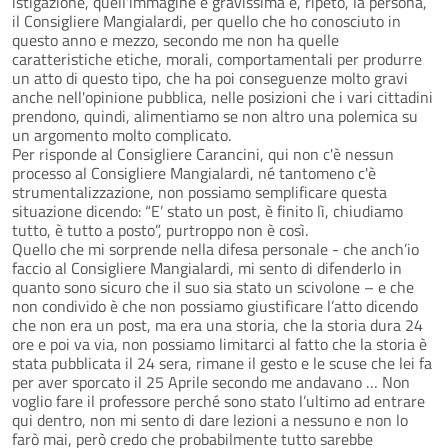
istigazione, quell'immagine è gravissima e, ripeto, la persona,
il Consigliere Mangialardi, per quello che ho conosciuto in
questo anno e mezzo, secondo me non ha quelle
caratteristiche etiche, morali, comportamentali per produrre
un atto di questo tipo, che ha poi conseguenze molto gravi
anche nell'opinione pubblica, nelle posizioni che i vari cittadini
prendono, quindi, alimentiamo se non altro una polemica su
un argomento molto complicato.
Per risponde al Consigliere Carancini, qui non c'è nessun
processo al Consigliere Mangialardi, né tantomeno c'è
strumentalizzazione, non possiamo semplificare questa
situazione dicendo: “E’ stato un post, è finito lì, chiudiamo
tutto, è tutto a posto”, purtroppo non è così.
Quello che mi sorprende nella difesa personale - che anch’io
faccio al Consigliere Mangialardi, mi sento di difenderlo in
quanto sono sicuro che il suo sia stato un scivolone – e che
non condivido è che non possiamo giustificare l’atto dicendo
che non era un post, ma era una storia, che la storia dura 24
ore e poi va via, non possiamo limitarci al fatto che la storia è
stata pubblicata il 24 sera, rimane il gesto e le scuse che lei fa
per aver sporcato il 25 Aprile secondo me andavano … Non
voglio fare il professore perché sono stato l’ultimo ad entrare
qui dentro, non mi sento di dare lezioni a nessuno e non lo
farò mai, però credo che probabilmente tutto sarebbe