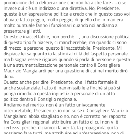
promozione della deliberazione che non ha a che fare …, o se
invece qui c’è un indirizzo o una direttiva. No, Presidente,
questa è un’espressione politica e credo che in questo caso voi
abbiate fatto peggio, molto peggio, di quello che in maniera
molto puntuale fanno i funzionari quando noi andiamo a
presentare gli atti.
Questo è inaccettabile, non perché …, una discussione politica
di questo tipo fa piacere, ci mancherebbe, ma quando ci sono
di mezzo le persone, questo è inaccettabile, Presidente. Mi
dispiace lei sa quanto io la stimi al di là dell’aspetto personale,
ma bisogna essere rigorosi quando si parla di persone e questa
è una strumentalizzazione personale contro il Consigliere
Maurizio Mangialardi per una questione di cui nel merito dirò
dopo.
Questo anche per dire, Presidente, che il fatto formale è
anche sostanziale, l’atto è inammissibile e finché si può si
ponga rimedio a questa ingiustizia personale di un atto
politico dentro il Consiglio regionale.
Andiamo nel merito, non è un fatto univocamente
interpretabile, Presidente, io non so se il Consigliere Maurizio
Mangialardi abbia sbagliato o no, non è corretto nel rapporto
fra Consiglieri regionali attribuire un fatto di cui non vi è
certezza perché, diciamoci la verità, la propaganda qui la
possiamo fare tutti, ma attribuire ad un’espressione, non di