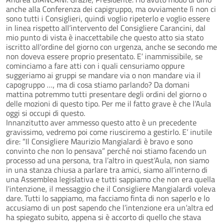
anche alla Conferenza dei capigruppo, ma ovviamente lì non ci
sono tutti i Consiglieri, quindi voglio ripeterlo e voglio essere
in linea rispetto all’intervento del Consigliere Carancini, dal
mio punto di vista è inaccettabile che questo atto sia stato
iscritto all'ordine del giorno con urgenza, anche se secondo me
non doveva essere proprio presentato. E’ inammissibile, se
cominciamo a fare atti con i quali censuriamo oppure
suggeriamo ai gruppi se mandare via o non mandare via il
capogruppo …, ma di cosa stiamo parlando? Da domani
mattina potremmo tutti presentare degli ordini del giorno o
delle mozioni di questo tipo. Per me il fatto grave è che l’Aula
oggi si occupi di questo.
Innanzitutto aver ammesso questo atto è un precedente
gravissimo, vedremo poi come riusciremo a gestirlo. E’ inutile
dire: “Il Consigliere Maurizio Mangialardi è bravo e sono
convinto che non lo pensava” perché noi stiamo facendo un
processo ad una persona, tra l’altro in quest’Aula, non siamo
in una stanza chiusa a parlare tra amici, siamo all’interno di
una Assemblea legislativa e tutti sappiamo che non era quella
l'intenzione, il messaggio che il Consigliere Mangialardi voleva
dare. Tutti lo sappiamo, ma facciamo finta di non saperlo e lo
accusiamo di un post sapendo che l’intenzione era un’altra ed
ha spiegato subito, appena si è accorto di quello che stava