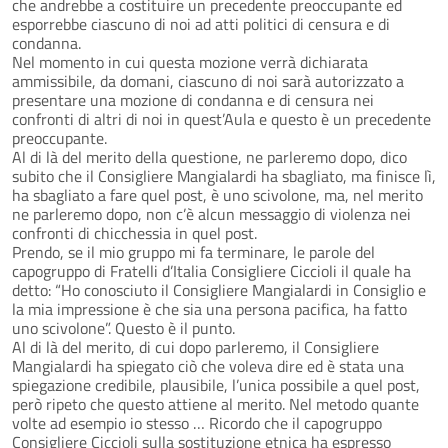
che andrebbe a costituire un precedente preoccupante ed
esporrebbe ciascuno di noi ad atti politici di censura e di
condanna.
Nel momento in cui questa mozione verrà dichiarata
ammissibile, da domani, ciascuno di noi sarà autorizzato a
presentare una mozione di condanna e di censura nei
confronti di altri di noi in quest’Aula e questo è un precedente
preoccupante.
Al di là del merito della questione, ne parleremo dopo, dico
subito che il Consigliere Mangialardi ha sbagliato, ma finisce lì,
ha sbagliato a fare quel post, è uno scivolone, ma, nel merito
ne parleremo dopo, non c’è alcun messaggio di violenza nei
confronti di chicchessia in quel post.
Prendo, se il mio gruppo mi fa terminare, le parole del
capogruppo di Fratelli d’Italia Consigliere Ciccioli il quale ha
detto: “Ho conosciuto il Consigliere Mangialardi in Consiglio e
la mia impressione è che sia una persona pacifica, ha fatto
uno scivolone”. Questo è il punto.
Al di là del merito, di cui dopo parleremo, il Consigliere
Mangialardi ha spiegato ciò che voleva dire ed è stata una
spiegazione credibile, plausibile, l’unica possibile a quel post,
però ripeto che questo attiene al merito. Nel metodo quante
volte ad esempio io stesso … Ricordo che il capogruppo
Consigliere Ciccioli sulla sostituzione etnica ha espresso