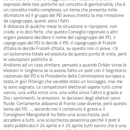
espresso delle tesi politiche sul concetto di genitorialità, che è
un concetto molto complesso, un tema che presenta mille
sfumature ed il gruppo del PD aveva chiesto la mia rimozione
da capogruppo, questi sono i fatti.
A distanza di qualche mese la situazione si ripropone, non
credo, e lo dico forte, che questo Consiglio regionale o altri
organi possano decidere il nome del capogruppo del PD, il
capogruppo del PD lo decide il PD, il capogruppo di Fratelli
d’Italia lo decide Fratelli d’Italia, su questo non ci piove, c'è
un'autonomia totale ed assoluta da questo punto di vista, però
le valutazioni politiche sì.
Andiamo ad un caso similare, pensate a quando Orbàn vinse le
elezioni in Ungheria se io avessi fatto un post con il Segretario
nazionale del PD e la Presidente della Commissione europea a
testa in giù! Ritengo che sarebbe stato un linciaggio, mai me
lo sono sognato. Le competizioni elettorali sapete tutti come
vanno, una volta vince uno, una volta vince l’altro e grazie a
Dio i sentimenti, le emozioni, le decisioni degli elettori sono
fluide. Certamente abbiamo di fronte cose diverse, però questo
tema del PD …, secondo me il contenuto è grave e il
Consigliere Mangialardi ha fatto una sciocchezza, può
accadere a tutti, una sciocchezza pesantina perché il post è
stato pubblicato il 24 aprile e il 25 aprile tutti sanno che è una