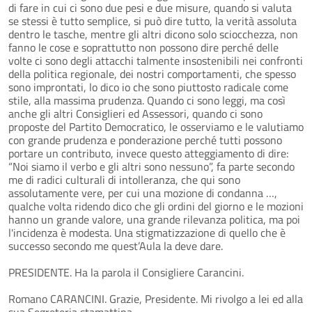
di fare in cui ci sono due pesi e due misure, quando si valuta
se stessi è tutto semplice, si può dire tutto, la verità assoluta
dentro le tasche, mentre gli altri dicono solo sciocchezza, non
fanno le cose e soprattutto non possono dire perché delle
volte ci sono degli attacchi talmente insostenibili nei confronti
della politica regionale, dei nostri comportamenti, che spesso
sono improntati, lo dico io che sono piuttosto radicale come
stile, alla massima prudenza. Quando ci sono leggi, ma così
anche gli altri Consiglieri ed Assessori, quando ci sono
proposte del Partito Democratico, le osserviamo e le valutiamo
con grande prudenza e ponderazione perché tutti possono
portare un contributo, invece questo atteggiamento di dire:
“Noi siamo il verbo e gli altri sono nessuno”, fa parte secondo
me di radici culturali di intolleranza, che qui sono
assolutamente vere, per cui una mozione di condanna …,
qualche volta ridendo dico che gli ordini del giorno e le mozioni
hanno un grande valore, una grande rilevanza politica, ma poi
l'incidenza è modesta. Una stigmatizzazione di quello che è
successo secondo me quest’Aula la deve dare.
PRESIDENTE. Ha la parola il Consigliere Carancini.
Romano CARANCINI. Grazie, Presidente. Mi rivolgo a lei ed alla
sua Segreteria stamattina.