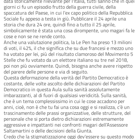
data storicamente rilevante per l'Italia, tutti sanno che in quei
giorni ci fu un episodio frutto della guerra civile, della
spaccatura del Paese, in cui l’ex capo politico della Repubblica
Sociale fu appeso a testa in giù. Pubblicare il 24 aprile una
storia che dura 24 ore, quindi fino a tutto il 25 aprile,
simbolicamente è stata una cosa dirompente, uno magari fa le
cose e non se ne rende conto.
Anche una valutazione politica, la Le Pen ha preso 13 milioni
di voti, il 42%, il che significa che su due francesi e mezzo uno
ha votato per lei, più del risultato clamoroso del Movimento 5
Stelle che fu votato da un elettore italiano su tre nel 2018,
poi non più ovviamente. Quindi, bisogna anche avere rispetto
del parere delle persone e via di seguito.
Questa deformazione della verità del Partito Democratico è
costante, delle volte ascolto delle dichiarazioni del Partito
Democratico in questa Aula sulla sanità assolutamente
imbarazzanti, al di fuori di qualsiasi veridicità. Sulla sanità,
che è un tema complessissimo in cui le cose accadono per
anni, cioè, non è che tu fai una cosa oggi e si realizza, c’è un
trascinamento delle prassi organizzative, delle strutture, del
personale che si porta dietro dichiarazioni estremamente
aggressive e impattanti nei confronti magari dell’Assessore
Saltamartini o delle decisioni della Giunta.
Credo che la stigmatizzazione oggi dev'essere su questo modo