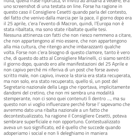
nulla, quella frase riportata, vi invito ad andarla a vedere, era
uno screenshot di una testata on line. Forse ha ragione in
questo caso il Consigliere Cesetti quando parla del contesto,
del fatto che venivo dalla marcia per la pace, il giorno dopo era
il 25 aprile, c’era l’evento di Macron, quindi, l’Europa non è
stata ribaltata, ma sono state ribaltate quelle tesi.
Nessuna attinenza con fatti che non riesco nemmeno a citare,
che non appartengono al mio essere, che non appartengono
alla mia cultura, che ritengo anche imbarazzanti qualche
volta. Forse non c’era bisogno di questo clamore, tanto è vero
che, di questo do atto al Consigliere Marinelli, ci siamo sentiti
il giorno dopo, quando ero alle manifestazioni del 25 Aprile e
non capivo perché mi riferiva di un post che forse avevo
scritto male, non capivo, invece la storia era stata recuperata,
ma non solo, era stato recuperato, quello sì, un post del
Segretario nazionale della Lega che riportava, implicitamente
dandomi del cretino, che non mi sembra una modalità
stemperante, non ci sono quei contenuti lì dentro …, ma su
questo non vi voglio influenzare perché forse l’ sapevamo che
avremmo dato una ribalta nazionale a un fatto che
decontestualizzato, ha ragione il Consigliere Cesetti, poteva
sembrare superficiale e non opportuno. Contestualizzato
aveva un suo significato, ed è quello che succede quando
adoperiamo i social e non li deleghiamo in maniera