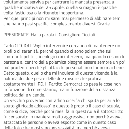
volutamente serviva per centrare la mancata presenza a
qualche iniziativa del 25 Aprile, quella sì magari è qualche
volta fastidiosa o la ritenete inopportuna.
Per quei principi non mi sarei mai permesso di abbinare temi
che hanno pesi specifici completamente diversi. Grazie.
PRESIDENTE. Ha la parola il Consigliere Ciccioli.
Carlo CICCIOLI. Voglio intervenire cercando di mantenere un
profilo di serenità, perché quando ci sono polemiche sui
contenuti politici, ideologici mi infervero, ma quando ci sono le
persone al centro della polemica bisogna essere sempre un po'
più prudenti perché gli attacchi personali non fanno mai bene.
Detto questo, quello che mi inquieta di questa vicenda è la
politica dei due pesi e delle due misure che pratica
costantemente il PD. Il Partito Democratico pesa le cose non
in funzione di come stanno, ma in funzione della distanza
politica dalle vicende.
Un vecchio proverbio contadino dice: “a chi sputa per aria lo
sputo gli ricade addosso” e questo è proprio il caso di scuola,
come si dice, perché pochi mesi fa in quest'Aula il sottoscritto
fu censurato in maniera molto aggressiva, non perché aveva
attaccato le persone o aveva esposto come in questo caso
delle foto che mostrano aggressività, ma perché aveva