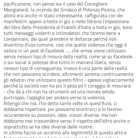
pacificazione, non penso sia il caso del Consigliere
Mangialardi, la vicenda del Sindaco di Potenza Picena, che
allora era anche in stato interessante, raffigurata con dei
manifestini appesi a testa in giù o nelle librerie l’esposizione
del libro della Presidente di Fratelli d’Italia a testa in giù, sono
tutti messaggi violenti e intimidatori che faremo bene a
condannare, dai quali prendere le distanze perché non
diventino d'uso comune, così che quella violenza che oggi è
veloce in un post di Facebook …, che ormai viene utilizzato
senza nessun tipo di misura della realtà, come se su Facebook
o sui social si potesse dire tutto in maniera libera, senza
nessun tipo di conseguenza, invece è una parte della realtà
che non possiamo scindere, altrimenti avremo continuamente
gli odiatori che utilizzano questo filtro - spesso vigliaccamente
perché la società non ha più il peso ed il coraggio di misurarsi
- che dà a chi non ha strumenti ed una morale solida,
purtroppo, l’appiglio per andare verso la violenza.
Ritengo che noi, l’ho detto tante volte in quest’Aula, ci
dobbiamo rispettare, poi possiamo scontrarci e lo faremo
sicuramente su posizioni, idee, visioni diverse, ma non
dobbiamo mai trascendere verso il rispetto dell'altro anche e
soprattutto se ha idee diverse dalle nostre.
In ultimo faccio un accenno alla legittimità di questo atto e