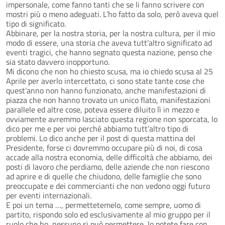
impersonale, come fanno tanti che se li fanno scrivere con
mostri più o meno adeguati. L’ho fatto da solo, però aveva quel
tipo di significato.
Abbinare, per la nostra storia, per la nostra cultura, per il mio
modo di essere, una storia che aveva tutt’altro significato ad
eventi tragici, che hanno segnato questa nazione, penso che
sia stato davvero inopportuno.
Mi dicono che non ho chiesto scusa, ma io chiedo scusa al 25
Aprile per averlo intercettato, ci sono state tante cose che
quest’anno non hanno funzionato, anche manifestazioni di
piazza che non hanno trovato un unico flato, manifestazioni
parallele ed altre cose, poteva essere diluito lì in mezzo e
ovviamente avremmo lasciato questa regione non sporcata, lo
dico per me e per voi perché abbiamo tutt’altro tipo di
problemi. Lo dico anche per il post di questa mattina del
Presidente, forse ci dovremmo occupare più di noi, di cosa
accade alla nostra economia, delle difficoltà che abbiamo, dei
posti di lavoro che perdiamo, delle aziende che non riescono
ad aprire e di quelle che chiudono, delle famiglie che sono
preoccupate e dei commercianti che non vedono oggi futuro
per eventi internazionali.
E poi un tema …, permettetemelo, come sempre, uomo di
partito, rispondo solo ed esclusivamente al mio gruppo per il
ruolo che ho, nessuno si può permettere, lo potete fare con