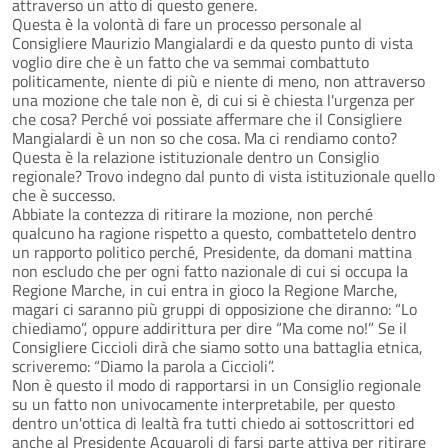
attraverso un atto di questo genere.
Questa è la volontà di fare un processo personale al
Consigliere Maurizio Mangialardi e da questo punto di vista
voglio dire che è un fatto che va semmai combattuto
politicamente, niente di più e niente di meno, non attraverso
una mozione che tale non è, di cui si è chiesta l'urgenza per
che cosa? Perché voi possiate affermare che il Consigliere
Mangialardi è un non so che cosa. Ma ci rendiamo conto?
Questa è la relazione istituzionale dentro un Consiglio
regionale? Trovo indegno dal punto di vista istituzionale quello
che è successo.
Abbiate la contezza di ritirare la mozione, non perché
qualcuno ha ragione rispetto a questo, combattetelo dentro
un rapporto politico perché, Presidente, da domani mattina
non escludo che per ogni fatto nazionale di cui si occupa la
Regione Marche, in cui entra in gioco la Regione Marche,
magari ci saranno più gruppi di opposizione che diranno: “Lo
chiediamo”, oppure addirittura per dire “Ma come no!” Se il
Consigliere Ciccioli dirà che siamo sotto una battaglia etnica,
scriveremo: “Diamo la parola a Ciccioli”.
Non è questo il modo di rapportarsi in un Consiglio regionale
su un fatto non univocamente interpretabile, per questo
dentro un'ottica di lealtà fra tutti chiedo ai sottoscrittori ed
anche al Presidente Acquaroli di farsi parte attiva per ritirare