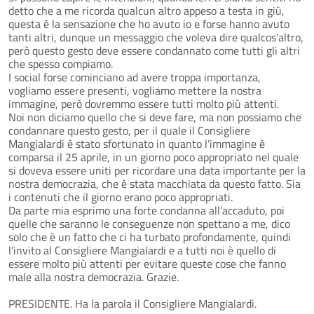
detto che a me ricorda qualcun altro appeso a testa in giù,
questa è la sensazione che ho avuto io e forse hanno avuto
tanti altri, dunque un messaggio che voleva dire qualcos’altro,
però questo gesto deve essere condannato come tutti gli altri
che spesso compiamo.
I social forse cominciano ad avere troppa importanza,
vogliamo essere presenti, vogliamo mettere la nostra
immagine, però dovremmo essere tutti molto più attenti.
Noi non diciamo quello che si deve fare, ma non possiamo che
condannare questo gesto, per il quale il Consigliere
Mangialardi è stato sfortunato in quanto l’immagine è
comparsa il 25 aprile, in un giorno poco appropriato nel quale
si doveva essere uniti per ricordare una data importante per la
nostra democrazia, che è stata macchiata da questo fatto. Sia
i contenuti che il giorno erano poco appropriati.
Da parte mia esprimo una forte condanna all’accaduto, poi
quelle che saranno le conseguenze non spettano a me, dico
solo che è un fatto che ci ha turbato profondamente, quindi
l’invito al Consigliere Mangialardi e a tutti noi è quello di
essere molto più attenti per evitare queste cose che fanno
male alla nostra democrazia. Grazie.
PRESIDENTE. Ha la parola il Consigliere Mangialardi.