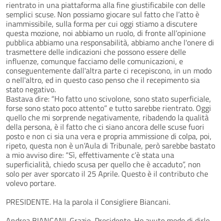
rientrato in una piattaforma alla fine giustificabile con delle
semplici scuse. Non possiamo giocare sul fatto che l’atto è
inammissibile, sulla forma per cui oggi stiamo a discutere
questa mozione, noi abbiamo un ruolo, di fronte all’opinione
pubblica abbiamo una responsabilità, abbiamo anche l'onere di
trasmettere delle indicazioni che possono essere delle
influenze, comunque facciamo delle comunicazioni, e
conseguentemente dall'altra parte ci recepiscono, in un modo
o nell'altro, ed in questo caso penso che il recepimento sia
stato negativo.
Bastava dire: “Ho fatto uno scivolone, sono stato superficiale,
forse sono stato poco attento” e tutto sarebbe rientrato. Oggi
quello che mi sorprende negativamente, ribadendo la qualità
della persona, è il fatto che ci siano ancora delle scuse fuori
posto e non ci sia una vera e propria ammissione di colpa, poi,
ripeto, questa non è un’Aula di Tribunale, però sarebbe bastato
a mio avviso dire: “Sì, effettivamente c’è stata una
superficialità, chiedo scusa per quello che è accaduto”, non
solo per aver sporcato il 25 Aprile. Questo è il contributo che
volevo portare.
PRESIDENTE. Ha la parola il Consigliere Biancani.
Andrea BIANCANI. Grazie, Presidente. Ho avuto modo di dirlo