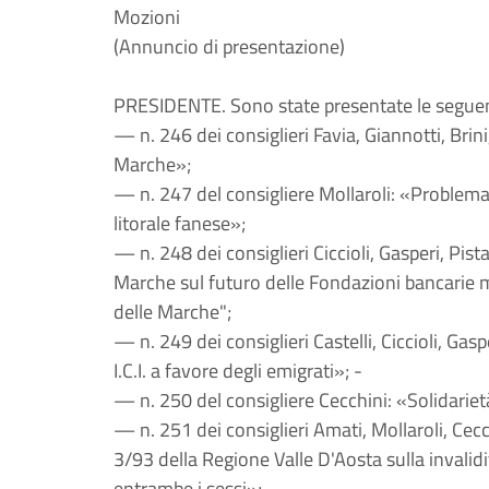
Mozioni
(Annuncio di presentazione)
PRESIDENTE. Sono state presentate le seguen
— n. 246 dei consiglieri Favia, Giannotti, Brin
Marche»;
— n. 247 del consigliere Mollaroli: «Problema 
litorale fanese»;
— n. 248 dei consiglieri Ciccioli, Gasperi, Pi
Marche sul futuro delle Fondazioni bancarie m
delle Marche";
— n. 249 dei consiglieri Castelli, Ciccioli, Ga
I.C.I. a favore degli emigrati»; -
— n. 250 del consigliere Cecchini: «Solidarietà
— n. 251 dei consiglieri Amati, Mollaroli, Cecc
3/93 della Regione Valle D'Aosta sulla invalidi
entrambe i sessi»;