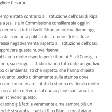
igliere Cesaroni.
mpre stato contrario all'istituzione dell'oasi di Ripa
le a Jesi, sia in Commissione consiliare sia oggi in
 coerenza a tutti i livelli. Stranamente vediamo oggi
sa dalla volontà politica del Comune di Jesi dove
essa negativamente rispetto all'istituzione dell'oasi,
 approvare questa nuova riserva.
iamo molto rispetto per i cittadini. Sia il Consiglio
torio, sia i singoli cittadini hanno tutti dato un giudizio
uppo di ambientalisti che rispetto, che hanno chiesto
so quanto uscito ultimamente sulla stampa dove
o come un mercato. Infatti la stampa evidenzia molto
o in cambio del voto sul nuovo piano sanitario. La
ieri scrivono questo.
di sono già fatti e veramente a me sembra più un
rché si scambia l'oasi di Ripa Bianca con il piano