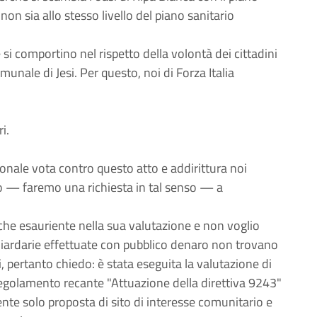
non sia allo stesso livello del piano sanitario
si comportino nel rispetto della volontà dei cittadini
omunale di Jesi. Per questo, noi di Forza Italia
i.
nale vota contro questo atto e addirittura noi
to — faremo una richiesta in tal senso — a
ù che esauriente nella sua valutazione e non voglio
iliardarie effettuate con pubblico denaro non trovano
i, pertanto chiedo: è stata eseguita la valutazione di
 regolamento recante "Attuazione della direttiva 9243"
nte solo proposta di sito di interesse comunitario e