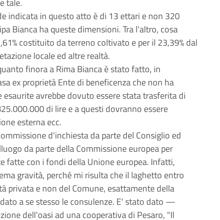
 tale.
de indicata in questo atto è di 13 ettari e non 320
Ripa Bianca ha queste dimensioni. Tra l'altro, cosa
2,61% costituito da terreno coltivato e per il 23,39% dal
etazione locale ed altre realtà.
uanto finora a Rima Bianca è stato fatto, in
 casa ex proprietà Ente di beneficenza che non ha
te esaurite avrebbe dovuto essere stata trasferita di
25.000.000 di lire e a questi dovranno essere
one esterna ecc.
Commissione d'inchiesta da parte del Consiglio ed
lluogo da parte della Commissione europea per
e fatte con i fondi della Unione europea. Infatti,
rema gravità, perché mi risulta che il laghetto entro
rietà privata e non del Comune, esattamente della
a dato a se stesso le consulenze. E' stato dato —
zione dell'oasi ad una cooperativa di Pesaro, "Il