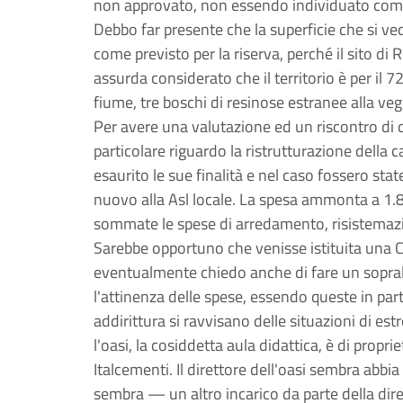
non approvato, non essendo individuato come
Debbo far presente che la superficie che si ve
come previsto per la riserva, perché il sito di 
assurda considerato che il territorio è per il 7
fiume, tre boschi di resinose estranee alla veg
Per avere una valutazione ed un riscontro di q
particolare riguardo la ristrutturazione della
esaurito le sue finalità e nel caso fossero sta
nuovo alla Asl locale. La spesa ammonta a 1.8
sommate le spese di arredamento, risistemazi
Sarebbe opportuno che venisse istituita una 
eventualmente chiedo anche di fare un sopra
l'attinenza delle spese, essendo queste in part
addirittura si ravvisano delle situazioni di est
l'oasi, la cosiddetta aula didattica, è di prop
Italcementi. Il direttore dell'oasi sembra abbi
sembra — un altro incarico da parte della dire