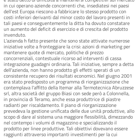
in cui operano aziende concorrenti che, insediatesi nei paesi
dell'est Europa riescono a fabbricare lo stesso prodotto con
costi inferiori derivanti dal minor costo del lavoro presenti in
tali paesi e conseguentemente la ditta ha dovuto constatare
un aumento del deficit di esercizio e di crescita del prodotto
invenduto.
L'azienda h fatto presente che sono state attivate numerose
iniziative volte a fronteggiare la crisi: azioni di marketing per
mantenere quote di mercato, politiche di prezzo
concorrenziali, contestuale ricorso ad interventi di cassa
integrazione guadagni ordinaria. Tali iniziative, sempre a detta
dell'azienda, non hanno prodotto gli effetti sperati di un
consistente recupero dei risultati economici. Nel giugno 2001
era stato predisposto un programma di riorganizzazione che
contemplava l'affitto della Itemar alla Termotecnica Abruzzese
srl, altra società del gruppo Biasi con sede però a Colonnella,
in provincia di Teramo, anche essa produttrice di piastre
radianti per riscaldamento. Il piano di riorganizzazione
prevedeva la gestione unificata delle due unità produttive, allo
scopo di dare al sistema una maggiore flessibilità, dimezzando
nel contempo i volumi di magazzino e specializzando il
prodotto per linee produttive. Tali obiettivi dovevano essere
raggiunti attraverso importanti investimenti per la cui