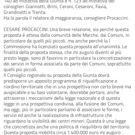
140 ad iniziativa della Giunta e n. 123 ad iniziativa dei
consiglieri Giannotti, Brini, Ceroni, Cesaroni, Favia,
Grandinetti e Trenta.
Ha la parola il relatore di maggioranza, consigliere Procaccini.
CESARE PROCACCINI. Una breve relazione, sia perché questa
proposta è attesa dalla comunità delle Marche, dai Comuni, in
particolare da quelli più piccoli, ma anche perché la I
Commissione ha licenziato questa proposta all'unanimità. Le
finalità della proposta stessa, che mi auguro diventi al più
presto legge, sono di favorire in particolare la concretizzazione
dei servizi in forma associata da parte dei Comuni, soprattutto
quelli più piccoli.
Il Consiglio regionale su proposta della Giunta dovrà
predisporre un apposito programma di riqualificazione e
riordino territoriale che in una prospettiva non certo breve ma
auspicabile e su basi volontarie, dovrebbe portare, anche
attraverso i meccanismi della legge nazionale e di questa
legge in una prospettiva condivisa, alla fusione dei Comuni,
ma oggi, più in particolare parliamo di associare le forme, i
servizi ed anche la realizzazione di infrastrutture che
riguardano la vivibilità dei centri minori. Questa è una legge
che concretizza anche una politica di riequilibrio del territorio.
Questa proposta mobilita circa 1.400.000 euro mi auguro