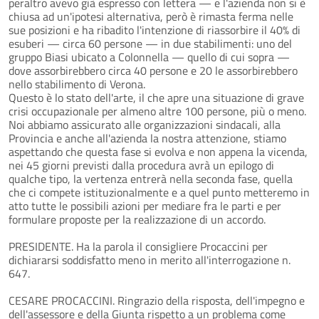
peraltro avevo già espresso con lettera — e l'azienda non si è
chiusa ad un'ipotesi alternativa, però è rimasta ferma nelle
sue posizioni e ha ribadito l'intenzione di riassorbire il 40% di
esuberi — circa 60 persone — in due stabilimenti: uno del
gruppo Biasi ubicato a Colonnella — quello di cui sopra —
dove assorbirebbero circa 40 persone e 20 le assorbirebbero
nello stabilimento di Verona.
Questo è lo stato dell'arte, il che apre una situazione di grave
crisi occupazionale per almeno altre 100 persone, più o meno.
Noi abbiamo assicurato alle organizzazioni sindacali, alla
Provincia e anche all'azienda la nostra attenzione, stiamo
aspettando che questa fase si evolva e non appena la vicenda,
nei 45 giorni previsti dalla procedura avrà un epilogo di
qualche tipo, la vertenza entrerà nella seconda fase, quella
che ci compete istituzionalmente e a quel punto metteremo in
atto tutte le possibili azioni per mediare fra le parti e per
formulare proposte per la realizzazione di un accordo.
PRESIDENTE. Ha la parola il consigliere Procaccini per
dichiararsi soddisfatto meno in merito all'interrogazione n.
647.
CESARE PROCACCINI. Ringrazio della risposta, dell'impegno e
dell'assessore e della Giunta rispetto a un problema come