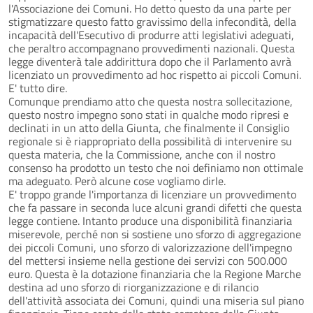
l'Associazione dei Comuni. Ho detto questo da una parte per
stigmatizzare questo fatto gravissimo della infecondità, della
incapacità dell'Esecutivo di produrre atti legislativi adeguati,
che peraltro accompagnano provvedimenti nazionali. Questa
legge diventerà tale addirittura dopo che il Parlamento avrà
licenziato un provvedimento ad hoc rispetto ai piccoli Comuni.
E' tutto dire.
Comunque prendiamo atto che questa nostra sollecitazione,
questo nostro impegno sono stati in qualche modo ripresi e
declinati in un atto della Giunta, che finalmente il Consiglio
regionale si è riappropriato della possibilità di intervenire su
questa materia, che la Commissione, anche con il nostro
consenso ha prodotto un testo che noi definiamo non ottimale
ma adeguato. Però alcune cose vogliamo dirle.
E' troppo grande l'importanza di licenziare un provvedimento
che fa passare in seconda luce alcuni grandi difetti che questa
legge contiene. Intanto produce una disponibilità finanziaria
miserevole, perché non si sostiene uno sforzo di aggregazione
dei piccoli Comuni, uno sforzo di valorizzazione dell'impegno
del mettersi insieme nella gestione dei servizi con 500.000
euro. Questa è la dotazione finanziaria che la Regione Marche
destina ad uno sforzo di riorganizzazione e di rilancio
dell'attività associata dei Comuni, quindi una miseria sul piano