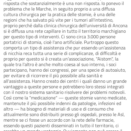
risposta che sostanzialmente è una non risposta. Io ponevo il
problema che le Marche, in seguito proprio a una diffusa
cultura chirurgica per la pratica delle stomie, è una delle
regioni che ha salvato più vite per i tumori all'intestino,
proprio perché dalla clinica chirurgica dell'università di Ancona
si è diffusa una rete capillare in tutto il territorio marchigiano
per questo tipo di interventi. Ci sono circa 3.000 persone
portatrici di stomia, cioè l'ano artificiale. Purtroppo questo
comporta un tipo di assistenza che pur essendo un'assistenza
di nicchia reca tutta una serie di complicanze, di difficoltà e
proprio per questo si è creata un'associazione, "Aistom", la
quale tra l'altro è anche molto coesa al suo interno, i soci
partecipano, hanno dei congressi, per una specie di autoaiuto,
per evitare di ricorrere il più possibile alla sanità e
all'assistenza. Hanno creato dei centri i quali danno un grande
vantaggio a queste persone e potrebbero loro stessi integrati
con il nostro sistema sanitario risolvere dei problemi notevoli.
Così come la "medicazione" — queste stomie vanno medicate,
mantenute il più possibile indenni da patologie, infezioni ed
altro — ha bisogno di materiali di uso e di consumo che
attualmente sono distribuiti presso gli ospedali, presso le Asl,
mentre se ci fosse un accordo con la rete delle farmacie,
essendo questi pazienti disseminati in tutto il territorio, ci
sarebbe un grande vantaggio. Ovviamente non può essere il