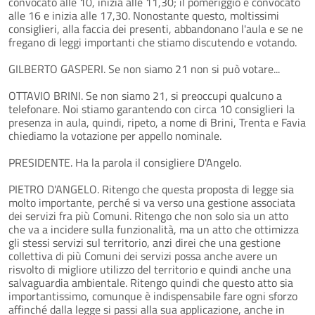
convocato alle 10, inizia alle 11,30; il pomeriggio è convocato
alle 16 e inizia alle 17,30. Nonostante questo, moltissimi
consiglieri, alla faccia dei presenti, abbandonano l'aula e se ne
fregano di leggi importanti che stiamo discutendo e votando.
GILBERTO GASPERI. Se non siamo 21 non si può votare...
OTTAVIO BRINI. Se non siamo 21, si preoccupi qualcuno a
telefonare. Noi stiamo garantendo con circa 10 consiglieri la
presenza in aula, quindi, ripeto, a nome di Brini, Trenta e Favia
chiediamo la votazione per appello nominale.
PRESIDENTE. Ha la parola il consigliere D'Angelo.
PIETRO D'ANGELO. Ritengo che questa proposta di legge sia
molto importante, perché si va verso una gestione associata
dei servizi fra più Comuni. Ritengo che non solo sia un atto
che va a incidere sulla funzionalità, ma un atto che ottimizza
gli stessi servizi sul territorio, anzi direi che una gestione
collettiva di più Comuni dei servizi possa anche avere un
risvolto di migliore utilizzo del territorio e quindi anche una
salvaguardia ambientale. Ritengo quindi che questo atto sia
importantissimo, comunque è indispensabile fare ogni sforzo
affinché dalla legge si passi alla sua applicazione, anche in