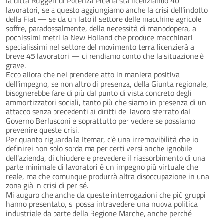
la ditta Ruggeri di Potenza Picena sta licenziando 40
lavoratori, se a questo aggiungiamo anche la crisi dell'indotto
della Fiat — se da un lato il settore delle macchine agricole
soffre, paradossalmente, della necessità di manodopera, a
pochissimi metri la New Holland che produce macchinari
specialissimi nel settore del movimento terra licenzierà a
breve 45 lavoratori — ci rendiamo conto che la situazione è
grave.
Ecco allora che nel prendere atto in maniera positiva
dell'impegno, se non altro di presenza, della Giunta regionale,
bisognerebbe fare di più dal punto di vista concreto degli
ammortizzatori sociali, tanto più che siamo in presenza di un
attacco senza precedenti ai diritti del lavoro sferrato dal
Governo Berlusconi e soprattutto per vedere se possiamo
prevenire queste crisi.
Per quanto riguarda la Itemar, c'è una irremovibilità che io
definirei non solo sorda ma per certi versi anche ignobile
dell'azienda, di chiudere e prevedere il riassorbimento di una
parte minimale di lavoratori è un impegno più virtuale che
reale, ma che comunque produrrà altra disoccupazione in una
zona già in crisi di per sé.
Mi auguro che anche da queste interrogazioni che più gruppi
hanno presentato, si possa intravedere una nuova politica
industriale da parte della Regione Marche, anche perché