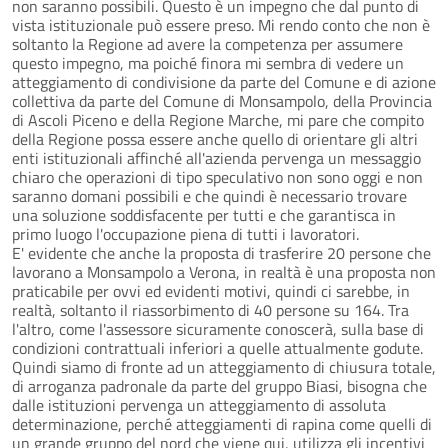
non saranno possibili. Questo è un impegno che dal punto di
vista istituzionale può essere preso. Mi rendo conto che non è
soltanto la Regione ad avere la competenza per assumere
questo impegno, ma poiché finora mi sembra di vedere un
atteggiamento di condivisione da parte del Comune e di azione
collettiva da parte del Comune di Monsampolo, della Provincia
di Ascoli Piceno e della Regione Marche, mi pare che compito
della Regione possa essere anche quello di orientare gli altri
enti istituzionali affinché all'azienda pervenga un messaggio
chiaro che operazioni di tipo speculativo non sono oggi e non
saranno domani possibili e che quindi è necessario trovare
una soluzione soddisfacente per tutti e che garantisca in
primo luogo l'occupazione piena di tutti i lavoratori.
E' evidente che anche la proposta di trasferire 20 persone che
lavorano a Monsampolo a Verona, in realtà è una proposta non
praticabile per ovvi ed evidenti motivi, quindi ci sarebbe, in
realtà, soltanto il riassorbimento di 40 persone su 164. Tra
l'altro, come l'assessore sicuramente conoscerà, sulla base di
condizioni contrattuali inferiori a quelle attualmente godute.
Quindi siamo di fronte ad un atteggiamento di chiusura totale,
di arroganza padronale da parte del gruppo Biasi, bisogna che
dalle istituzioni pervenga un atteggiamento di assoluta
determinazione, perché atteggiamenti di rapina come quelli di
un grande gruppo del nord che viene qui, utilizza gli incentivi