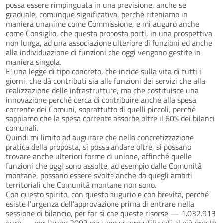
possa essere rimpinguata in una previsione, anche se
graduale, comunque significativa, perché riteniamo in
maniera unanime come Commissione, e mi auguro anche
come Consiglio, che questa proposta porti, in una prospettiva
non lunga, ad una associazione ulteriore di funzioni ed anche
alla individuazione di funzioni che oggi vengono gestite in
maniera singola.
E' una legge di tipo concreto, che incide sulla vita di tutti i
giorni, che dà contributi sia alle funzioni dei servizi che alla
realizzazione delle infrastrutture, ma che costituisce una
innovazione perché cerca di contribuire anche alla spesa
corrente dei Comuni, soprattutto di quelli piccoli, perché
sappiamo che la spesa corrente assorbe oltre il 60% dei bilanci
comunali.
Quindi mi limito ad augurare che nella concretizzazione
pratica della proposta, si possa andare oltre, si possano
trovare anche ulteriori forme di unione, affinché quelle
funzioni che oggi sono assolte, ad esempio dalle Comunità
montane, possano essere svolte anche da quegli ambiti
territoriali che Comunità montane non sono.
Con questo spirito, con questo augurio e con brevità, perché
esiste l'urgenza dell'approvazione prima di entrare nella
sessione di bilancio, per far sì che queste risorse — 1.032.913
euro — per l'anno 2003 possano essere utilizzati al più presto