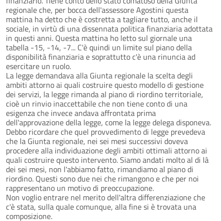
finanziario. Tiene conto dello stato comatoso della Giunta
regionale che, per bocca dell'assessore Agostini questa
mattina ha detto che è costretta a tagliare tutto, anche il
sociale, in virtù di una dissennata politica finanziaria adottata
in questi anni. Questa mattina ho letto sul giornale una
tabella -15, -14, -7... C'è quindi un limite sul piano della
disponibilità finanziaria e soprattutto c'è una rinuncia ad
esercitare un ruolo.
La legge demandava alla Giunta regionale la scelta degli
ambiti attorno ai quali costruire questo modello di gestione
dei servizi, la legge rimanda al piano di riordino territoriale,
cioè un rinvio inaccettabile che non tiene conto di una
esigenza che invece andava affrontata prima
dell'approvazione della legge, come la legge delega disponeva.
Debbo ricordare che quel provvedimento di legge prevedeva
che la Giunta regionale, nei sei mesi successivi doveva
procedere alla individuazione degli ambiti ottimali attorno ai
quali costruire questo intervento. Siamo andati molto al di là
dei sei mesi, non l'abbiamo fatto, rimandiamo al piano di
riordino. Questi sono due nei che rimangono e che per noi
rappresentano un motivo di preoccupazione.
Non voglio entrare nel merito dell'altra differenziazione che
c'è stata, sulla quale comunque, alla fine si è trovata una
composizione.