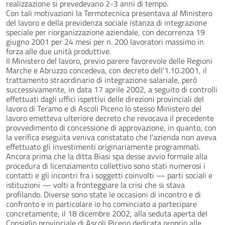
realizzazione si prevedevano 2-3 anni di tempo.
Con tali motivazioni la Termotecnica presentava al Ministero
del lavoro e della previdenza sociale istanza di integrazione
speciale per riorganizzazione aziendale, con decorrenza 19
giugno 2001 per 24 mesi per n. 200 lavoratori massimo in
forza alle due unità produttive.
Il Ministero del lavoro, previo parere favorevole delle Regioni
Marche e Abruzzo concedeva, con decreto dell'1.10.2001, il
trattamento straordinario di integrazione salariale, però
successivamente, in data 17 aprile 2002, a seguito di controlli
effettuati dagli uffici ispettivi delle direzioni provinciali del
lavoro di Teramo e di Ascoli Piceno lo stesso Ministero del
lavoro emetteva ulteriore decreto che revocava il precedente
provvedimento di concessione di approvazione, in quanto, con
la verifica eseguita veniva constatato che l'azienda non aveva
effettuato gli investimenti originariamente programmati.
Ancora prima che la ditta Biasi spa desse avvio formale alla
procedura di licenziamento collettivo sono stati numerosi i
contatti e gli incontri fra i soggetti coinvolti — parti sociali e
istituzioni — volti a fronteggiare la crisi che si stava
profilando. Diverse sono state le occasioni di incontro e di
confronto e in particolare io ho cominciato a partecipare
concretamente, il 18 dicembre 2002, alla seduta aperta del
Consiglio provinciale di Ascoli Piceno dedicata proprio alle