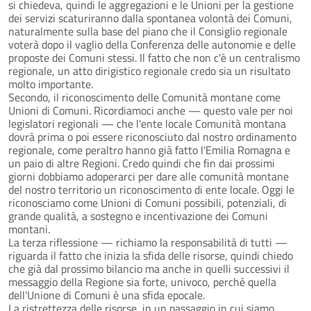
si chiedeva, quindi le aggregazioni e le Unioni per la gestione
dei servizi scaturiranno dalla spontanea volontà dei Comuni,
naturalmente sulla base del piano che il Consiglio regionale
voterà dopo il vaglio della Conferenza delle autonomie e delle
proposte dei Comuni stessi. Il fatto che non c'è un centralismo
regionale, un atto dirigistico regionale credo sia un risultato
molto importante.
Secondo, il riconoscimento delle Comunità montane come
Unioni di Comuni. Ricordiamoci anche — questo vale per noi
legislatori regionali — che l'ente locale Comunità montana
dovrà prima o poi essere riconosciuto dal nostro ordinamento
regionale, come peraltro hanno già fatto l'Emilia Romagna e
un paio di altre Regioni. Credo quindi che fin dai prossimi
giorni dobbiamo adoperarci per dare alle comunità montane
del nostro territorio un riconoscimento di ente locale. Oggi le
riconosciamo come Unioni di Comuni possibili, potenziali, di
grande qualità, a sostegno e incentivazione dei Comuni
montani.
La terza riflessione — richiamo la responsabilità di tutti —
riguarda il fatto che inizia la sfida delle risorse, quindi chiedo
che già dal prossimo bilancio ma anche in quelli successivi il
messaggio della Regione sia forte, univoco, perché quella
dell'Unione di Comuni è una sfida epocale.
La ristrettezza delle risorse, in un passaggio in cui siamo