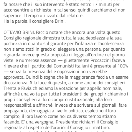
fa notare che il suo intervento è stato entro i 7 minuti per
acconsentire a richieste in tal senso, quindi cerchiamo di non
superare il tempo utilizzato dal relatore.
Ha la parola il consigliere Brini.
OTTAVIO BRINI. Faccio notare che ancora una volta questo
Consiglio regionale dimostra tutta la sua debolezza e la sua
pochezza in quanto sul garante per l'infanzia e l'adolescenza
non siamo stati in grado di eleggere una persona, per quanto
riguarda invece questa proposta di legge all'ordine del giorno,
viste le numerose assenze — giustamente Procaccini faceva
rilevare che il partito dei Comunisti italiani è presente al 100%
— senza la presenza delle opposizioni non verrebbe
approvata. Quindi bisogna che la maggioranza faccia un esame
di coscienza. Alla luce di questo, a nome anche dei consiglieri
Trenta e Favia chiediamo la votazione per appello nominale,
affinché una volta per tutte i presidenti dei gruppi richiamino i
propri consiglieri al loro compito istituzionale, alla loro
responsabilità e affinché, invece che scrivere sui giornali, fare
propaganda, demagogia a livello politico, espletino il loro
compito, il loro lavoro come noi da diverso tempo stiamo
facendo. E' una vergogna, Presidente: richiami il Consiglio
regionale al rispetto dell'orario: il Consiglio il mattino,