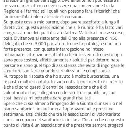
prezzo di mercato ma deve essere una convenzione tra la
Regione e i farmacisti i quali non possono fare i ricarichi che
fanno nell'abituale materiale di consumo.
Su queste cose a mio parere, dopo avere ascoltato a lungo il
direttivo di questa associazione che si è riunito e ha fatto vari
congressi, uno dei quali è stato fatto a Matelica il mese scorso,
poi a Civitanova al ristorante dell'Orso alla presenza di 150
delegati, che su 3.000 portatori di questa patologia sono una
forte presenza, con questa interrogazione ho inteso
richiamare l'attenzione sul fatto che interventi di questo tipo
sono poco costosi, effettivamente risolutivi per determinate
persone e sono quel tipo di assistenza che evita di ingorgare le
strutture sanitarie quando si realizzano le complicanze.
Purtroppo la risposta che ho avuto è molto burocratica, una
risposta molto scontata. Io sono entrato nel merito e il merito
è che ci sono questi 8 centri dell'associazione che è di
volontariato che, collegata con le strutture pubbliche, con
costi bassissimi potrebbe dare grandi risultati.
Spero che ci sia almeno l'impegno della Giunta di inserirlo nel
piano sanitario che andiamo ad approvare nelle prossime
settimane, anzi chiedo che tra le associazioni di volontariato
che si occupano del sanitario sia inclusa l'Aiston che da questo
punto di vista è un'associazione che presenta sempre progetti