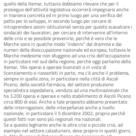
quello della Itemar, tuttavia dobbiamo rilevare che per il
prosieguo dell'attività legislativa occorrerà impegnarsi anche
in maniera concreta ed in primo luogo per una verifica del
patto per lo sviluppo, in secondo luogo per cercare di
intraprendere azioni istituzionali senza per questo scavalcare i
sindacati dei lavoratori, per cercare di intervenire all'interno
delle crisi e se possibile prevenirle, perché è vero che le
Marche sono in qualche modo "indenni" dal dramma e dai
numeri della disoccupazione nazionale ed europea, tuttavia le
Marche medesime non sfuggono ad una crisi dell'occupazione
in particolare nel sud della regione, perché oggi parliamo della
Itemar, 164 operai e operaie licenziati o in vista di
licenziamento e riassorbiti in parte, ma c'è anche il problema,
sempre in quella zona, in particolare nella città di Ascoli
Piceno, della società Farmàcia, del settore produzione
specialistica ospedaliera, venduta ad una multinazionale che
ha 3.200 operai e operaie e nello stabilimento di Ascoli Piceno
circa 800 di essi. Anche a tale proposito abbiamo presentato
delle interrogazioni, delle interpellanze anche a livello
nazionale, in particolare il 5 dicembre 2002, proprio perché
questi fatti non sono più regionali ma nazionali.
Se a questo leghiamo anche le altre crisi o piccole crisi, ad
esempio nel settore calzaturiero, dove proprio in questi giorni,