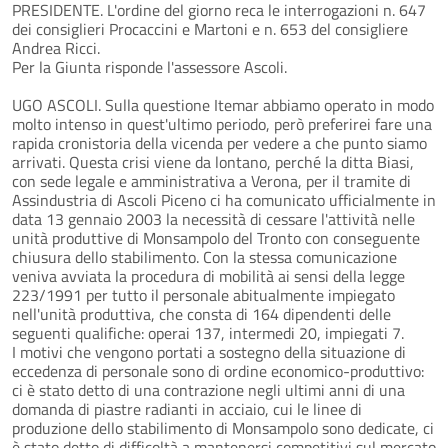
PRESIDENTE. L'ordine del giorno reca le interrogazioni n. 647
dei consiglieri Procaccini e Martoni e n. 653 del consigliere
Andrea Ricci.
Per la Giunta risponde l'assessore Ascoli.
UGO ASCOLI. Sulla questione Itemar abbiamo operato in modo
molto intenso in quest'ultimo periodo, però preferirei fare una
rapida cronistoria della vicenda per vedere a che punto siamo
arrivati. Questa crisi viene da lontano, perché la ditta Biasi,
con sede legale e amministrativa a Verona, per il tramite di
Assindustria di Ascoli Piceno ci ha comunicato ufficialmente in
data 13 gennaio 2003 la necessità di cessare l'attività nelle
unità produttive di Monsampolo del Tronto con conseguente
chiusura dello stabilimento. Con la stessa comunicazione
veniva avviata la procedura di mobilità ai sensi della legge
223/1991 per tutto il personale abitualmente impiegato
nell'unità produttiva, che consta di 164 dipendenti delle
seguenti qualifiche: operai 137, intermedi 20, impiegati 7.
I motivi che vengono portati a sostegno della situazione di
eccedenza di personale sono di ordine economico-produttivo:
ci è stato detto di una contrazione negli ultimi anni di una
domanda di piastre radianti in acciaio, cui le linee di
produzione dello stabilimento di Monsampolo sono dedicate, ci
è stato detto di difficoltà a mantenersi competitivi sul mercato