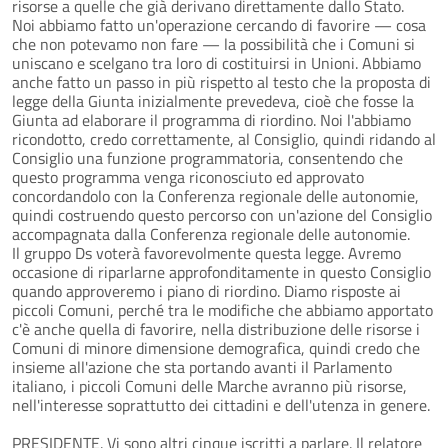
risorse a quelle che già derivano direttamente dallo Stato.
Noi abbiamo fatto un'operazione cercando di favorire — cosa
che non potevamo non fare — la possibilità che i Comuni si
uniscano e scelgano tra loro di costituirsi in Unioni. Abbiamo
anche fatto un passo in più rispetto al testo che la proposta di
legge della Giunta inizialmente prevedeva, cioè che fosse la
Giunta ad elaborare il programma di riordino. Noi l'abbiamo
ricondotto, credo correttamente, al Consiglio, quindi ridando al
Consiglio una funzione programmatoria, consentendo che
questo programma venga riconosciuto ed approvato
concordandolo con la Conferenza regionale delle autonomie,
quindi costruendo questo percorso con un'azione del Consiglio
accompagnata dalla Conferenza regionale delle autonomie.
Il gruppo Ds voterà favorevolmente questa legge. Avremo
occasione di riparlarne approfonditamente in questo Consiglio
quando approveremo i piano di riordino. Diamo risposte ai
piccoli Comuni, perché tra le modifiche che abbiamo apportato
c'è anche quella di favorire, nella distribuzione delle risorse i
Comuni di minore dimensione demografica, quindi credo che
insieme all'azione che sta portando avanti il Parlamento
italiano, i piccoli Comuni delle Marche avranno più risorse,
nell'interesse soprattutto dei cittadini e dell'utenza in genere.
PRESIDENTE. Vi sono altri cinque iscritti a parlare. Il relatore