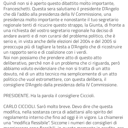
Quindi non si è aperto questo dibattito molto importante,
Franceschetti. Questa sera salutiamo il presidente D'Angelo
che dà l'addio alla presidenza della IV Commissione, una
presidenza molto importante e nonostante il tuo segretario
regionale tenti di ricucire questo strappo, la Giunta, di fronte a
una richiesta del vostro segretario regionale ha deciso di
andare avanti e di non curarsi del problema politico, che è
serio e, in vista anche delle elezioni del 2004 e del 2005 si
preoccupa più di tagliare la testa a D'Angelo che di ricostruire
un rapporto serio e di coalizione con i verdi.
Noi non possiamo che prendere atto di questo atto
deliberativo, perché non è un problema che ci riguarda, però
abbiamo voluto evidenziare che non si tratta di un atto
dovuto, né di un atto tecnico ma semplicemente di un atto
politico che vuol estromettere, con questa delibera, il
consigliere D'Angelo dalla presidenza della IV Commissione.
PRESIDENTE. Ha la parola il consigliere Ciccioli.
CARLO CICCIOLI. Sarò molto breve. Devo dire che questa
modifica, nella sostanza cerca di adattarsi allo spirito del
regolamento interno che fino ad oggi è in vigore. La chiamerei
una "modifica flessibile". Siccome i numeri dei consiglieri di
maggioranza sono flessibili, in questo momento in perdita, per