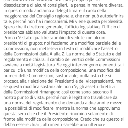
dissociazione di alcuni consiglieri, la pensa in maniera diversa.
In questo modo andiamo a delegittimare il ruolo della
maggioranza del Consiglio regionale, che non può autodefinirsi
tale, perché non ha i meccanismi. Mi viene questa perplessità.
Spero che il direttore generale, l'ufficio legislativo, l'Ufficio di
presidenza abbiano valutato l'impatto di questa cosa.
Prima c'è stato qualche scambio di vedute con alcuni
presidenti di gruppo: noi facciamo una modifica parziale delle
Commissioni, non mettetevi in testa di modificare l'assetto
delle Commissioni dalla A alla Z. La norma dello Statuto e del
regolamento è chiara: il cambio dei vertici delle Commissioni
avviene a metà legislatura. Se oggi intervengono elementi tali
per cui c'è una modifica della composizione, una modifica dei
numeri delle Commissioni, sostanziale, nulla osta che si
proceda alla rielezione dei Presidenti e dei Vicepresidenti, ma
se questa modifica sostanziale non c'è, gli assetti direttivi
delle Commissioni rimangono così come sono, secondo il
nostro punto di vista, perché non è legittimo travalicare da
una norma del regolamento che demanda a due anni e mezzo
la possibilità di modificare, mentre la norma che approviamo
questa sera dice che il Presidente rinomina solamente di
fronte alla modifica della composizione. Credo che su questo si
debba essere chiari, altrimenti sarebbe una ulteriore