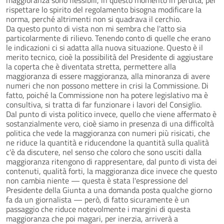
rispettare lo spirito del regolamento bisogna modificare la
norma, perché altrimenti non si quadrava il cerchio.
Da questo punto di vista non mi sembra che l'atto sia
particolarmente di rilievo. Tenendo conto di quelle che erano
le indicazioni ci si adatta alla nuova situazione. Questo è il
merito tecnico, cioè la possibilità del Presidente di aggiustare
la coperta che è diventata stretta, permettere alla
maggioranza di essere maggioranza, alla minoranza di avere
numeri che non possono mettere in crisi la Commissione. Di
fatto, poiché la Commissione non ha potere legislativo ma è
consultiva, si tratta di far funzionare i lavori del Consiglio.
Dal punto di vista politico invece, quello che viene affermato è
sostanzialmente vero, cioè siamo in presenza di una difficoltà
politica che vede la maggioranza con numeri più risicati, che
ne riduce la quantità e riducendone la quantità sulla qualità
c'è da discutere, nel senso che coloro che sono usciti dalla
maggioranza ritengono di rappresentare, dal punto di vista dei
contenuti, qualità forti, la maggioranza dice invece che questo
non cambia niente — questa è stata l'espressione del
Presidente della Giunta a una domanda posta qualche giorno
fa da un giornalista — però, di fatto sicuramente è un
passaggio che riduce notevolmente i margini di questa
maggioranza che poi magari, per inerzia, arriverà a