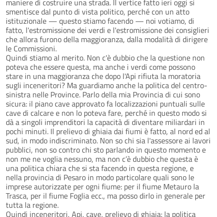
maniere di costruire una strada. Il vertice fatto ieri oggi si
smentisce dal punto di vista politico, perché con un atto
istituzionale — questo stiamo facendo — noi votiamo, di
fatto, l'estromissione dei verdi e l'estromissione dei consiglieri
che allora furono della maggioranza, dalla modalità di dirigere
le Commissioni.
Quindi stiamo al merito. Non c'è dubbio che la questione non
poteva che essere questa, ma anche i verdi come possono
stare in una maggioranza che dopo l'Api rifiuta la moratoria
sugli inceneritori? Ma guardiamo anche la politica del centro-
sinistra nelle Province. Parlo della mia Provincia di cui sono
sicura: il piano cave approvato fa localizzazioni puntuali sulle
cave di calcare e non lo poteva fare, perché in questo modo si
dà a singoli imprenditori la capacità di diventare miliardari in
pochi minuti. Il prelievo di ghiaia dai fiumi è fatto, al nord ed al
sud, in modo indiscriminato. Non so chi sia l'assessore ai lavori
pubblici, non so contro chi sto parlando in questo momento e
non me ne voglia nessuno, ma non c’è dubbio che questa è
una politica chiara che si sta facendo in questa regione, e
nella provincia di Pesaro in modo particolare quali sono le
imprese autorizzate per ogni fiume: per il fiume Metauro la
Trasca, per il fiume Foglia ecc., ma posso dirlo in generale per
tutta la regione.
Quindi inceneritori, Api, cave, prelievo di ghiaia: la politica