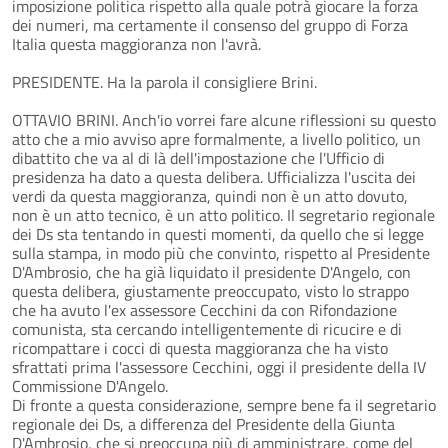
imposizione politica rispetto alla quale potrà giocare la forza
dei numeri, ma certamente il consenso del gruppo di Forza
Italia questa maggioranza non l'avrà.
PRESIDENTE. Ha la parola il consigliere Brini.
OTTAVIO BRINI. Anch'io vorrei fare alcune riflessioni su questo
atto che a mio avviso apre formalmente, a livello politico, un
dibattito che va al di là dell'impostazione che l'Ufficio di
presidenza ha dato a questa delibera. Ufficializza l'uscita dei
verdi da questa maggioranza, quindi non è un atto dovuto,
non è un atto tecnico, è un atto politico. Il segretario regionale
dei Ds sta tentando in questi momenti, da quello che si legge
sulla stampa, in modo più che convinto, rispetto al Presidente
D'Ambrosio, che ha già liquidato il presidente D'Angelo, con
questa delibera, giustamente preoccupato, visto lo strappo
che ha avuto l'ex assessore Cecchini da con Rifondazione
comunista, sta cercando intelligentemente di ricucire e di
ricompattare i cocci di questa maggioranza che ha visto
sfrattati prima l'assessore Cecchini, oggi il presidente della IV
Commissione D'Angelo.
Di fronte a questa considerazione, sempre bene fa il segretario
regionale dei Ds, a differenza del Presidente della Giunta
D'Ambrosio, che si preoccupa più di amministrare, come del