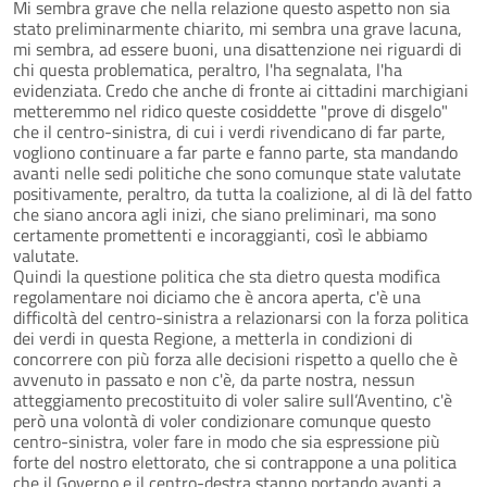
Mi sembra grave che nella relazione questo aspetto non sia
stato preliminarmente chiarito, mi sembra una grave lacuna,
mi sembra, ad essere buoni, una disattenzione nei riguardi di
chi questa problematica, peraltro, l'ha segnalata, l'ha
evidenziata. Credo che anche di fronte ai cittadini marchigiani
metteremmo nel ridico queste cosiddette "prove di disgelo"
che il centro-sinistra, di cui i verdi rivendicano di far parte,
vogliono continuare a far parte e fanno parte, sta mandando
avanti nelle sedi politiche che sono comunque state valutate
positivamente, peraltro, da tutta la coalizione, al di là del fatto
che siano ancora agli inizi, che siano preliminari, ma sono
certamente promettenti e incoraggianti, così le abbiamo
valutate.
Quindi la questione politica che sta dietro questa modifica
regolamentare noi diciamo che è ancora aperta, c'è una
difficoltà del centro-sinistra a relazionarsi con la forza politica
dei verdi in questa Regione, a metterla in condizioni di
concorrere con più forza alle decisioni rispetto a quello che è
avvenuto in passato e non c'è, da parte nostra, nessun
atteggiamento precostituito di voler salire sull’Aventino, c'è
però una volontà di voler condizionare comunque questo
centro-sinistra, voler fare in modo che sia espressione più
forte del nostro elettorato, che si contrappone a una politica
che il Governo e il centro-destra stanno portando avanti a