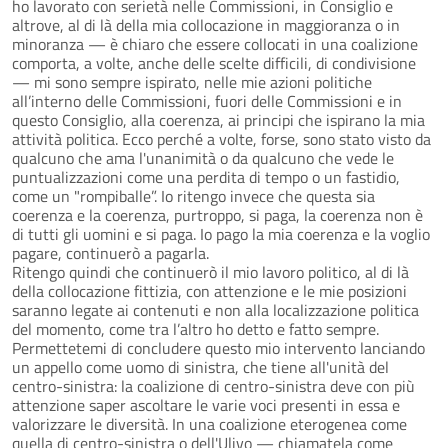
ho lavorato con serietà nelle Commissioni, in Consiglio e
altrove, al di là della mia collocazione in maggioranza o in
minoranza — è chiaro che essere collocati in una coalizione
comporta, a volte, anche delle scelte difficili, di condivisione
— mi sono sempre ispirato, nelle mie azioni politiche
all’interno delle Commissioni, fuori delle Commissioni e in
questo Consiglio, alla coerenza, ai principi che ispirano la mia
attività politica. Ecco perché a volte, forse, sono stato visto da
qualcuno che ama l'unanimità o da qualcuno che vede le
puntualizzazioni come una perdita di tempo o un fastidio,
come un "rompiballe”. Io ritengo invece che questa sia
coerenza e la coerenza, purtroppo, si paga, la coerenza non è
di tutti gli uomini e si paga. Io pago la mia coerenza e la voglio
pagare, continuerò a pagarla.
Ritengo quindi che continuerò il mio lavoro politico, al di là
della collocazione fittizia, con attenzione e le mie posizioni
saranno legate ai contenuti e non alla localizzazione politica
del momento, come tra l’altro ho detto e fatto sempre.
Permettetemi di concludere questo mio intervento lanciando
un appello come uomo di sinistra, che tiene all'unità del
centro-sinistra: la coalizione di centro-sinistra deve con più
attenzione saper ascoltare le varie voci presenti in essa e
valorizzare le diversità. In una coalizione eterogenea come
quella di centro-sinistra o dell'Ulivo — chiamatela come