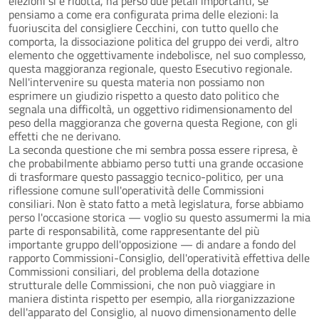
elezioni si è ridotta, ha perso due petali importanti, se
pensiamo a come era configurata prima delle elezioni: la
fuoriuscita del consigliere Cecchini, con tutto quello che
comporta, la dissociazione politica del gruppo dei verdi, altro
elemento che oggettivamente indebolisce, nel suo complesso,
questa maggioranza regionale, questo Esecutivo regionale.
Nell'intervenire su questa materia non possiamo non
esprimere un giudizio rispetto a questo dato politico che
segnala una difficoltà, un oggettivo ridimensionamento del
peso della maggioranza che governa questa Regione, con gli
effetti che ne derivano.
La seconda questione che mi sembra possa essere ripresa, è
che probabilmente abbiamo perso tutti una grande occasione
di trasformare questo passaggio tecnico-politico, per una
riflessione comune sull'operatività delle Commissioni
consiliari. Non è stato fatto a metà legislatura, forse abbiamo
perso l'occasione storica — voglio su questo assumermi la mia
parte di responsabilità, come rappresentante del più
importante gruppo dell'opposizione — di andare a fondo del
rapporto Commissioni-Consiglio, dell'operatività effettiva delle
Commissioni consiliari, del problema della dotazione
strutturale delle Commissioni, che non può viaggiare in
maniera distinta rispetto per esempio, alla riorganizzazione
dell'apparato del Consiglio, al nuovo dimensionamento delle