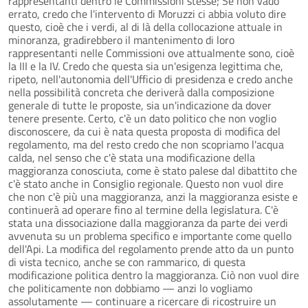
rappresentanti dentro le Commissioni stesse; Se non vado
errato, credo che l'intervento di Moruzzi ci abbia voluto dire
questo, cioè che i verdi, al di là della collocazione attuale in
minoranza, gradirebbero il mantenimento di loro
rappresentanti nelle Commissioni ove attualmente sono, cioè
la III e la IV. Credo che questa sia un'esigenza legittima che,
ripeto, nell'autonomia dell'Ufficio di presidenza e credo anche
nella possibilità concreta che deriverà dalla composizione
generale di tutte le proposte, sia un'indicazione da dover
tenere presente. Certo, c'è un dato politico che non voglio
disconoscere, da cui è nata questa proposta di modifica del
regolamento, ma del resto credo che non scopriamo l'acqua
calda, nel senso che c'è stata una modificazione della
maggioranza conosciuta, come è stato palese dal dibattito che
c'è stato anche in Consiglio regionale. Questo non vuol dire
che non c'è più una maggioranza, anzi la maggioranza esiste e
continuerà ad operare fino al termine della legislatura. C'è
stata una dissociazione dalla maggioranza da parte dei verdi
avvenuta su un problema specifico e importante come quello
dell'Api. La modifica del regolamento prende atto da un punto
di vista tecnico, anche se con rammarico, di questa
modificazione politica dentro la maggioranza. Ciò non vuol dire
che politicamente non dobbiamo — anzi lo vogliamo
assolutamente — continuare a ricercare di ricostruire un