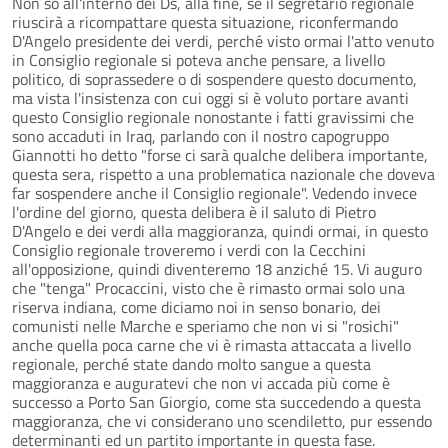
Non so all'interno dei Ds, alla fine, se il segretario regionale
riuscirà a ricompattare questa situazione, riconfermando
D'Angelo presidente dei verdi, perché visto ormai l'atto venuto
in Consiglio regionale si poteva anche pensare, a livello
politico, di soprassedere o di sospendere questo documento,
ma vista l'insistenza con cui oggi si è voluto portare avanti
questo Consiglio regionale nonostante i fatti gravissimi che
sono accaduti in Iraq, parlando con il nostro capogruppo
Giannotti ho detto "forse ci sarà qualche delibera importante,
questa sera, rispetto a una problematica nazionale che doveva
far sospendere anche il Consiglio regionale". Vedendo invece
l'ordine del giorno, questa delibera è il saluto di Pietro
D'Angelo e dei verdi alla maggioranza, quindi ormai, in questo
Consiglio regionale troveremo i verdi con la Cecchini
all'opposizione, quindi diventeremo 18 anziché 15. Vi auguro
che "tenga" Procaccini, visto che è rimasto ormai solo una
riserva indiana, come diciamo noi in senso bonario, dei
comunisti nelle Marche e speriamo che non vi si "rosichi"
anche quella poca carne che vi è rimasta attaccata a livello
regionale, perché state dando molto sangue a questa
maggioranza e auguratevi che non vi accada più come è
successo a Porto San Giorgio, come sta succedendo a questa
maggioranza, che vi considerano uno scendiletto, pur essendo
determinanti ed un partito importante in questa fase.