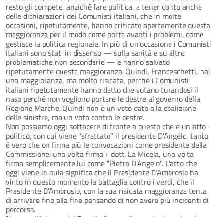
resto gli compete, anziché fare politica, a tener conto anche
delle dichiarazioni dei Comunisti italiani, che in molte
occasioni, ripetutamente, hanno criticato apertamente questa
maggioranza per il modo come porta avanti i problemi, come
gestisce la politica regionale. In più di un'occasione i Comunisti
italiani sono stati in dissenso — sulla sanità e su altre
problematiche non secondarie — e hanno salvato
ripetutamente questa maggioranza. Quindi, Franceschetti, hai
una maggioranza, ma molto risicata, perché i Comunisti
italiani ripetutamente hanno detto che votano turandosi il
naso perché non vogliono portare le destre al governo della
Regione Marche. Quindi non è un voto dato alla coalizione
delle sinistre, ma un voto contro le destre.
Non possiamo oggi sottacere di fronte a questo che è un atto
politico, con cui viene "sfrattato" il presidente D'Angelo, tanto
è vero che on firma più le convocazioni come presidente della
Commissione: una volta firma il dott. La Micela, una volta
firma semplicemente lui come "Pietro D'Angelo". L'atto che
oggi viene in aula significa che il Presidente D'Ambrosio ha
vinto in questo momento la battaglia contro i verdi, che il
Presidente D'Ambrosio, con la sua risicata maggioranza tenta
di arrivare fino alla fine pensando di non avere più incidenti di
percorso.