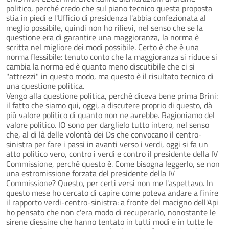
politico, perché credo che sul piano tecnico questa proposta
stia in piedi e l'Ufficio di presidenza l'abbia confezionata al
meglio possibile, quindi non ho rilievi, nel senso che se la
questione era di garantire una maggioranza, la norma è
scritta nel migliore dei modi possibile. Certo è che è una
norma flessibile: tenuto conto che la maggioranza si riduce si
cambia la norma ed è quanto meno discutibile che ci si
"attrezzi" in questo modo, ma questo è il risultato tecnico di
una questione politica.
Vengo alla questione politica, perché diceva bene prima Brini:
il fatto che siamo qui, oggi, a discutere proprio di questo, dà
più valore politico di quanto non ne avrebbe. Ragioniamo del
valore politico. IO sono per darglielo tutto intero, nel senso
che, al di là delle volontà dei Ds che convocano il centro-
sinistra per fare i passi in avanti verso i verdi, oggi si fa un
atto politico vero, contro i verdi e contro il presidente della IV
Commissione, perché questo è. Come bisogna leggerlo, se non
una estromissione forzata del presidente della IV
Commissione? Questo, per certi versi non me l'aspettavo. In
questo mese ho cercato di capire come poteva andare a finire
il rapporto verdi-centro-sinistra: a fronte del macigno dell'Api
ho pensato che non c'era modo di recuperarlo, nonostante le
sirene diessine che hanno tentato in tutti modi e in tutte le