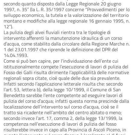
secondo quanto disposto dalla Legge Regionale 20 giugno
1997, n. 35” (la L. R. 35/1997 concerne “Provvedimenti per lo
sviluppo economico, la tutela e la valorizzazione del territorio
montano e modifiche alla legge regionale 16 gennaio 1995, n.
12”).
La pulizia degli alvei fluviali rientra tra le tipologie di
intervento afferenti la manutenzione idraulica di un corso
d’acqua, come stabilito dalla circolare della Regione Marche n.
1 del 23.01.1997 che riprende le definizione del DPR del
14.04.1993.
Come si può ben capire, per l’individuazione dell’ente cui
istituzionalmente compete l’esecuzione di lavori di pulizia del
Fosso dei Galli risulta dirimente l’applicabilità delle normative
regionali sopra citate, cioè quale delle due sia prevalente.
Infatti secondo l’applicazione letterale risulta che: secondo
l’art. 53, lettera b), della legge 10/1999, il Comune di San
Benedetto sarebbe l’ente competente ad eseguire lavori di
pulizia del corso d’acqua; infatti questa norma prescinde dalla
localizzazione dell’intervento sul corso d’acqua, cioè se il
tratto sia ricadente nell’ambito del centro abitato o meno;
secondo invece l’art. 17, comma 2, della legge 13/1999, la
competenza nell’esecuzione di lavori di pulizia del fosso
risulterebbe invece in capo alla Provincia di Ascoli Piceno, in