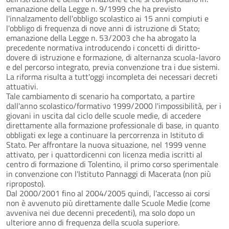
emanazione della Legge n. 9/1999 che ha previsto
l'innalzamento dell'obbligo scolastico ai 15 anni compiuti e
l'obbligo di frequenza di nove anni di istruzione di Stato;
emanazione della Legge n. 53/2003 che ha abrogato la
precedente normativa introducendo i concetti di diritto-
dovere di istruzione e formazione, di alternanza scuola-lavoro
e del percorso integrato, previa convenzione tra i due sistemi.
La riforma risulta a tutt'oggi incompleta dei necessari decreti
attuativi.
Tale cambiamento di scenario ha comportato, a partire
dall'anno scolastico/formativo 1999/2000 l'impossibilità, per i
giovani in uscita dal ciclo delle scuole medie, di accedere
direttamente alla formazione professionale di base, in quanto
obbligati ex lege a continuare la percorrenza in Istituto di
Stato. Per affrontare la nuova situazione, nel 1999 venne
attivato, per i quattordicenni con licenza media iscritti al
centro di formazione di Tolentino, il primo corso sperimentale
in convenzione con l'Istituto Pannaggi di Macerata (non più
riproposto).
Dal 2000/2001 fino al 2004/2005 quindi, l'accesso ai corsi
non è avvenuto più direttamente dalle Scuole Medie (come
avveniva nei due decenni precedenti), ma solo dopo un
ulteriore anno di frequenza della scuola superiore.