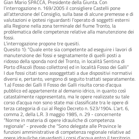
Gian Mario SPACCA, Presidente della Giunta. Con
l’interrogazione n. 169/2005 il consigliere Castelli pone
all’attenzione del Consiglio, sulla base di alcune premesse e di
valutazioni e ipotesi riguardanti l’operato di soggetti esterni
alla Regione nella zona terminale del fiume Tronto, la
problematica delle competenze relative alla manutenzione dei
fossi.
L’interrogazione propone tre quesiti.
Quesito 1): “Quale ente sia competente ad eseguire i lavori di
manutenzione dei fossi e segnatamente di quelli posti a
ridosso della sponda nord del Tronto, in località Sentina di
Porto d’Ascoli (fosso collettore) ed in località Fosso dei Galli”
I due fossi citati sono assoggettati a due dispositivi normativi
diversi e, pertanto, vengono di seguito trattati separatamente.
1.a) Fosso dei Galli Il Fosso dei Galli risulta corso d’acqua
pubblico ed appartenente al demanio idrico, in quanto così
catastalmente rappresentato, ma le opere realizzate su tale
corso d’acqua non sono state mai classificate tra le opere di
terza categoria di cui al Regio Decreto n. 523/1904. L’art. 6,
comma 2, della L.R. 3 maggio 1985, n. 29 - concernente
“Norme in materia di opere idrauliche di competenza
regionale” - prevede che “Sono delegate alle Province le
funzioni amministrative di competenza regionale relative ad
opere idrauliche riguardanti i corsi d’acqua entro il territorio