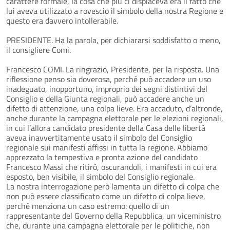
carattere formale, la cosa che più ci dispiaceva era il fatto che
lui aveva utilizzato a rovescio il simbolo della nostra Regione e
questo era davvero intollerabile.
PRESIDENTE. Ha la parola, per dichiararsi soddisfatto o meno,
il consigliere Comi.
Francesco COMI. La ringrazio, Presidente, per la risposta. Una
riflessione penso sia doverosa, perché può accadere un uso
inadeguato, inopportuno, improprio dei segni distintivi del
Consiglio e della Giunta regionali, può accadere anche un
difetto di attenzione, una colpa lieve. Era accaduto, d’altronde,
anche durante la campagna elettorale per le elezioni regionali,
in cui l’allora candidato presidente della Casa delle libertà
aveva inavvertitamente usato il simbolo del Consiglio
regionale sui manifesti affissi in tutta la regione. Abbiamo
apprezzato la tempestiva e pronta azione del candidato
Francesco Massi che ritirò, oscurandoli, i manifesti in cui era
esposto, ben visibile, il simbolo del Consiglio regionale.
La nostra interrogazione però lamenta un difetto di colpa che
non può essere classificato come un difetto di colpa lieve,
perché menziona un caso estremo: quello di un
rappresentante del Governo della Repubblica, un viceministro
che, durante una campagna elettorale per le politiche, non