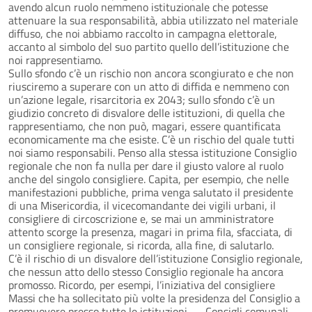
avendo alcun ruolo nemmeno istituzionale che potesse
attenuare la sua responsabilità, abbia utilizzato nel materiale
diffuso, che noi abbiamo raccolto in campagna elettorale,
accanto al simbolo del suo partito quello dell’istituzione che
noi rappresentiamo.
Sullo sfondo c’è un rischio non ancora scongiurato e che non
riusciremo a superare con un atto di diffida e nemmeno con
un’azione legale, risarcitoria ex 2043; sullo sfondo c’è un
giudizio concreto di disvalore delle istituzioni, di quella che
rappresentiamo, che non può, magari, essere quantificata
economicamente ma che esiste. C’è un rischio del quale tutti
noi siamo responsabili. Penso alla stessa istituzione Consiglio
regionale che non fa nulla per dare il giusto valore al ruolo
anche del singolo consigliere. Capita, per esempio, che nelle
manifestazioni pubbliche, prima venga salutato il presidente
di una Misericordia, il vicecomandante dei vigili urbani, il
consigliere di circoscrizione e, se mai un amministratore
attento scorge la presenza, magari in prima fila, sfacciata, di
un consigliere regionale, si ricorda, alla fine, di salutarlo.
C’è il rischio di un disvalore dell’istituzione Consiglio regionale,
che nessun atto dello stesso Consiglio regionale ha ancora
promosso. Ricordo, per esempi, l’iniziativa del consigliere
Massi che ha sollecitato più volte la presidenza del Consiglio a
promuovere presso tutte le istituzioni — Consigli comunali,