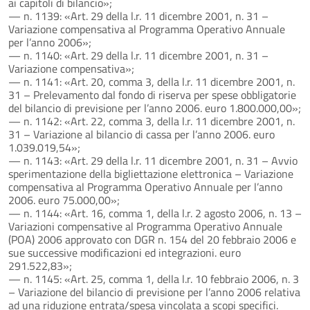
ai capitoli di bilancio»;
— n. 1139: «Art. 29 della l.r. 11 dicembre 2001, n. 31 –
Variazione compensativa al Programma Operativo Annuale
per l’anno 2006»;
— n. 1140: «Art. 29 della l.r. 11 dicembre 2001, n. 31 –
Variazione compensativa»;
— n. 1141: «Art. 20, comma 3, della l.r. 11 dicembre 2001, n.
31 – Prelevamento dal fondo di riserva per spese obbligatorie
del bilancio di previsione per l’anno 2006. euro 1.800.000,00»;
— n. 1142: «Art. 22, comma 3, della l.r. 11 dicembre 2001, n.
31 – Variazione al bilancio di cassa per l’anno 2006. euro
1.039.019,54»;
— n. 1143: «Art. 29 della l.r. 11 dicembre 2001, n. 31 – Avvio
sperimentazione della bigliettazione elettronica – Variazione
compensativa al Programma Operativo Annuale per l’anno
2006. euro 75.000,00»;
— n. 1144: «Art. 16, comma 1, della l.r. 2 agosto 2006, n. 13 –
Variazioni compensative al Programma Operativo Annuale
(POA) 2006 approvato con DGR n. 154 del 20 febbraio 2006 e
sue successive modificazioni ed integrazioni. euro
291.522,83»;
— n. 1145: «Art. 25, comma 1, della l.r. 10 febbraio 2006, n. 3
– Variazione del bilancio di previsione per l’anno 2006 relativa
ad una riduzione entrata/spesa vincolata a scopi specifici.