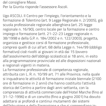
del consigliere Massi.
Per la Giunta risponde l’assessore Ascoli.
Ugo ASCOLI. Il Centro per l'impiego, l'orientamento e la
formazione di Tolentino (art. 9 Legge Regionale n. 2/2005), già
scuola professionale regionale alberghiera (art. 25 legge
regionale n. 16/90), centro locale per la formazione e centro
impiego e formazione (artt. 21-22-23 Legge regionale n.
38/1998 e della G.P. n. 184/2002 e n. 122/2003), progetta,
organizza e gestisce corsi di formazione professionale,
compresi quelli di cui all'art. 68 della Legge n. 144/99 (obbligo
formativo) cioè rivolti ai giovani in età dai 15 (ovvero
dall'assolvimento dell'obbligo scolastico) ai 18 anni, in esito
alla programmazione provinciale ed alle disposizioni nazionali
e regionali vigenti in materia.
La formazione professionale di competenza regionale,
attribuita con L. R. n. 10/99 art. 71 alle Province, nella quale
si inquadrano le attività di formazione iniziale biennale (2100
ore di formazione in 2 anni) che hanno costituito l'attività
storica del Centro a partire dagli anni settanta, con la
compresenza di attività commerciale dell'Hotel Marche (fino al
31-12-1996) e di un convitto (fino a giugno 2001) ha dovuto
adattarsi ai profondi e continui mutamenti dei sistemi
dell'Istruzione e della Formazione e che si compendiano in: