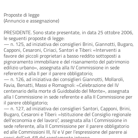
Proposte di legge
(Annuncio e assegnazione)
PRESIDENTE. Sono state presentate, in data 25 ottobre 2006,
le seguenti proposte di legge:
— n. 125, ad iniziativa dei consiglieri Brini, Giannotti, Bugaro,
Capponi, Cesaroni, Ciriaci, Santori e Tiberi: «Interventi a
favore dei piccoli proprietari a basso reddito sottoposti a
pignoramento immobiliare e del risanamento del patrimonio
edilizio urbano», assegnata alla IV Commissione in sede
referente e alla II per il parere obbligatorio;
— n. 126, ad iniziativa dei consiglieri Giannotti, Mollaroli,
Favia, Benatti, Massi e Romagnoli: «Celebrazione del IV
centenario della morte di Guidobaldo del Monte», assegnata
alla I Commissione in sede referente e alla II Commissione per
il parere obbligatorio;
— n. 127, ad iniziativa dei consiglieri Santori, Capponi, Brini,
Bugaro, Cesaroni e Tiberi: «Istituzione del Consiglio regionale
dell'economia e del lavoro”, assegnata alla I Commissione in
sede referente, alla II Commissione per il parere obbligatorio
ed alle Commissioni III, IV e V per l’espressione del parere ai
sensi dell’art. 68 del regolamento interno.