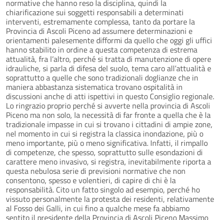
normative che hanno reso la disciplina, quindi la
chiarificazione sui soggetti responsabili a determinati
interventi, estremamente complessa, tanto da portare la
Provincia di Ascoli Piceno ad assumere determinazioni e
orientamenti palesemente difformi da quello che oggi gli uffici
hanno stabilito in ordine a questa competenza di estrema
attualità, fra l’altro, perché si tratta di manutenzione di opere
idrauliche, si parla di difesa del suolo, tema caro all’attualità e
soprattutto a quelle che sono tradizionali doglianze che in
maniera abbastanza sistematica trovano ospitalità in
discussioni anche di atti ispettivi in questo Consiglio regionale.
Lo ringrazio proprio perché si avverte nella provincia di Ascoli
Piceno ma non solo, la necessità di far fronte a quella che è la
tradizionale impasse in cui si trovano i cittadini di ampie zone,
nel momento in cui si registra la classica inondazione, più o
meno importante, più o meno significativa. Infatti, il rimpallo
di competenze, che spesso, soprattutto sulle esondazioni di
carattere meno invasivo, si registra, inevitabilmente riporta a
questa nebulosa serie di previsioni normative che non
consentono, spesso e volentieri, di capire di chi è la
responsabilità. Cito un fatto singolo ad esempio, perché ho
vissuto personalmente la protesta dei residenti, relativamente
al Fosso dei Galli, in cui fino a qualche mese fa abbiamo
sentito il presidente della Provincia di Ascoli Piceno Massimo