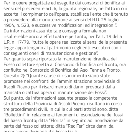
Per le opere progettate ed eseguite dai consorzi di bonifica ai
sensi del precedente art. 6, la giunta regionale, nell'atto in cui
accerta il compimento dell'opera, stabilisce l'ente che è tenuto
a provvedere alla manutenzione ai sensi del R.D. 25 luglio
1904, n. 523, e successive modificazioni ed integrazioni.”.
Da informazioni assunte tale consegna formale non
risulterebbe ancora effettuata e pertanto, per l’art. 19 della
L.R. n. 17/79, “tutte le opere realizzate ai sensi della presente
legge appartengono al patrimonio degli enti esecutori con i
conseguenti oneri di manutenzione e gestione”.
Per quanto sopra riportato la manutenzione idraulica del
Fosso collettore spetta al Consorzio di bonifica del Tronto, ora
confluito nel Consorzio di Bonifica dell’Aso, Tenna e Tronto.
Quesito 2): “Quante cause di risarcimento siano state
promosse nei confronti dell’amministrazione provinciale di
Ascoli Piceno per il risarcimento di danni provocati dalla
mancata o cattiva opera di manutenzione dei Fossi”.
Sul punto, da informazioni assunte presso la competente
struttura della Provincia di Ascoli Piceno, risultano in corso
tre procedimenti civili, in cui le cui parti attrici sono: ditta
“Bollettini” in relazione ai fenomeni di esondazione dei fossi
del basso Tronto; ditta “Florita” in seguito ad inondazione da
parte del fosso collettore; ditta “Rec Fer” circa danni da
esondazione derivanti dal Fosso Galli.