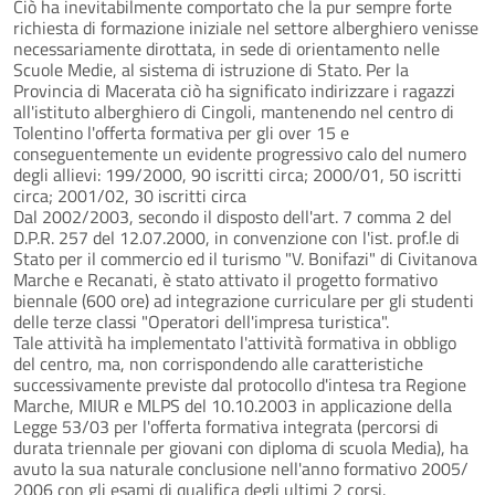
Ciò ha inevitabilmente comportato che la pur sempre forte
richiesta di formazione iniziale nel settore alberghiero venisse
necessariamente dirottata, in sede di orientamento nelle
Scuole Medie, al sistema di istruzione di Stato. Per la
Provincia di Macerata ciò ha significato indirizzare i ragazzi
all'istituto alberghiero di Cingoli, mantenendo nel centro di
Tolentino l'offerta formativa per gli over 15 e
conseguentemente un evidente progressivo calo del numero
degli allievi: 199/2000, 90 iscritti circa; 2000/01, 50 iscritti
circa; 2001/02, 30 iscritti circa
Dal 2002/2003, secondo il disposto dell'art. 7 comma 2 del
D.P.R. 257 del 12.07.2000, in convenzione con l'ist. prof.le di
Stato per il commercio ed il turismo "V. Bonifazi" di Civitanova
Marche e Recanati, è stato attivato il progetto formativo
biennale (600 ore) ad integrazione curriculare per gli studenti
delle terze classi "Operatori dell'impresa turistica".
Tale attività ha implementato l'attività formativa in obbligo
del centro, ma, non corrispondendo alle caratteristiche
successivamente previste dal protocollo d'intesa tra Regione
Marche, MIUR e MLPS del 10.10.2003 in applicazione della
Legge 53/03 per l'offerta formativa integrata (percorsi di
durata triennale per giovani con diploma di scuola Media), ha
avuto la sua naturale conclusione nell'anno formativo 2005/
2006 con gli esami di qualifica degli ultimi 2 corsi.