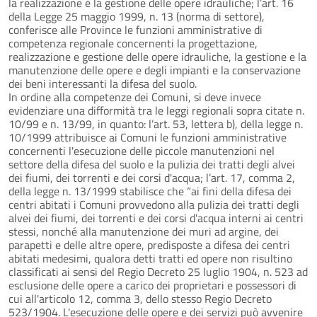
la realizzazione e la gestione delle opere idrauliche; l’art. 16
della Legge 25 maggio 1999, n. 13 (norma di settore),
conferisce alle Province le funzioni amministrative di
competenza regionale concernenti la progettazione,
realizzazione e gestione delle opere idrauliche, la gestione e la
manutenzione delle opere e degli impianti e la conservazione
dei beni interessanti la difesa del suolo.
In ordine alla competenze dei Comuni, si deve invece
evidenziare una difformità tra le leggi regionali sopra citate n.
10/99 e n. 13/99, in quanto: l’art. 53, lettera b), della legge n.
10/1999 attribuisce ai Comuni le funzioni amministrative
concernenti l'esecuzione delle piccole manutenzioni nel
settore della difesa del suolo e la pulizia dei tratti degli alvei
dei fiumi, dei torrenti e dei corsi d'acqua; l’art. 17, comma 2,
della legge n. 13/1999 stabilisce che “ai fini della difesa dei
centri abitati i Comuni provvedono alla pulizia dei tratti degli
alvei dei fiumi, dei torrenti e dei corsi d'acqua interni ai centri
stessi, nonché alla manutenzione dei muri ad argine, dei
parapetti e delle altre opere, predisposte a difesa dei centri
abitati medesimi, qualora detti tratti ed opere non risultino
classificati ai sensi del Regio Decreto 25 luglio 1904, n. 523 ad
esclusione delle opere a carico dei proprietari e possessori di
cui all'articolo 12, comma 3, dello stesso Regio Decreto
523/1904. L'esecuzione delle opere e dei servizi può avvenire