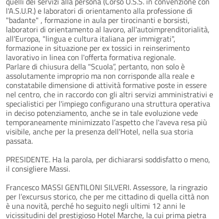
quelli dei servizi alla persona (Corso O.S.S. in convenzione con
l'A.S.U.R.) e laboratori di orientamento alla professione di
"badante" , formazione in aula per tirocinanti e borsisti,
laboratori di orientamento al lavoro, all'autoimprenditorialità,
all'Europa, "lingua e cultura italiana per immigrati",
formazione in situazione per ex tossici in reinserimento
lavorativo in linea con l'offerta formativa regionale.
Parlare di chiusura della "Scuola”, pertanto, non solo è
assolutamente improprio ma non corrisponde alla reale e
constatabile dimensione di attività formative poste in essere
nel centro, che in raccordo con gli altri servizi amministrativi e
specialistici per l'impiego configurano una struttura operativa
in deciso potenziamento, anche se in tale evoluzione vede
temporaneamente minimizzato l’aspetto che l'aveva resa più
visibile, anche per la presenza dell'Hotel, nella sua storia
passata.
PRESIDENTE. Ha la parola, per dichiararsi soddisfatto o meno,
il consigliere Massi.
Francesco MASSI GENTILONI SILVERI. Assessore, la ringrazio
per l’excursus storico, che per me cittadino di quella città non
è una novità, perché ho seguito negli ultimi 12 anni le
vicissitudini del prestigioso Hotel Marche, la cui prima pietra