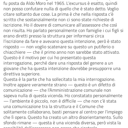
fu posta da Aldo Moro nel 1965. L’excursus è esatto, quindi
non posso confutare nulla di quello che è stato detto. Voglio
citare soltanto due cose. La prima è che nella risposta c’è
scritto che sostanzialmente non ci sono state richieste di
iscrizione. Ho il dovere di comunicare all’assessore che così
non risulta. Ho parlato personalmente con famiglie i cui figli si
erano diretti presso la struttura per informarsi circa
l’iscrizione da fare e avevano questa intenzione, però è stato
risposto — non voglio scatenare su questo un putiferio o
chiacchiere — che il primo anno non sarebbe stato attivato.
Questo è il motivo per cui ho presentato questa
interrogazione, perché dare una risposta del genere a un
giovane che ha questa intenzione dovrebbe presupporre una
direttiva superiore.
Questa è la parte che ha sollecitato la mia interrogazione.
Inoltre appare veramente strano — questo è un difetto di
comunicazione — che l’Amministrazione comunale non
sapeva nulla di questa vicenda. Ho constatato personalmente
— l’ambiente è piccolo, non è difficile — che non c’è stata
una comunicazione tra la struttura e il Comune che
solitamente collaborano, basti pensare al centro per l’impiego
che lì opera. Questo ha creato un altro disorientamento. Sullo
sfondo rimane — questa è una vicenda diversa, però vista la
sensibilità dell’assessore non posso che ripeterlo —