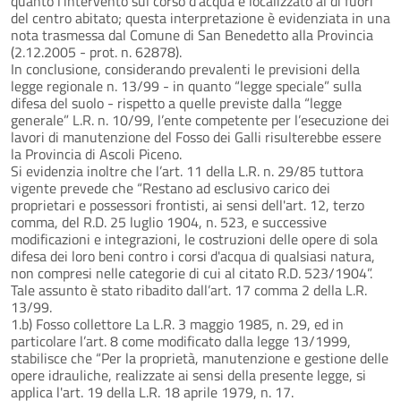
quanto l’intervento sul corso d’acqua è localizzato al di fuori
del centro abitato; questa interpretazione è evidenziata in una
nota trasmessa dal Comune di San Benedetto alla Provincia
(2.12.2005 - prot. n. 62878).
In conclusione, considerando prevalenti le previsioni della
legge regionale n. 13/99 - in quanto “legge speciale” sulla
difesa del suolo - rispetto a quelle previste dalla “legge
generale” L.R. n. 10/99, l’ente competente per l’esecuzione dei
lavori di manutenzione del Fosso dei Galli risulterebbe essere
la Provincia di Ascoli Piceno.
Si evidenzia inoltre che l’art. 11 della L.R. n. 29/85 tuttora
vigente prevede che “Restano ad esclusivo carico dei
proprietari e possessori frontisti, ai sensi dell'art. 12, terzo
comma, del R.D. 25 luglio 1904, n. 523, e successive
modificazioni e integrazioni, le costruzioni delle opere di sola
difesa dei loro beni contro i corsi d'acqua di qualsiasi natura,
non compresi nelle categorie di cui al citato R.D. 523/1904”.
Tale assunto è stato ribadito dall’art. 17 comma 2 della L.R.
13/99.
1.b) Fosso collettore La L.R. 3 maggio 1985, n. 29, ed in
particolare l’art. 8 come modificato dalla legge 13/1999,
stabilisce che “Per la proprietà, manutenzione e gestione delle
opere idrauliche, realizzate ai sensi della presente legge, si
applica l'art. 19 della L.R. 18 aprile 1979, n. 17.