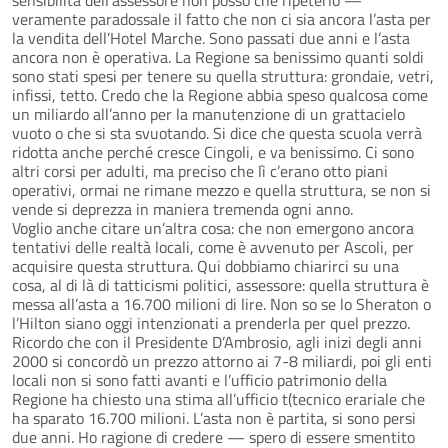
veramente paradossale il fatto che non ci sia ancora l’asta per
la vendita dell’Hotel Marche. Sono passati due anni e l’asta
ancora non è operativa. La Regione sa benissimo quanti soldi
sono stati spesi per tenere su quella struttura: grondaie, vetri,
infissi, tetto. Credo che la Regione abbia speso qualcosa come
un miliardo all’anno per la manutenzione di un grattacielo
vuoto o che si sta svuotando. Si dice che questa scuola verrà
ridotta anche perché cresce Cingoli, e va benissimo. Ci sono
altri corsi per adulti, ma preciso che lì c’erano otto piani
operativi, ormai ne rimane mezzo e quella struttura, se non si
vende si deprezza in maniera tremenda ogni anno.
Voglio anche citare un’altra cosa: che non emergono ancora
tentativi delle realtà locali, come è avvenuto per Ascoli, per
acquisire questa struttura. Qui dobbiamo chiarirci su una
cosa, al di là di tatticismi politici, assessore: quella struttura è
messa all’asta a 16.700 milioni di lire. Non so se lo Sheraton o
l’Hilton siano oggi intenzionati a prenderla per quel prezzo.
Ricordo che con il Presidente D’Ambrosio, agli inizi degli anni
2000 si concordò un prezzo attorno ai 7-8 miliardi, poi gli enti
locali non si sono fatti avanti e l’ufficio patrimonio della
Regione ha chiesto una stima all’ufficio t(tecnico erariale che
ha sparato 16.700 milioni. L’asta non è partita, si sono persi
due anni. Ho ragione di credere — spero di essere smentito