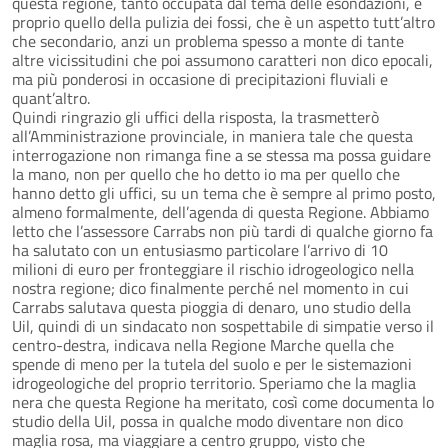
questa regione, tanto occupata dal tema delle esondazioni, è
proprio quello della pulizia dei fossi, che è un aspetto tutt’altro
che secondario, anzi un problema spesso a monte di tante
altre vicissitudini che poi assumono caratteri non dico epocali,
ma più ponderosi in occasione di precipitazioni fluviali e
quant’altro.
Quindi ringrazio gli uffici della risposta, la trasmetterò
all’Amministrazione provinciale, in maniera tale che questa
interrogazione non rimanga fine a se stessa ma possa guidare
la mano, non per quello che ho detto io ma per quello che
hanno detto gli uffici, su un tema che è sempre al primo posto,
almeno formalmente, dell’agenda di questa Regione. Abbiamo
letto che l’assessore Carrabs non più tardi di qualche giorno fa
ha salutato con un entusiasmo particolare l’arrivo di 10
milioni di euro per fronteggiare il rischio idrogeologico nella
nostra regione; dico finalmente perché nel momento in cui
Carrabs salutava questa pioggia di denaro, uno studio della
Uil, quindi di un sindacato non sospettabile di simpatie verso il
centro-destra, indicava nella Regione Marche quella che
spende di meno per la tutela del suolo e per le sistemazioni
idrogeologiche del proprio territorio. Speriamo che la maglia
nera che questa Regione ha meritato, così come documenta lo
studio della Uil, possa in qualche modo diventare non dico
maglia rosa, ma viaggiare a centro gruppo, visto che