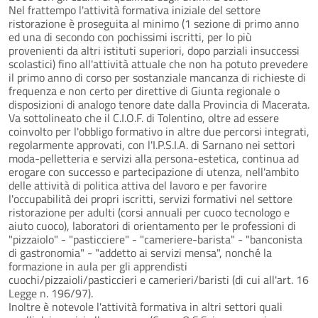
Nel frattempo l'attività formativa iniziale del settore
ristorazione è proseguita al minimo (1 sezione di primo anno
ed una di secondo con pochissimi iscritti, per lo più
provenienti da altri istituti superiori, dopo parziali insuccessi
scolastici) fino all'attività attuale che non ha potuto prevedere
il primo anno di corso per sostanziale mancanza di richieste di
frequenza e non certo per direttive di Giunta regionale o
disposizioni di analogo tenore date dalla Provincia di Macerata.
Va sottolineato che il C.I.O.F. di Tolentino, oltre ad essere
coinvolto per l'obbligo formativo in altre due percorsi integrati,
regolarmente approvati, con l'I.P.S.I.A. di Sarnano nei settori
moda-pelletteria e servizi alla persona-estetica, continua ad
erogare con successo e partecipazione di utenza, nell'ambito
delle attività di politica attiva del lavoro e per favorire
l'occupabilità dei propri iscritti, servizi formativi nel settore
ristorazione per adulti (corsi annuali per cuoco tecnologo e
aiuto cuoco), laboratori di orientamento per le professioni di
"pizzaiolo" - "pasticciere" - "cameriere-barista" - "banconista
di gastronomia" - "addetto ai servizi mensa", nonché la
formazione in aula per gli apprendisti
cuochi/pizzaioli/pasticcieri e camerieri/baristi (di cui all'art. 16
Legge n. 196/97).
Inoltre è notevole l'attività formativa in altri settori quali