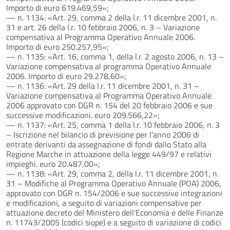
Importo di euro 619.469,59»;
— n. 1134: «Art. 29, comma 2 della l.r. 11 dicembre 2001, n.
31 e art. 26 della l.r. 10 febbraio 2006, n. 3 – Variazione
compensativa al Programma Operativo Annuale 2006.
Importo di euro 250.257,95»;
— n. 1135: «Art. 16, comma 1, della l.r. 2 agosto 2006, n. 13 –
Variazione compensativa al programma Operativo Annuale
2006. Importo di euro 29.278,60»;
— n. 1136: «Art. 29 della l.r. 11 dicembre 2001, n. 31 –
Variazione compensativa al Programma Operativo Annuale
2006 approvato con DGR n. 154 del 20 febbraio 2006 e sue
successive modificazioni. euro 209.566,22»;
— n. 1137: «Art. 25, comma 1 della l.r. 10 febbraio 2006, n. 3
– Iscrizione nel bilancio di previsione per l’anno 2006 di
entrate derivanti da assegnazione di fondi dallo Stato alla
Regione Marche in attuazione della legge 449/97 e relativi
impieghi. euro 20.487,00»;
— n. 1138: «Art. 29, comma 2, della l.r. 11 dicembre 2001, n.
31 – Modifiche al Programma Operativo Annuale (POA) 2006,
approvato con DGR n. 154/2006 e sue successive integrazioni
e modificazioni, a seguito di variazioni compensative per
attuazione decreto del Ministero dell’Economia e delle Finanze
n. 11743/2005 (codici siope) e a seguito di variazione di codici