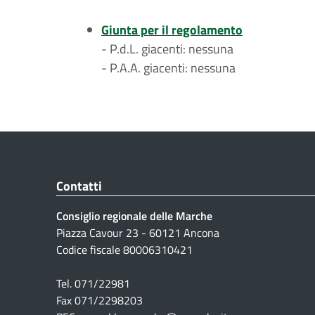
Giunta per il regolamento
- P.d.L. giacenti: nessuna
- P.A.A. giacenti: nessuna
Contatti
Consiglio regionale delle Marche
Piazza Cavour 23 - 60121 Ancona
Codice fiscale 80006310421
Tel. 071/22981
Fax 071/2298203