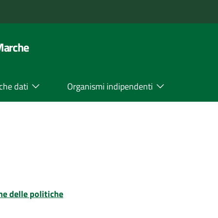
 Marche
che dati
Organismi indipendenti
ne delle politiche