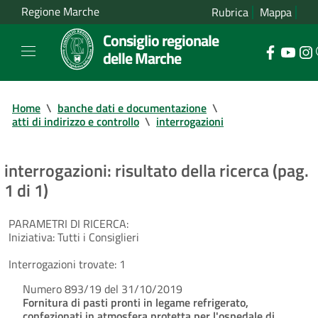
Regione Marche
Rubrica
Mappa
Consiglio regionale
delle Marche
Home
\
banche dati e documentazione
\
atti di indirizzo e controllo
\
interrogazioni
interrogazioni: risultato della ricerca (pag.
1 di 1)
PARAMETRI DI RICERCA:
Iniziativa:
Tutti i Consiglieri
Interrogazioni trovate:
1
Numero 893/19 del 31/10/2019
Fornitura di pasti pronti in legame refrigerato,
confezionati in atmosfera protetta per l'ospedale di