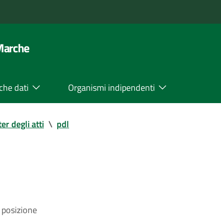
 Marche
che dati
Organismi indipendenti
ter degli atti
\
pdl
 posizione