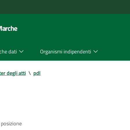
 Marche
che dati
Organismi indipendenti
ter degli atti
\
pdl
 posizione