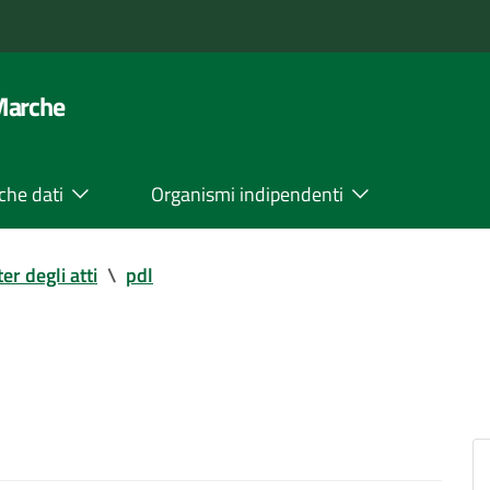
 Marche
che dati
Organismi indipendenti
ter degli atti
\
pdl