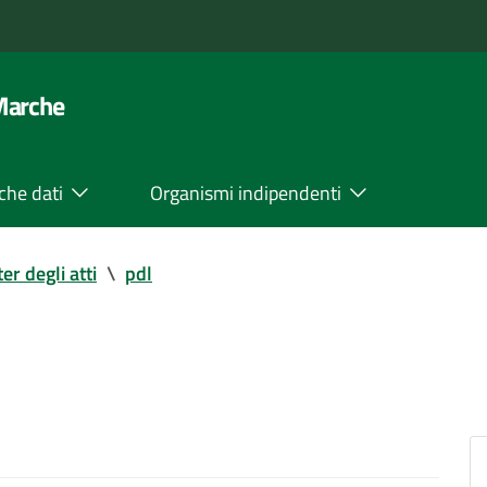
 Marche
che dati
Organismi indipendenti
ter degli atti
\
pdl