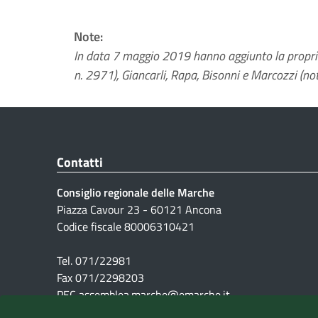
Note:
In data 7 maggio 2019 hanno aggiunto la propria s
n. 2971), Giancarli, Rapa, Bisonni e Marcozzi (nota
Contatti
Consiglio regionale delle Marche
Piazza Cavour 23 - 60121 Ancona
Codice fiscale 80006310421
Tel. 071/22981
Fax 071/2298203
PEC assemblea.marche@emarche.it