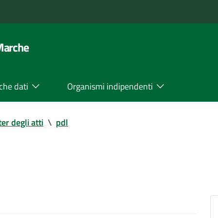
 Marche
che dati
Organismi indipendenti
ter degli atti
\
pdl