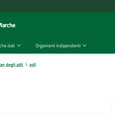
 Marche
che dati
Organismi indipendenti
ter degli atti
\
pdl