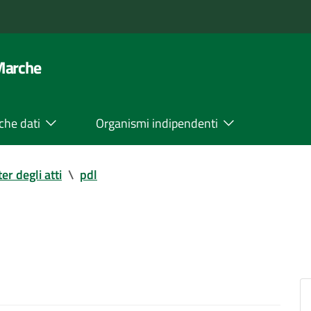
 Marche
che dati
Organismi indipendenti
ter degli atti
\
pdl