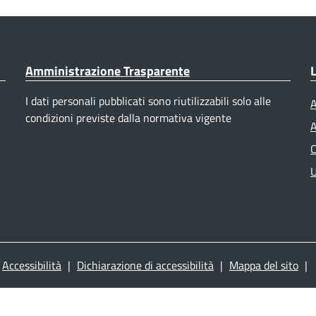
Amministrazione Trasparente
L
I dati personali pubblicati sono riutilizzabili solo alle
A
condizioni previste dalla normativa vigente
A
C
U
Accessibilità
|
Dichiarazione di accessibilità
|
Mappa del sito
|