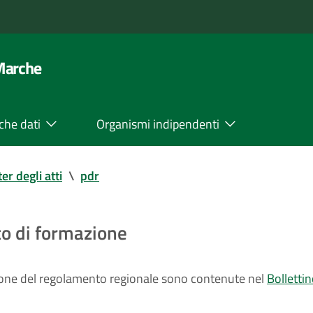
 Marche
che dati
Organismi indipendenti
ter degli atti
\
pdr
to di formazione
zione del regolamento regionale sono contenute nel
Bolletti