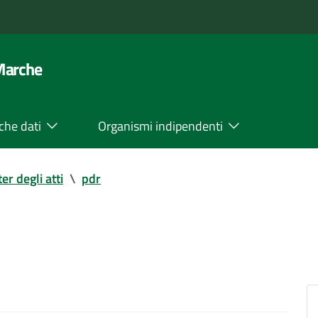
 Marche
che dati
Organismi indipendenti
ter degli atti
\
pdr