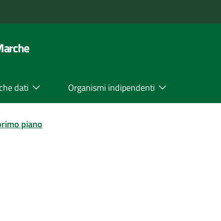
 Marche
che dati
Organismi indipendenti
primo piano