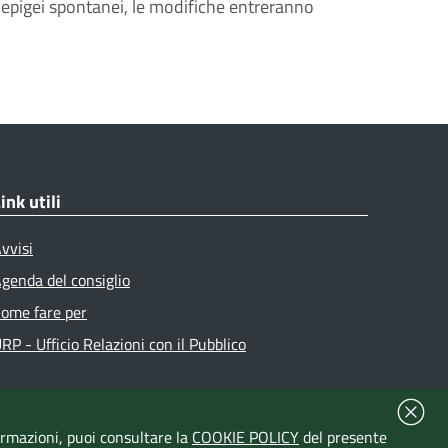
hi epigei spontanei, le modifiche entreranno
ink utili
vvisi
genda del consiglio
ome fare per
RP - Ufficio Relazioni con il Pubblico
formazioni, puoi consultare la
COOKIE POLICY
del presente