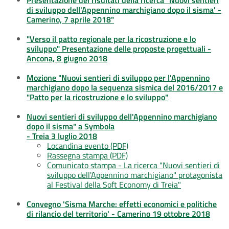
di sviluppo dell'Appennino marchigiano dopo il sisma' -
Camerino, 7 aprile 2018"
"Verso il patto regionale per la ricostruzione e lo
sviluppo" Presentazione delle proposte progettuali -
Ancona, 8 giugno 2018
Mozione "Nuovi sentieri di sviluppo per l'Appennino
marchigiano dopo la sequenza sismica del 2016/2017 e
"Patto per la ricostruzione e lo sviluppo"
Nuovi sentieri di sviluppo dell'Appennino marchigiano
dopo il sisma" a Symbola
- Treia 3 luglio 2018
Locandina evento (PDF)
Rassegna stampa (PDF)
Comunicato stampa - La ricerca "Nuovi sentieri di
sviluppo dell'Appennino marchigiano" protagonista
al Festival della Soft Economy di Treia"
Convegno 'Sisma Marche: effetti economici e politiche
di rilancio del territorio' - Camerino 19 ottobre 2018