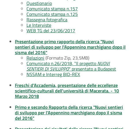
Questionario
Comunicato stampa n.157
Comunicato stampa n.125
Rassegna fotografica
Le Interviste
WEB TG del 23/06/2017
Presentazione primo rapporto della ricerca "Nuovi
sentieri di sviluppo per l'Appennino marchigiano dopo il
sisma del 2016"
Relazioni
(Formato Zip, 23,5MB)
Comunicato n.26/2018, "Il progetto
NUOVI
SENTIERI DI SVILUPPO
" presentato a Budapest
NSSAM e Interreg BID-REX
Freschi d'Accademia, presentazione delle eccellenze
scientifico-culturali dell'università di Macerata. - 10
Marzo 2018
Primo e secondo Rapporto della ricerca "Nuovi sentieri
di sviluppo per l'Appennino marchigiano dopo il sisma
del 2016"
Presentazione dei risultati della ricerca "Nuovi sentieri