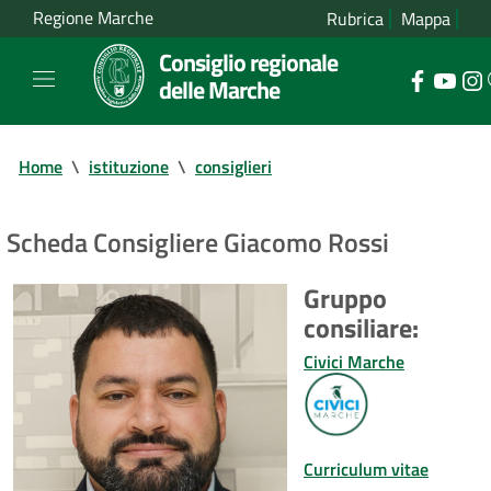
Regione Marche
Rubrica
Mappa
Consiglio regionale
delle Marche
Home
\
istituzione
\
consiglieri
Scheda Consigliere Giacomo Rossi
Gruppo
consiliare:
Civici Marche
Curriculum vitae